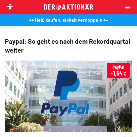
++ Heiß kaufen, eiskalt verdoppeln ++
Paypal: So geht es nach dem Rekordquartal
weiter
PayPal
-1,54
%