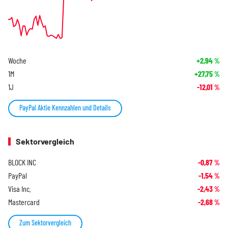
Woche
+2,94
%
1M
+27,75
%
1J
-12,01
%
PayPal Aktie Kennzahlen und Details
Sektorvergleich
BLOCK INC
-0,87
%
PayPal
-1,54
%
Visa Inc.
-2,43
%
Mastercard
-2,68
%
Zum Sektorvergleich