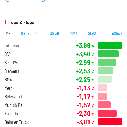
Tops & Flops
DAX
US Tech 100
US 30
MDAX
SDAX
EuroStoxx
+3,99
Infineon
%
+3,40
SAP
%
+2,99
Scout24
%
+2,53
Siemens
%
+2,25
BMW
%
-1,13
Merck
%
-1,17
Beiersdorf
%
-1,57
Munich Re
%
-2,30
Zalando
%
-3,01
Daimler Truck
%