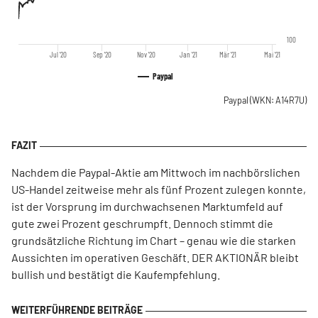
100
Jul '20
Sep '20
Nov '20
Jan '21
Mär '21
Mai '21
Paypal
Paypal
(WKN: A14R7U)
Nachdem die Paypal-Aktie am Mittwoch im nachbörslichen
US-Handel zeitweise mehr als fünf Prozent zulegen konnte,
ist der Vorsprung im durchwachsenen Marktumfeld auf
gute zwei Prozent geschrumpft. Dennoch stimmt die
grundsätzliche Richtung im Chart – genau wie die starken
Aussichten im operativen Geschäft. DER AKTIONÄR bleibt
bullish und bestätigt die Kaufempfehlung.