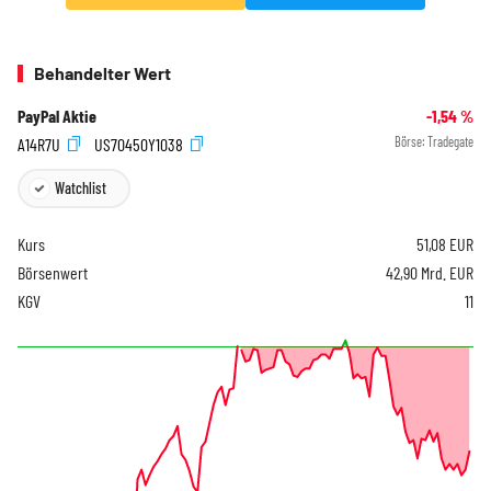
Behandelter Wert
PayPal Aktie
-1,54
%
A14R7U
US70450Y1038
Börse:
Tradegate
Watchlist
Kurs
51,08
EUR
Börsenwert
42,90 Mrd. EUR
KGV
11