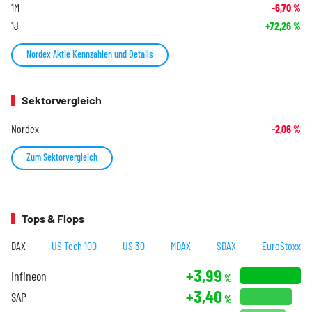
1M
-6,70
%
1J
+72,26
%
Nordex Aktie Kennzahlen und Details
Sektorvergleich
Nordex
-2,06
%
Zum Sektorvergleich
Tops & Flops
DAX
US Tech 100
US 30
MDAX
SDAX
EuroStoxx
+3,99
Infineon
%
+3,40
SAP
%