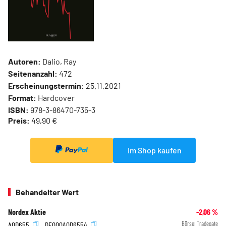
Autoren:
Dalio, Ray
Seitenanzahl:
472
Erscheinungstermin:
25.11.2021
Format:
Hardcover
ISBN:
978-3-86470-735-3
Preis:
49,90 €
Im Shop kaufen
Behandelter Wert
Nordex Aktie
-2,06
%
A0D655
DE000A0D6554
Börse:
Tradegate