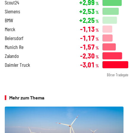
+2,99
Scout24
%
+2,53
Siemens
%
+2,25
BMW
%
-1,13
Merck
%
-1,17
Beiersdorf
%
-1,57
Munich Re
%
-2,30
Zalando
%
-3,01
Daimler Truck
%
Börse: Tradegate
Mehr zum Thema