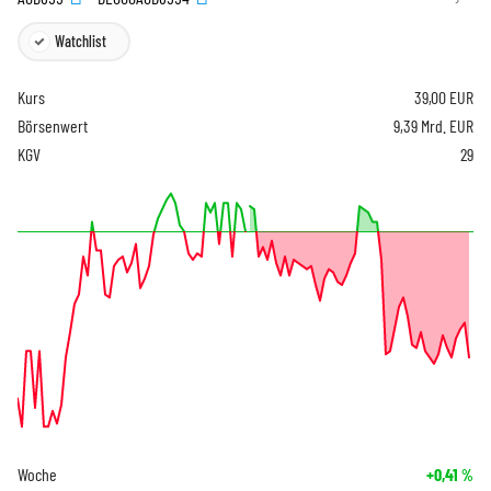
Watchlist
Kurs
39,00
EUR
Börsenwert
9,39 Mrd. EUR
KGV
29
Woche
+0,41
%