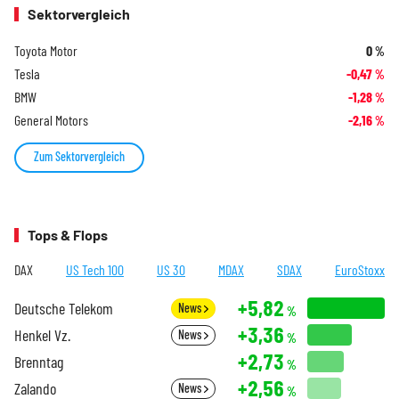
Sektorvergleich
Toyota Motor
0
%
Tesla
-0,47
%
BMW
-1,28
%
General Motors
-2,16
%
Zum Sektorvergleich
Tops & Flops
DAX
US Tech 100
US 30
MDAX
SDAX
EuroStoxx
+5,82
Deutsche Telekom
News
%
+3,36
Henkel Vz.
News
%
+2,73
Brenntag
%
+2,56
Zalando
News
%