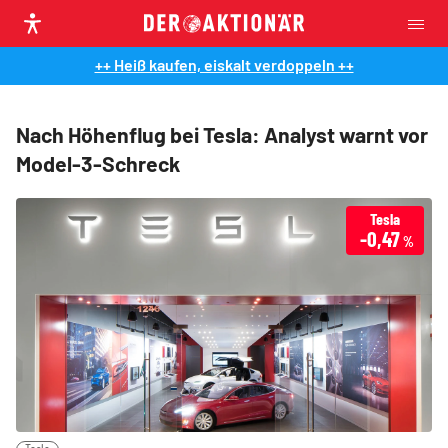
++ Heiß kaufen, eiskalt verdoppeln ++
Nach Höhenflug bei Tesla: Analyst warnt vor
Model-3-Schreck
Tesla
-0,47
%