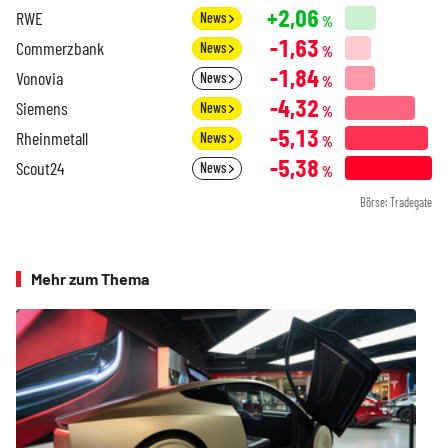
+2,06
RWE
News
%
-1,63
Commerzbank
News
%
-1,84
Vonovia
News
%
-4,32
Siemens
News
%
-5,13
Rheinmetall
News
%
-5,38
Scout24
News
%
Börse: Tradegate
Mehr zum Thema