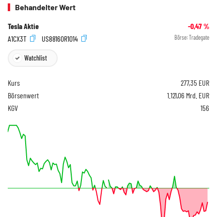
Behandelter Wert
Tesla Aktie
-0,47
%
A1CX3T
US88160R1014
Börse:
Tradegate
Watchlist
Kurs
277,35
EUR
Börsenwert
1.121,06 Mrd. EUR
KGV
156