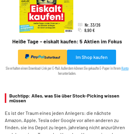
Nr. 33/26
8,90 €
Heiße Tage – eiskalt kaufen: 5 Aktien im Fokus
Im Shop kaufen
Sofortkauf
Sie erhalten einen Download-Link per E-Mail. Außerdem können Sie gekaufte E-Paper in Ihrem
Konto
herunterladen.
Buchtipp: Alles, was Sie über Stock-Picking wissen
müssen
Es ist der Traum eines jeden Anlegers: die nächste
Amazon, Apple, Tesla oder Google vor allen anderen zu
finden, sie ins Depot zu legen, jahrelang nicht anzurühren