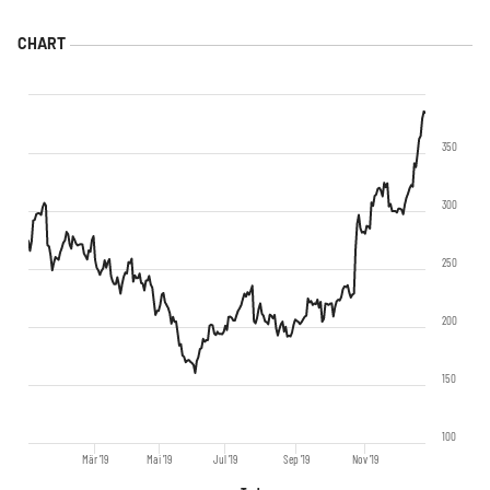
350
300
250
200
150
100
Mär '19
Mai '19
Jul '19
Sep '19
Nov '19