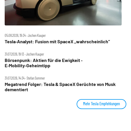
05.08.2026, 19:34 ‧ Jochen Kauper
Tesla‑Analyst: Fusion mit SpaceX „wahrscheinlich“
31.07.2026, 19:13 ‧ Jochen Kauper
Börsenpunk: Aktien für die Ewigkeit ‑
E‑Mobility‑Geheimtipp
31.07.2026, 14:34 ‧ Stefan Sommer
Megatrend Folger: Tesla & SpaceX Gerüchte von Musk
dementiert
Mehr Tesla Empfehlungen