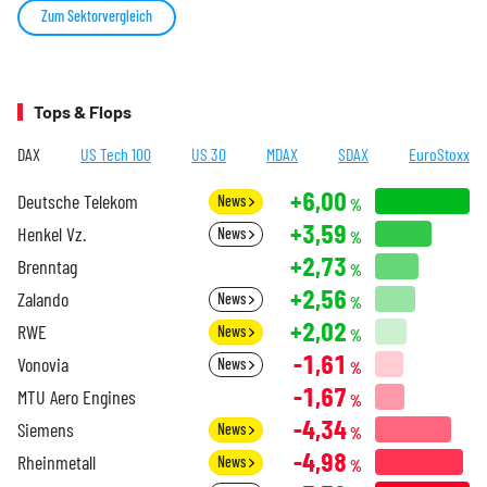
Zum Sektorvergleich
Tops & Flops
DAX
US Tech 100
US 30
MDAX
SDAX
EuroStoxx
+6,00
Deutsche Telekom
News
%
+3,59
Henkel Vz.
News
%
+2,73
Brenntag
%
+2,56
Zalando
News
%
+2,02
RWE
News
%
-1,61
Vonovia
News
%
-1,67
MTU Aero Engines
%
-4,34
Siemens
News
%
-4,98
Rheinmetall
News
%