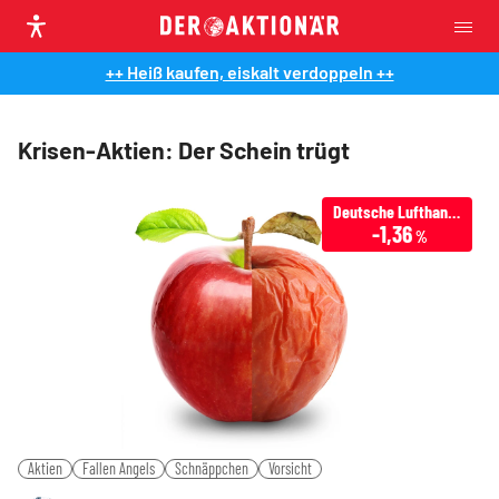
++ Heiß kaufen, eiskalt verdoppeln ++
Krisen-Aktien: Der Schein trügt
Deutsche Lufthansa
-1,36
%
Aktien
Fallen Angels
Schnäppchen
Vorsicht