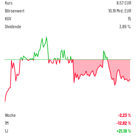
Kurs
8,57
EUR
Börsenwert
10,19 Mrd. EUR
KGV
15
Dividende
3,89 %
Woche
-2,23
%
1M
-12,92
%
1J
+21,10
%