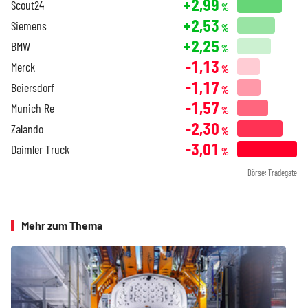
+2,99
Scout24
%
+2,53
Siemens
%
+2,25
BMW
%
-1,13
Merck
%
-1,17
Beiersdorf
%
-1,57
Munich Re
%
-2,30
Zalando
%
-3,01
Daimler Truck
%
Börse: Tradegate
Mehr zum Thema