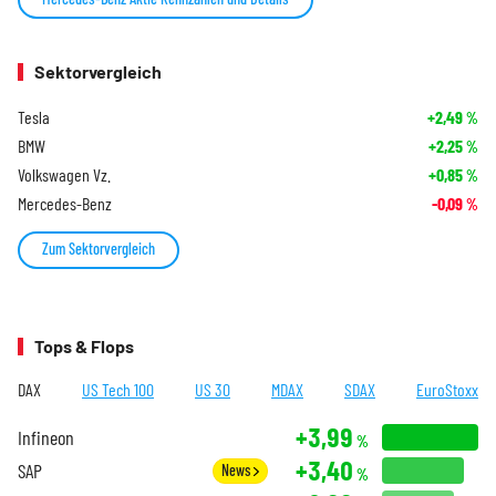
Sektorvergleich
Tesla
+2,49
%
BMW
+2,25
%
Volkswagen Vz.
+0,85
%
Mercedes-Benz
-0,09
%
Zum Sektorvergleich
Tops & Flops
DAX
US Tech 100
US 30
MDAX
SDAX
EuroStoxx
+3,99
Infineon
%
+3,40
SAP
News
%