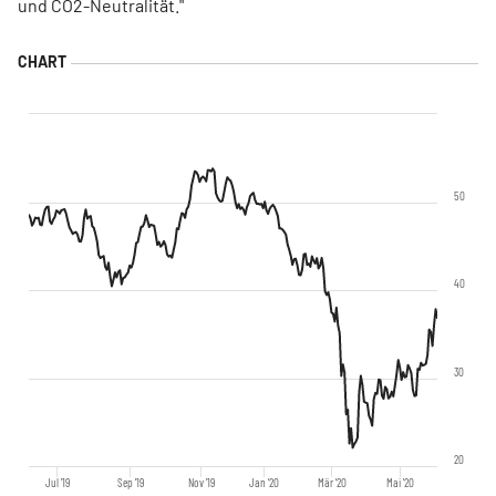
und CO2-Neutralität."
50
40
30
20
Jul '19
Sep '19
Nov '19
Jan '20
Mär '20
Mai '20