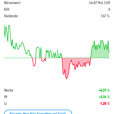
Börsenwert
44,87 Mrd. EUR
KGV
9
Dividende
7,47 %
Woche
+0,37
%
1M
+2,14
%
1J
-1,26
%
Mercedes-Benz Aktie Kennzahlen und Details