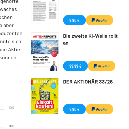
 gehörte
chwaches
Wochen
9,90 €
e aber
roduzenten
Die zweite KI-Welle rollt
onnte sich
an
die Aktie
 können
99,99 €
DER AKTIONÄR 33/26
2000
8,90 €
1900