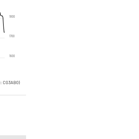
1800
1700
1600
: CG3AB0)