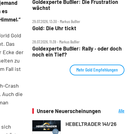
Goldexperte Bußler: Die Frustration
s jemand
wächst
m es
 Himmel.“
29.07.2026, 13:30 ‧ Markus Bußler
Gold: Die Uhr tickt
orld Gold
28.07.2026, 11:39 ‧ Markus Bußler
t. Das
Goldexperte Bußler: Rally ‑ oder doch
r Ecke der
noch ein Tief?
elten zu
 Fall ist
Mehr Gold Empfehlungen
sh-Crash
. Auch die
 man
Unsere Neuerscheinungen
Alle
Neuerscheinungen
HEBELTRADER 141/26
 sich