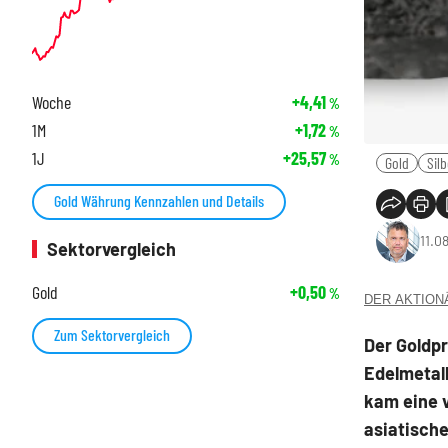
Woche
+4,41
%
1M
+1,72
%
1J
+25,57
%
Gold
Sil
Gold Währung Kennzahlen und Details
11.0
Sektorvergleich
Gold
+0,50
%
DER AKTIONÄR
Zum Sektorvergleich
Der Goldpr
Edelmetall
kam eine 
asiatische