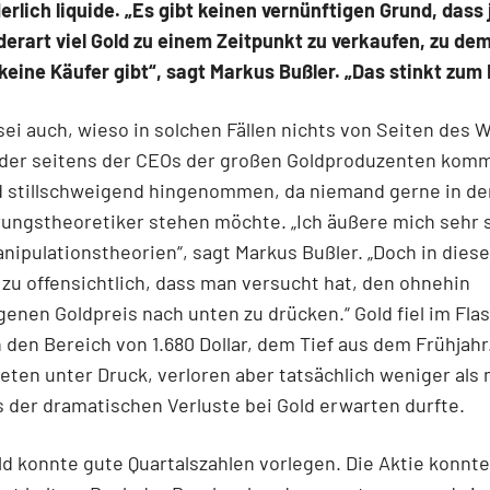
erlich liquide. „Es gibt keinen vernünftigen Grund, das
derart viel Gold zu einem Zeitpunkt zu verkaufen, zu de
keine Käufer gibt“, sagt Markus Bußler. „Das stinkt zum
sei auch, wieso in solchen Fällen nichts von Seiten des W
oder seitens der CEOs der großen Goldproduzenten komm
d stillschweigend hingenommen, da niemand gerne in de
ungstheoretiker stehen möchte. „Ich äußere mich sehr s
nipulationstheorien“, sagt Markus Bußler. „Doch in diesem
 zu offensichtlich, dass man versucht hat, den ohnehin
enen Goldpreis nach unten zu drücken.“ Gold fiel im Fla
n den Bereich von 1.680 Dollar, dem Tief aus dem Frühjahr
eten unter Druck, verloren aber tatsächlich weniger als
 der dramatischen Verluste bei Gold erwarten durfte.
ld konnte gute Quartalszahlen vorlegen. Die Aktie konnte