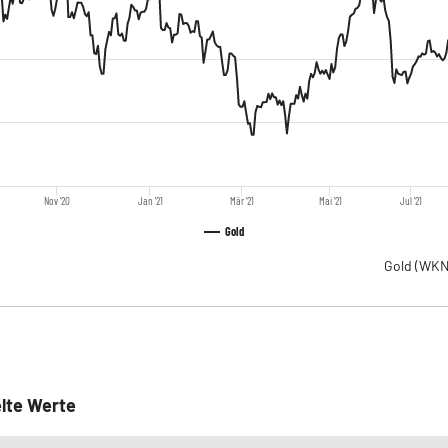
Nov '20
Jan '21
Mär '21
Mai '21
Jul '21
Gold
Gold
(WKN
lte Werte