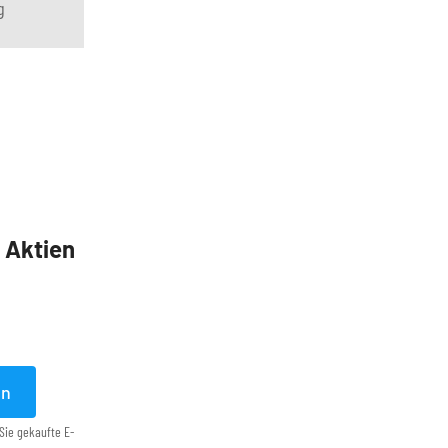
g
5 Aktien
en
Sie gekaufte E-