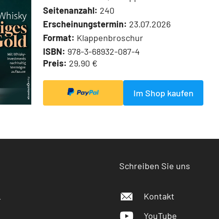
Seitenanzahl:
240
Erscheinungstermin:
23.07.2026
Format:
Klappenbroschur
ISBN:
978-3-68932-087-4
Preis:
29,90 €
Im Shop kaufen
Schreiben Sie uns
Kontakt
r
YouTube