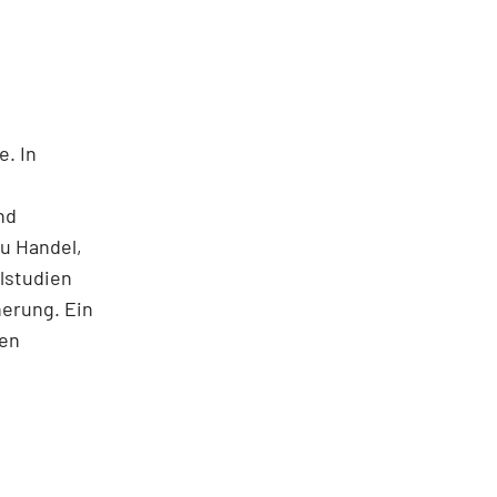
e. In
nd
u Handel,
lstudien
herung. Ein
nen