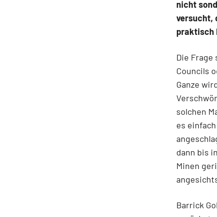
nicht sond
versucht, 
praktisch 
Die Frage 
Councils 
Ganze wir
Verschwör
solchen Ma
es einfach
angeschlag
dann bis i
Minen geri
angesichts
Barrick Go