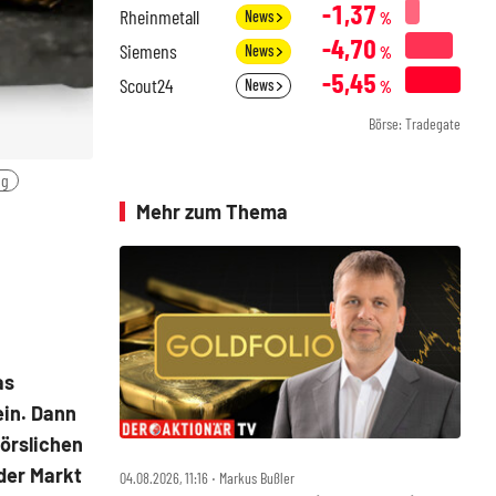
-1,37
Rheinmetall
News
%
-4,70
Siemens
News
%
-5,45
Scout24
News
%
Börse: Tradegate
ng
Mehr zum Thema
as
ein. Dann
örslichen
 der Markt
04.08.2026, 11:16 ‧ Markus Bußler