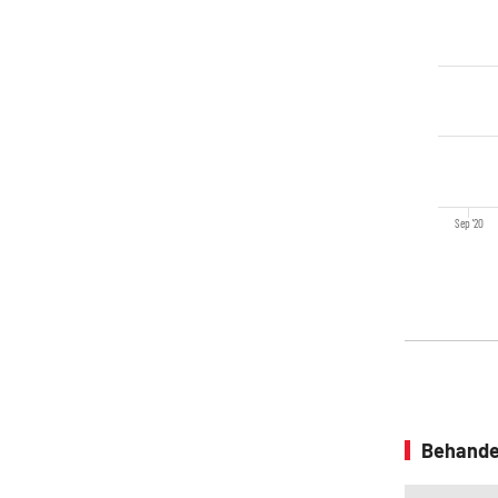
Sep '20
Behande