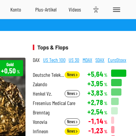
Tops & Flops
DAX
US Tech 100
US 30
MDAX
SDAX
EuroStoxx
Gold
+0,50
%
+5,64
Deutsche Telekom
News
%
+3,95
Zalando
%
+3,83
Henkel Vz.
News
%
+2,78
Fresenius Medical Care
%
+2,54
Brenntag
%
-1,14
Vonovia
News
%
-1,23
Infineon
News
%