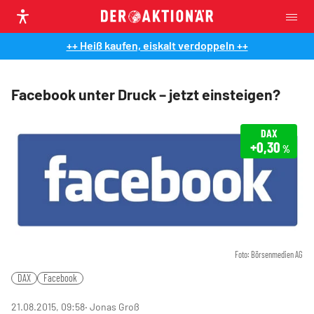
++ Heiß kaufen, eiskalt verdoppeln ++
Facebook unter Druck – jetzt einsteigen?
DAX
+0,30
%
Foto: Börsenmedien AG
DAX
Facebook
21.08.2015, 09:58
‧ Jonas Groß