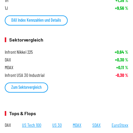
1M
+1,35
%
1J
+9,56
%
DAX Index Kennzahlen und Details
Sektorvergleich
Infront Nikkei 225
+0,64
%
DAX
+0,30
%
MDAX
+0,11
%
Infront USA 30 Industrial
-0,30
%
Zum Sektorvergleich
Tops & Flops
DAX
US Tech 100
US 30
MDAX
SDAX
EuroStoxx