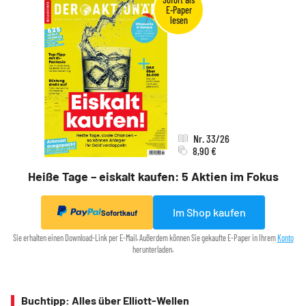
Nr. 33/26
8,90 €
Heiße Tage – eiskalt kaufen: 5 Aktien im Fokus
Im Shop kaufen
Sofortkauf
Sie erhalten einen Download-Link per E-Mail. Außerdem können Sie gekaufte E-Paper in Ihrem
Konto
herunterladen.
Buchtipp: Alles über Elliott-Wellen