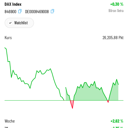
DAX Index
+0,30
%
846900
DE0008469008
Börse:
Xetra
Watchlist
Kurs
26.205,88
Pkt
Woche
+2,62
%