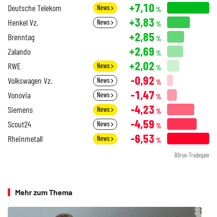
+7,10
Deutsche Telekom
News
%
+3,83
Henkel Vz.
News
%
+2,85
Brenntag
%
+2,69
Zalando
%
+2,02
RWE
News
%
-0,92
Volkswagen Vz.
News
%
-1,47
Vonovia
News
%
-4,23
Siemens
News
%
-4,59
Scout24
News
%
-6,53
Rheinmetall
News
%
Börse: Tradegate
Mehr zum Thema