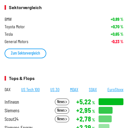
Sektorvergleich
BMW
+0,89
%
Toyota Motor
+0,70
%
Tesla
+0,65
%
General Motors
-0,23
%
Zum Sektorvergleich
Tops & Flops
DAX
US Tech 100
US 30
MDAX
SDAX
EuroStoxx
+5,22
Infineon
News
%
+2,95
Siemens
News
%
+2,78
Scout24
News
%
+2,29
Siemens Energy