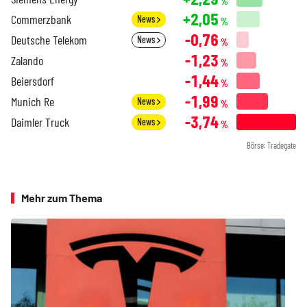
%
+2,05
Commerzbank
News
%
-0,76
Deutsche Telekom
News
%
-1,23
Zalando
%
-1,44
Beiersdorf
%
-1,99
Munich Re
News
%
-3,74
Daimler Truck
News
%
Börse: Tradegate
Mehr zum Thema