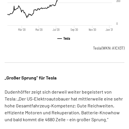
200
0
Mär '20
Mai '20
Jul '20
Sep '20
Nov '20
Jan '21
Tesla
Tesla
(WKN: A1CX3T)
„Großer Sprung“ für Tesla
Dudenhöffer zeigt sich derweil weiter begeistert von
Tesla: „Der US-Elektroautobauer hat mittlerweile eine sehr
hohe Gesamtfahrzeug-Kompetenz: Gute Reichweiten,
effiziente Motoren und Rekuperation, Batterie-Knowhow
und bald kommt die 4680 Zelle – ein großer Sprung.“