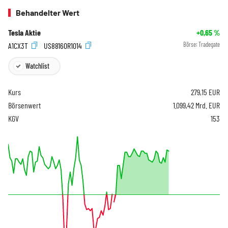
Behandelter Wert
Tesla Aktie
+0,65
%
A1CX3T
US88160R1014
Börse:
Tradegate
Watchlist
Kurs
279,15
EUR
Börsenwert
1.099,42 Mrd. EUR
KGV
153