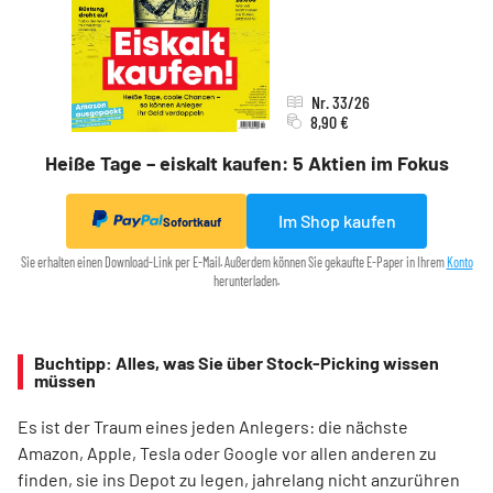
Nr. 33/26
8,90 €
Heiße Tage – eiskalt kaufen: 5 Aktien im Fokus
Im Shop kaufen
Sofortkauf
Sie erhalten einen Download-Link per E-Mail. Außerdem können Sie gekaufte E-Paper in Ihrem
Konto
herunterladen.
Buchtipp: Alles, was Sie über Stock-Picking wissen
müssen
Es ist der Traum eines jeden Anlegers: die nächste
Amazon, Apple, Tesla oder Google vor allen anderen zu
finden, sie ins Depot zu legen, jahrelang nicht anzurühren