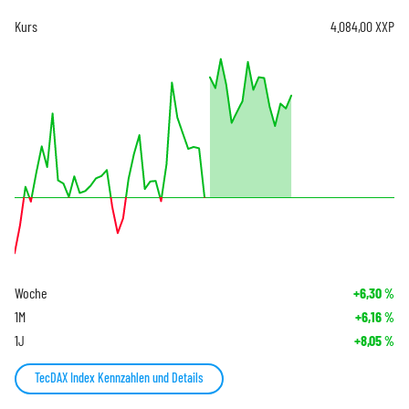
Kurs
4.084,00
XXP
Woche
+6,30
%
1M
+6,16
%
1J
+8,05
%
TecDAX Index Kennzahlen und Details