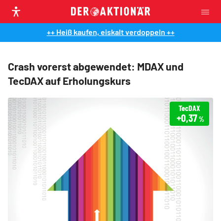
++ Heiß kaufen, eiskalt verdoppeln ++
Crash vorerst abgewendet: MDAX und
TecDAX auf Erholungskurs
TecDAX
+0,37
%