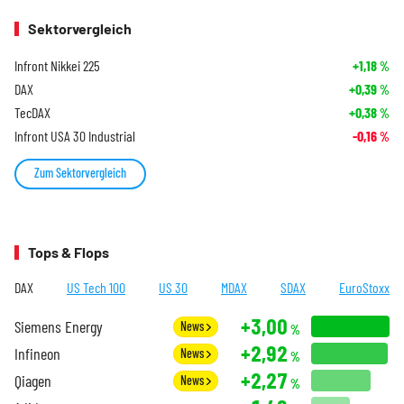
Sektorvergleich
Infront Nikkei 225
+1,18
%
DAX
+0,39
%
TecDAX
+0,38
%
Infront USA 30 Industrial
-0,16
%
Zum Sektorvergleich
Tops & Flops
DAX
US Tech 100
US 30
MDAX
SDAX
EuroStoxx
+3,00
Siemens Energy
News
%
+2,92
Infineon
News
%
+2,27
Qiagen
News
%