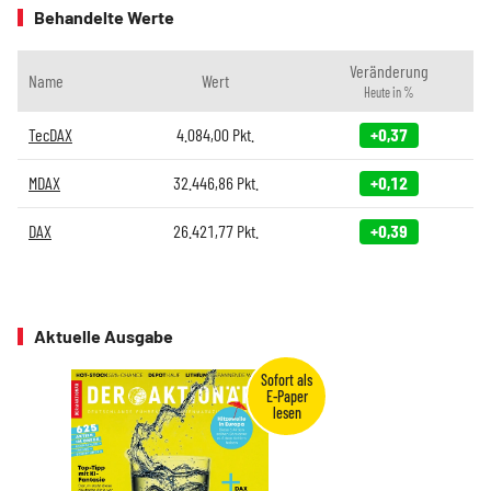
Behandelte Werte
Veränderung
Name
Wert
Heute in %
TecDAX
4.084,00
Pkt.
+0,37
MDAX
32.446,86
Pkt.
+0,12
DAX
26.421,77
Pkt.
+0,39
Aktuelle Ausgabe