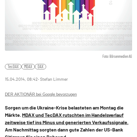
Foto: Börsenmedien AG
TecDAX
MDAX
DAX
15.04.2014, 08:42
‧ Stefan Limmer
DER AKTIONÄR bei Google bevorzugen
Sorgen um die Ukraine-Krise belasteten am Montag die
Märkte.
MDAX und TecDAX rutschten im Handelsverlauf
zeitweise tief ins Minus und generierten Verkaufssignale.
Am Nachmittag sorgten dann gute Zahlen der US-Bank
Citigroup für einen Rebound.