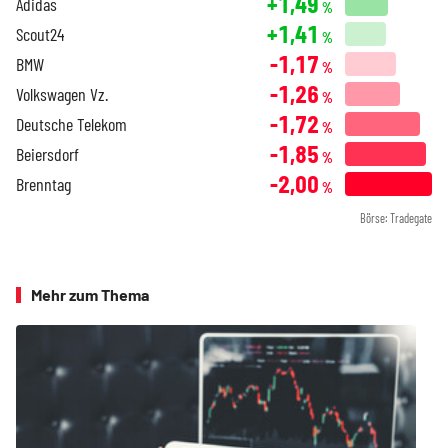
+1,49
Adidas
%
+1,41
Scout24
%
-1,17
BMW
%
-1,26
Volkswagen Vz.
%
-1,72
Deutsche Telekom
%
-1,85
Beiersdorf
%
-2,00
Brenntag
%
Börse: Tradegate
Mehr zum Thema