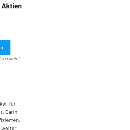
5 Aktien
en
Sie gekaufte E-
el, für
t. Darin
izierten,
 weiter