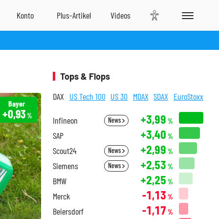
Tops & Flops
DAX
US Tech 100
US 30
MDAX
SDAX
EuroStoxx
Bayer
+0,93
%
+3,99
Infineon
News
%
+3,40
SAP
%
+2,99
Scout24
News
%
+2,53
Siemens
News
%
+2,25
BMW
%
-1,13
Merck
%
-1,17
Beiersdorf
%