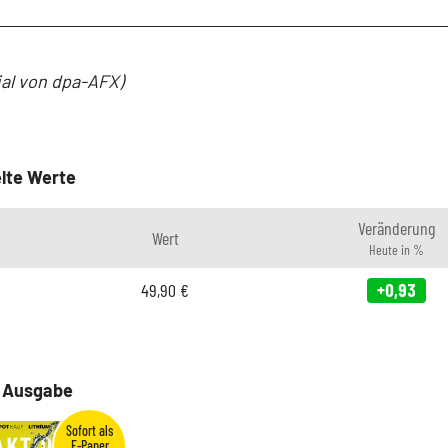
ial von dpa-AFX)
lte Werte
Veränderung
Wert
Heute in %
49,90
€
+0,93
e Ausgabe