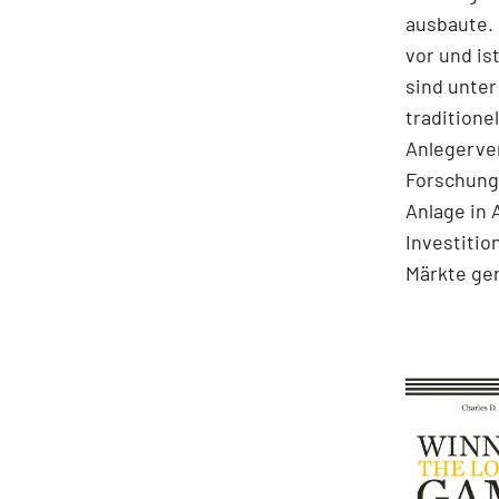
ausbaute. 
vor und i
sind unter
traditione
Anlegerve
Forschungs
Anlage in 
Investitio
Märkte ge