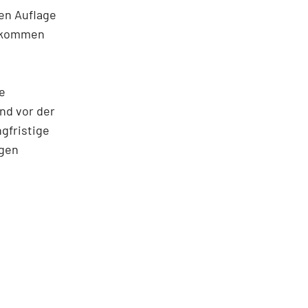
ten Auflage
gekommen
e
und vor der
gfristige
igen