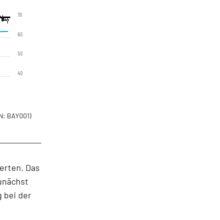
70
60
50
40
N: BAY001)
werten. Das
zunächst
 bei der