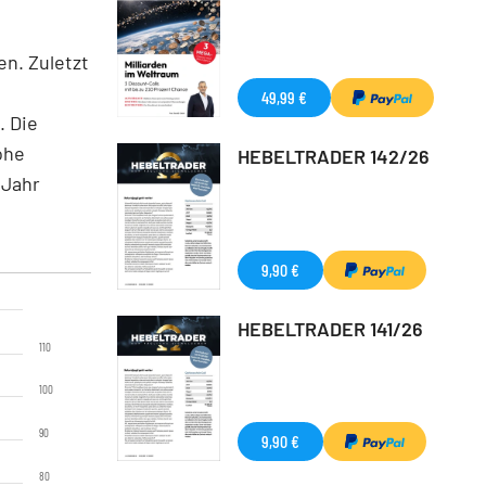
n. Zuletzt
49,99 €
. Die
ohe
HEBELTRADER 142/26
 Jahr
9,90 €
HEBELTRADER 141/26
110
100
90
9,90 €
80