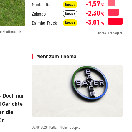
-1,57
Munich Re
News
%
-2,30
Zalando
News
%
-3,01
Daimler Truck
News
%
o: Shutterstock
Börse: Tradegate
Mehr zum Thema
t. Doch nun
i Gerichte
en die
ür
06.08.2026, 10:02 ‧ Michel Doepke