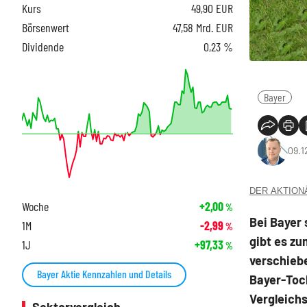
Kurs
49,90
EUR
Börsenwert
47,58 Mrd. EUR
Dividende
0,23 %
Bayer
09.1
DER AKTIONÄR
Woche
+2,00
%
Bei Bayer 
1M
-2,99
%
gibt es zu
1J
+97,33
%
verschieb
Bayer Aktie Kennzahlen und Details
Bayer-Toc
Vergleich