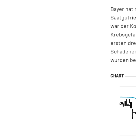
Bayer hat 
Saatgutri
war der K
Krebsgefa
ersten dre
Schadeners
wurden be