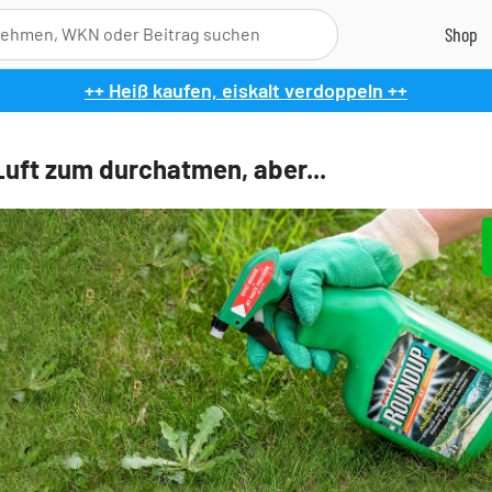
++ Heiß kaufen, eiskalt verdoppeln ++
Luft zum durchatmen, aber...