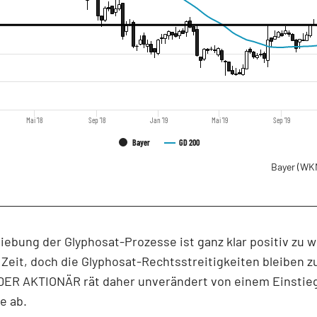
Mai '18
Sep '18
Jan '19
Mai '19
Sep '19
Bayer
GD 200
Bayer
(WK
iebung der Glyphosat-Prozesse ist ganz klar positiv zu 
 Zeit, doch die Glyphosat-Rechtsstreitigkeiten bleiben 
DER AKTIONÄR rät daher unverändert von einem Einstieg
e ab.