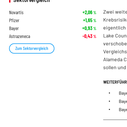
Sektorvergleich
Zwei weit
Novartis
+2,06
%
Krebsrisik
Pfizer
+1,65
%
eigentlich
Bayer
+0,93
%
Lake Coun
Astrazeneca
-0,43
%
verschoben
Zum Sektorvergleich
Vergleichs
Alameda Co
sollen und
Baye
Baye
Baye