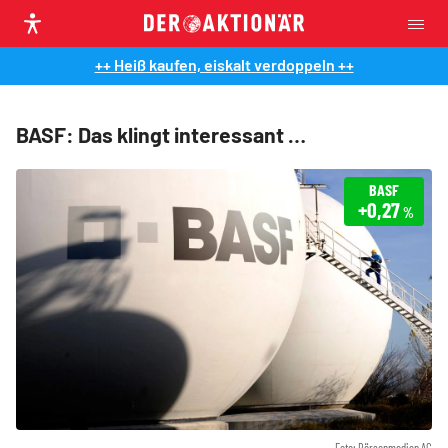
++ Heiß kaufen, eiskalt verdoppeln ++
BASF: Das klingt interessant …
BASF
+0,27
%