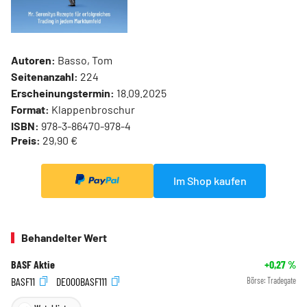
Autoren:
Basso, Tom
Seitenanzahl:
224
Erscheinungstermin:
18.09.2025
Format:
Klappenbroschur
ISBN:
978-3-86470-978-4
Preis:
29,90 €
Im Shop kaufen
Behandelter Wert
BASF Aktie
+0,27
%
BASF11
DE000BASF111
Börse:
Tradegate