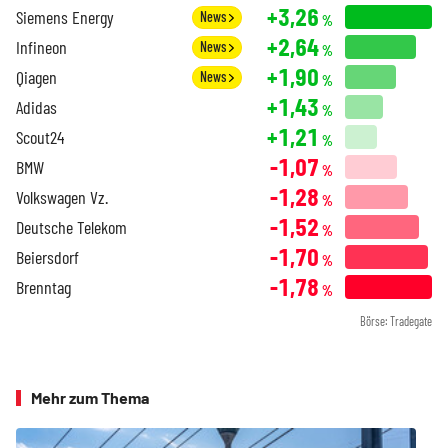
+3,26
Siemens Energy
News
%
+2,64
Infineon
News
%
+1,90
Qiagen
News
%
+1,43
Adidas
%
+1,21
Scout24
%
-1,07
BMW
%
-1,28
Volkswagen Vz.
%
-1,52
Deutsche Telekom
%
-1,70
Beiersdorf
%
-1,78
Brenntag
%
Börse: Tradegate
Mehr zum Thema