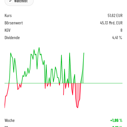
Watchlist
Kurs
51,62
EUR
Börsenwert
45,13 Mrd. EUR
KGV
8
Dividende
4,41 %
Woche
+1,86
%