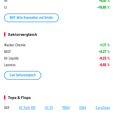
1M
+8,61
%
1J
+19,85
%
BASF Aktie Kennzahlen und Details
Sektorvergleich
Wacker Chemie
+1,17
%
BASF
+0,27
%
Air Liquide
-0,23
%
Lanxess
-0,55
%
Zum Sektorvergleich
Tops & Flops
DAX
US Tech 100
US 30
MDAX
SDAX
EuroStoxx