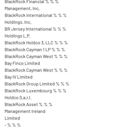
BlackRock Financial % % %
Management, Inc.
BlackRock International % % %
Holdings, Inc.
BR Jersey International % % %
Holdings L.P.
BlackRock Holdco 3, LLC % % %
BlackRock Cayman 1 LP % % %
BlackRock Cayman West % % %
Bay Finco Limited
BlackRock Cayman West % % %
Bay IV Limited
BlackRock Group Limited % % %
BlackRock Luxembourg % % %
Holdco S.a.r.l.
BlackRock Asset % % %
Management Ireland
Limited
- % % %