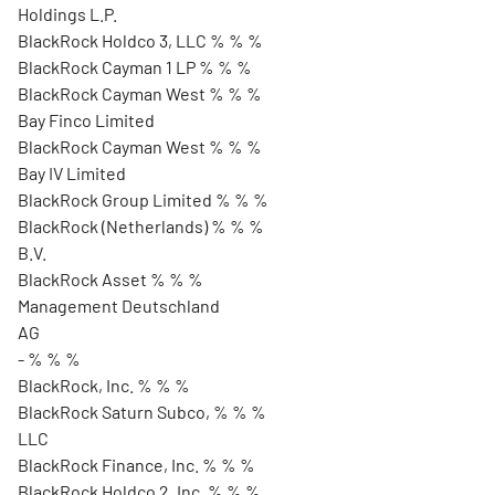
Holdings L.P.
BlackRock Holdco 3, LLC % % %
BlackRock Cayman 1 LP % % %
BlackRock Cayman West % % %
Bay Finco Limited
BlackRock Cayman West % % %
Bay IV Limited
BlackRock Group Limited % % %
BlackRock (Netherlands) % % %
B.V.
BlackRock Asset % % %
Management Deutschland
AG
- % % %
BlackRock, Inc. % % %
BlackRock Saturn Subco, % % %
LLC
BlackRock Finance, Inc. % % %
BlackRock Holdco 2, Inc. % % %