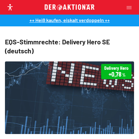
++ Heiß kaufen, eiskalt verdoppeln ++
EQS-Stimmrechte: Delivery Hero SE
(deutsch)
Delivery Hero
+0,78
%