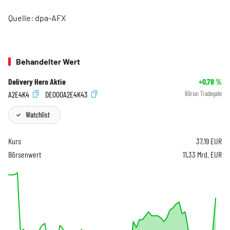
Quelle: dpa-AFX
Behandelter Wert
Delivery Hero Aktie
+0,78
%
A2E4K4
DE000A2E4K43
Börse:
Tradegate
Watchlist
Kurs
37,19
EUR
Börsenwert
11,33 Mrd. EUR