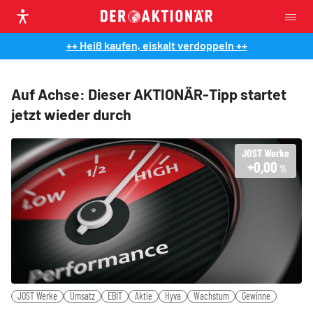
++ Heiß kaufen, eiskalt verdoppeln ++
Auf Achse: Dieser AKTIONÄR-Tipp startet
jetzt wieder durch
JOST Werke
+0,00
%
JOST Werke
Umsatz
EBIT
Aktie
Hyva
Wachstum
Gewinne