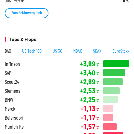
JOST Werke
0
%
Zum Sektorvergleich
Tops & Flops
DAX
US Tech 100
US 30
MDAX
SDAX
EuroStoxx
+3,99
Infineon
%
+3,40
SAP
%
+2,99
Scout24
%
+2,53
Siemens
%
+2,25
BMW
%
-1,13
Merck
%
-1,17
Beiersdorf
%
-1,57
Munich Re
%