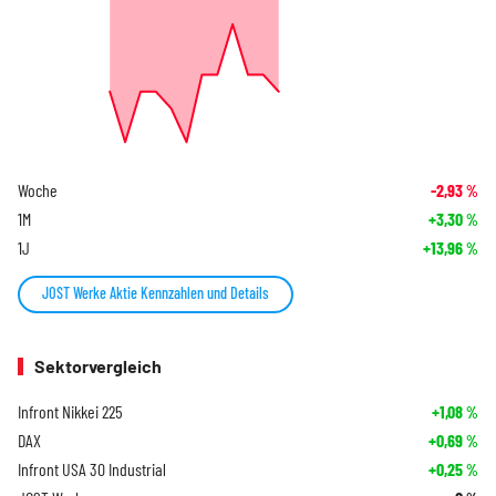
Woche
-2,93
%
1M
+3,30
%
1J
+13,96
%
JOST Werke Aktie Kennzahlen und Details
Sektorvergleich
Infront Nikkei 225
+1,08
%
DAX
+0,69
%
Infront USA 30 Industrial
+0,25
%