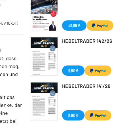
20
N: A1CX3T)
49,99 €
HEBELTRADER 142/26
t
t, dass
ehen mag,
9,90 €
hmen und
HEBELTRADER 141/26
eit das
denke, der
eine
9,90 €
tzt bei