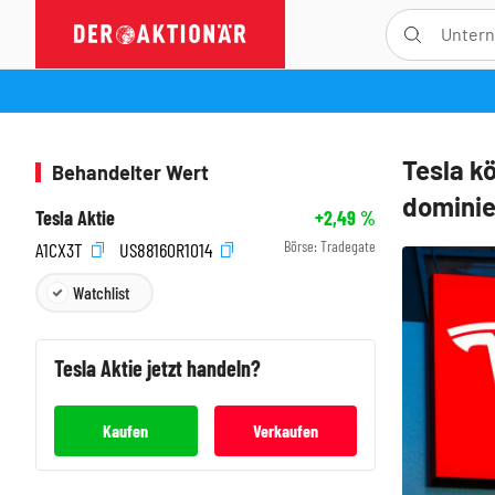
Tesla k
Behandelter Wert
dominie
Tesla Aktie
+2,49
%
Börse:
Tradegate
A1CX3T
US88160R1014
Watchlist
Tesla
Aktie jetzt handeln?
Kaufen
Verkaufen