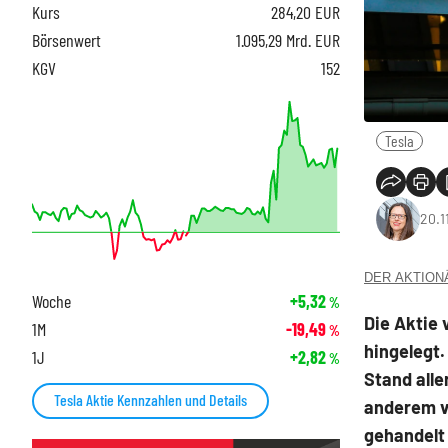
Kurs
284,20
EUR
Börsenwert
1.095,29 Mrd. EUR
KGV
152
Tesla
20.1
DER AKTIONÄR
Woche
+5,32
%
Die Aktie 
1M
-19,49
%
hingelegt.
1J
+2,82
%
Stand alle
Tesla Aktie Kennzahlen und Details
anderem v
gehandelt