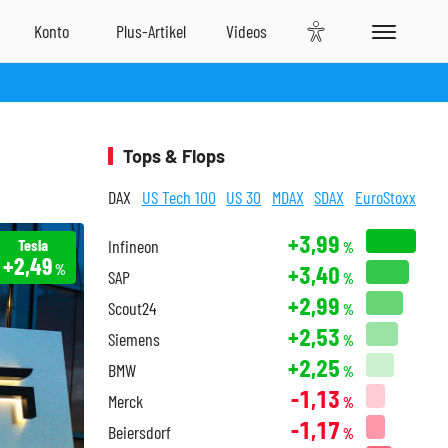
Tops & Flops
DAX
US Tech 100
US 30
MDAX
SDAX
EuroStoxx
+3,99
Tesla
Infineon
%
+2,49
+3,40
%
SAP
%
+2,99
Scout24
%
+2,53
Siemens
%
+2,25
BMW
%
-1,13
Merck
%
-1,17
Beiersdorf
%