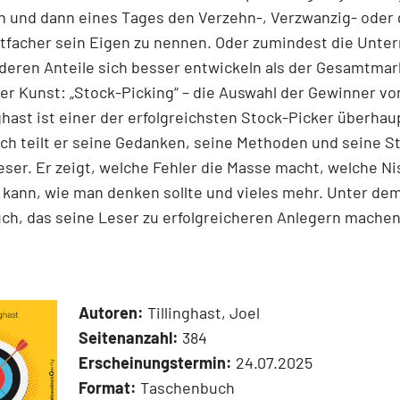
n und dann eines Tages den Verzehn-, Verzwanzig- oder 
tfacher sein Eigen zu nennen. Oder zumindest die Unt
 deren Anteile sich besser entwickeln als der Gesamtmar
r Kunst: „Stock-Picking“ – die Auswahl der Gewinner v
nghast ist einer der erfolgreichsten Stock-Picker überhaup
h teilt er seine Gedanken, seine Methoden und seine S
ser. Er zeigt, welche Fehler die Masse macht, welche N
kann, wie man denken sollte und vieles mehr. Unter dem
ch, das seine Leser zu erfolgreicheren Anlegern machen
Autoren:
Tillinghast, Joel
Seitenanzahl:
384
Erscheinungstermin:
24.07.2025
Format:
Taschenbuch