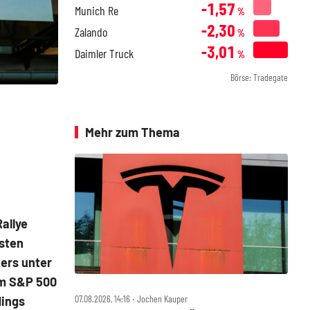
-1,57
Munich Re
%
-2,30
Zalando
%
-3,01
Daimler Truck
%
Börse: Tradegate
Mehr zum Thema
allye
hsten
uers unter
im S&P 500
07.08.2026, 14:16 ‧ Jochen Kauper
dings