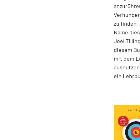
anzurühre
Verhunder
zu finden,
Name diese
Joel Tilli
diesem Buc
mit dem Le
ausnutzen 
ein Lehrbu