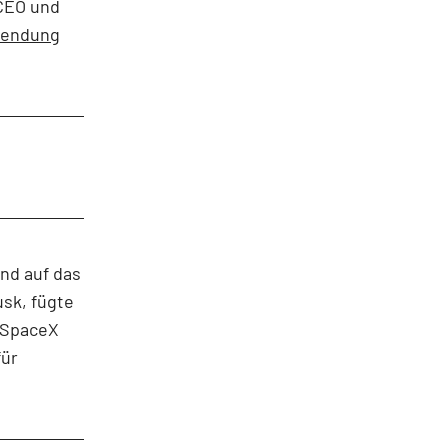
 CEO und
endung
nd auf das
sk, fügte
n SpaceX
für