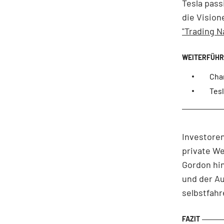
Tesla pass
die Vision
"Trading N
Cha
Tesl
Investoren
private W
Gordon hin
und der Au
selbstfah