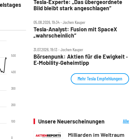
Tesla‑Experte: „Das übergeordnete
delstages
Bild bleibt stark angeschlagen“
05.08.2026, 19:34 ‧ Jochen Kauper
Tesla‑Analyst: Fusion mit SpaceX
„wahrscheinlich“
31.07.2026, 19:13 ‧ Jochen Kauper
Börsenpunk: Aktien für die Ewigkeit ‑
500
E‑Mobility‑Geheimtipp
400
Mehr Tesla Empfehlungen
300
200
Unsere Neuerscheinungen
Alle
100
Neuerscheinungen
Milliarden im Weltraum
0