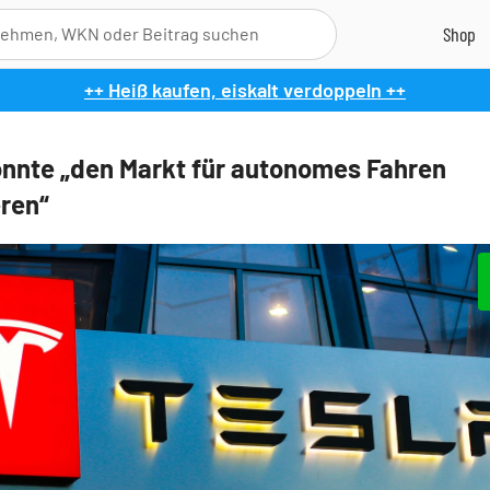
++ Heiß kaufen, eiskalt verdoppeln ++
önnte „den Markt für autonomes Fahren
ren“