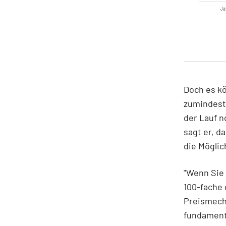
Ja
Doch es kö
zumindest 
der Lauf n
sagt er, d
die Möglic
"Wenn Sie 
100-fache 
Preismecha
fundament