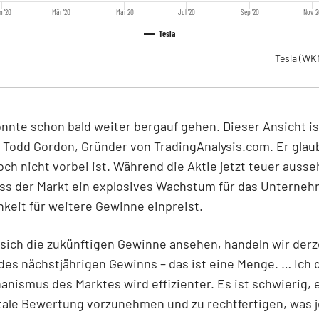
n '20
Mär '20
Mai '20
Jul '20
Sep '20
Nov '
Tesla
Tesla
(WK
nnte schon bald weiter bergauf gehen. Dieser Ansicht is
Todd Gordon, Gründer von TradingAnalysis.com. Er glaub
och nicht vorbei ist. Während die Aktie jetzt teuer auss
ass der Markt ein explosives Wachstum für das Unterne
hkeit für weitere Gewinne einpreist.
sich die zukünftigen Gewinne ansehen, handeln wir derz
des nächstjährigen Gewinns – das ist eine Menge. … Ich 
nismus des Marktes wird effizienter. Es ist schwierig, 
ale Bewertung vorzunehmen und zu rechtfertigen, was je