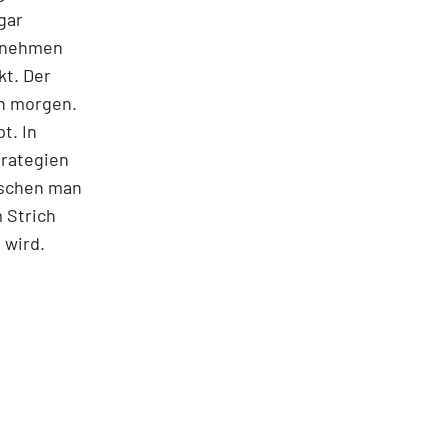
gar
ernehmen
kt. Der
on morgen.
t. In
trategien
ischen man
 Strich
 wird.