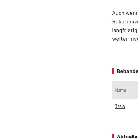
Auch wenn 
Rekordniv
langfristi
weiter inv
Behande
Name
Tesla
Aktuell