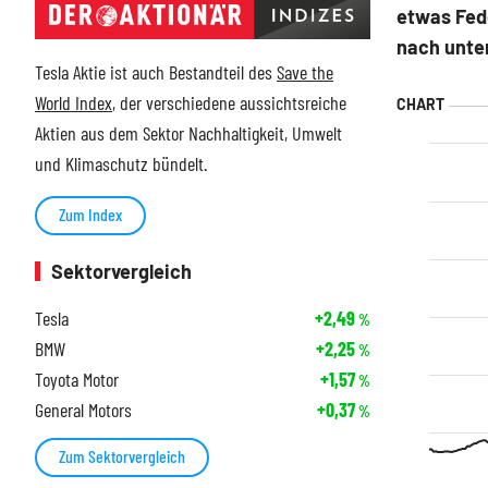
etwas Fed
nach unte
Tesla Aktie ist auch Bestandteil des
Save the
World Index
, der verschiedene aussichtsreiche
Aktien aus dem Sektor Nachhaltigkeit, Umwelt
und Klimaschutz bündelt.
Zum Index
Sektorvergleich
Tesla
+2,49
%
BMW
+2,25
%
Toyota Motor
+1,57
%
General Motors
+0,37
%
Zum Sektorvergleich