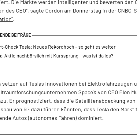
iert. Die Märkte werden intelligenter und bewerten den
en des CEO“, sagte Gordon am Donnerstag in der
CNBC-S
ation"
.
rt-Check Tesla: Neues Rekordhoch – so geht es weiter
a-Aktie nachbörslich mit Kurssprung – was ist da los?
 setzen auf Teslas Innovationen bei Elektrofahrzeugen u
eltraumforschungsunternehmen SpaceX von CEO Elon Mu
zu. Er prognostiziert, dass die Satellitenabdeckung vo
sbau von 5G dazu führen könnten, dass Tesla den Markt 
rende Autos (autonomes Fahren) dominiert.