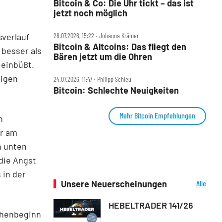
Bitcoin & Co: Die Uhr tickt – das ist
jetzt noch möglich
verlauf
28.07.2026, 15:22 ‧ Johanna Krämer
Bitcoin & Altcoins: Das fliegt den
 besser als
Bären jetzt um die Ohren
 einbüßt.
tigen
24.07.2026, 11:47 ‧ Philipp Schleu
Bitcoin: Schlechte Neuigkeiten
Mehr Bitcoin Empfehlungen
n
er am
h unten
die Angst
 in der
Unsere Neuerscheinungen
Alle
Neuerscheinungen
HEBELTRADER 141/26
chenbeginn