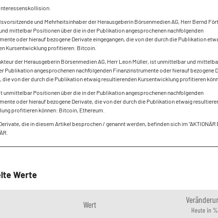
Interessenskollision:
dsvorsitzende und Mehrheitsinhaber der Herausgeberin Börsenmedien AG, Herr Bernd Fört
und mittelbar Positionen über die in der Publikation angesprochenen nachfolgenden
mente oder hierauf bezogene Derivate eingegangen, die von der durch die Publikation etw
en Kursentwicklung profitieren: Bitcoin.
kteur der Herausgeberin Börsenmedien AG, Herr Leon Müller, ist unmittelbar und mittelba
der Publikation angesprochenen nachfolgenden Finanzinstrumente oder hierauf bezogene D
 die von der durch die Publikation etwaig resultierenden Kursentwicklung profitieren könn
lt unmittelbar Positionen über die in der Publikation angesprochenen nachfolgenden
mente oder hierauf bezogene Derivate, die von der durch die Publikation etwaig resultier
ung profitieren können: Bitcoin, Ethereum.
Derivate, die in diesem Artikel besprochen / genannt werden, befinden sich im "AKTIONÄR
ÄR.
lte Werte
Veränderu
Wert
Heute in %