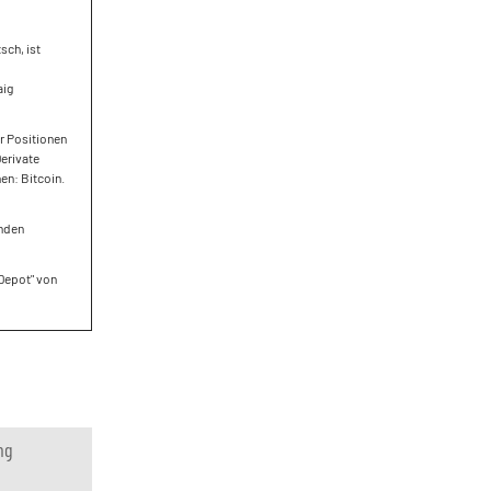
sch, ist
aig
r Positionen
erivate
en: Bitcoin.
enden
 Depot" von
ng