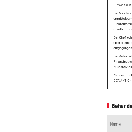
Hinweis auf 
Der Vorstan
unmittelbar 
Finanzinstru
resultierend
Der Chefreda
über die in 
eingegangen,
Der Autor hä
Finanzinstru
Kursentwickl
Aktien oder 
DER AKTION
Behande
Name