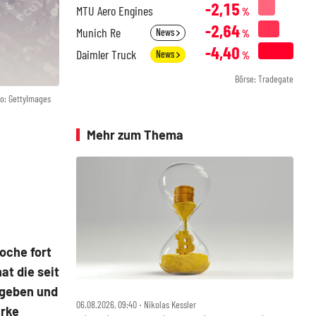
-2,15
MTU Aero Engines
%
-2,64
Munich Re
News
%
-4,40
Daimler Truck
News
%
Börse: Tradegate
o: GettyImages
Mehr zum Thema
oche fort
at die seit
egeben und
06.08.2026, 09:40 ‧ Nikolas Kessler
arke