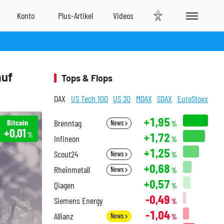
auf
Tops & Flops
DAX
US Tech 100
US 30
MDAX
SDAX
EuroStoxx
+1,95
Bitcoin
Brenntag
News
%
+0,01
+1,72
%
Infineon
%
+1,25
Scout24
News
%
+0,68
Rheinmetall
News
%
+0,57
Qiagen
%
-0,49
Siemens Energy
%
-1,04
Allianz
News
%