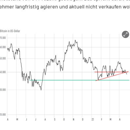
ehmer langfristig agieren und aktuell nicht verkaufen wol