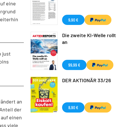
uf eine
ergrund
eiterhin
9,90 €
Die zweite KI-Welle rollt
an
 just
oins
99,99 €
DER AKTIONÄR 33/26
rändert an
8,90 €
Anteil der
 auf einen
ss viele