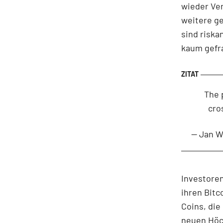
wieder Ver
weitere ge
sind riska
kaum gefr
The 
cro
— Jan W
Investoren
ihren Bitc
Coins, die
neuen Höch