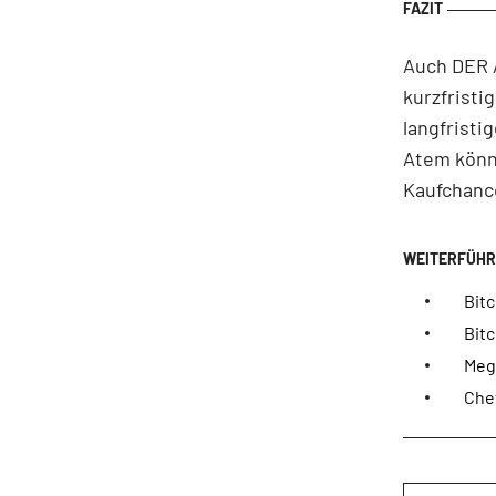
Auch DER 
kurzfrist
langfristi
Atem könne
Kaufchanc
Bitc
Bitc
Mega
Chef