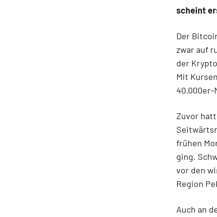
scheint er
Der Bitco
zwar auf r
der Krypto
Mit Kursen
40.000er-M
Zuvor hatt
Seitwärtsr
frühen Mon
ging. Sch
vor den wi
Region Pek
Auch an d