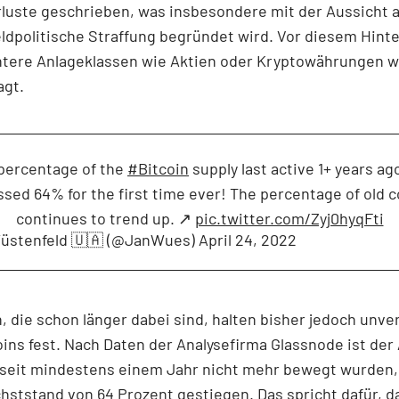
luste geschrieben, was insbesondere mit der Aussicht a
ldpolitische Straffung begründet wird. Vor diesem Hint
ntere Anlageklassen wie Aktien oder Kryptowährungen w
agt.
percentage of the
#Bitcoin
supply last active 1+ years ago
ssed 64% for the first time ever! The percentage of old c
continues to trend up. ↗️
pic.twitter.com/Zyj0hyqFti
üstenfeld 🇺🇦 (@JanWues)
April 24, 2022
, die schon länger dabei sind, halten bisher jedoch unve
oins fest. Nach Daten der Analysefirma Glassnode ist der 
 seit mindestens einem Jahr nicht mehr bewegt wurden,
ststand von 64 Prozent gestiegen. Das spricht dafür, da