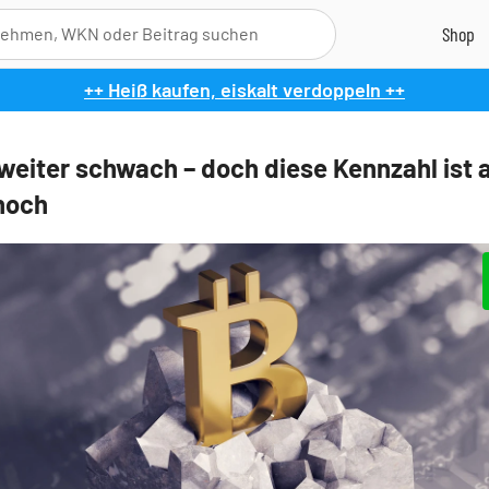
++ Heiß kaufen, eiskalt verdoppeln ++
 weiter schwach – doch diese Kennzahl ist 
hoch