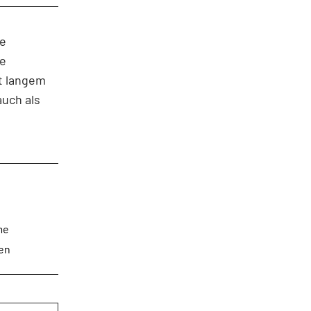
ie
ie
it langem
uch als
me
ten