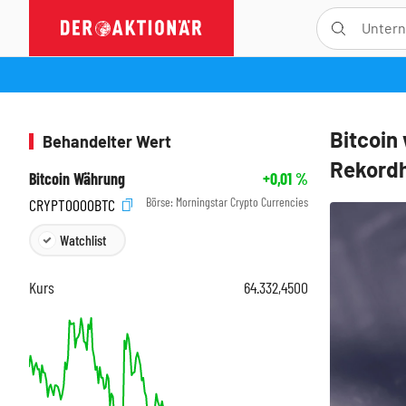
Bitcoin
Behandelter Wert
Rekord
Bitcoin Währung
+0,01
%
Börse:
Morningstar Crypto Currencies
CRYPT0000BTC
Watchlist
Kurs
64.332,4500