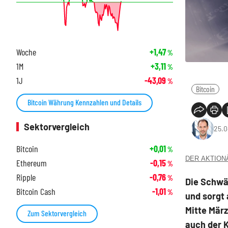
Woche
+1,47
%
1M
+3,11
%
1J
-43,09
%
Bitcoin
Bitcoin Währung Kennzahlen und Details
Sektorvergleich
25.0
Bitcoin
+0,01
%
DER AKTIONÄR
Ethereum
-0,15
%
Ripple
-0,76
%
Die Schwä
Bitcoin Cash
-1,01
%
und sorgt 
Mitte Mär
Zum Sektorvergleich
auch der 