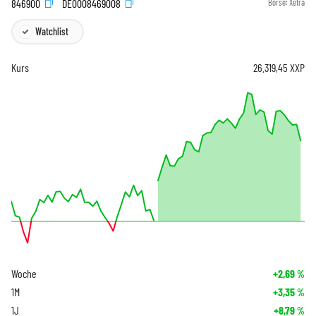
846900
DE0008469008
Börse:
Xetra
Watchlist
Kurs
26.319,45
XXP
Woche
+2,69
%
1M
+3,35
%
1J
+8,79
%