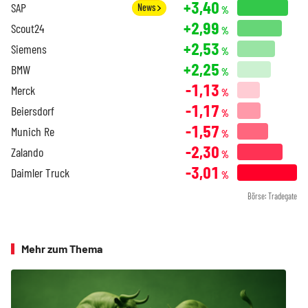
+3,40
SAP
News
%
+2,99
Scout24
%
+2,53
Siemens
%
+2,25
BMW
%
-1,13
Merck
%
-1,17
Beiersdorf
%
-1,57
Munich Re
%
-2,30
Zalando
%
-3,01
Daimler Truck
%
Börse: Tradegate
Mehr zum Thema