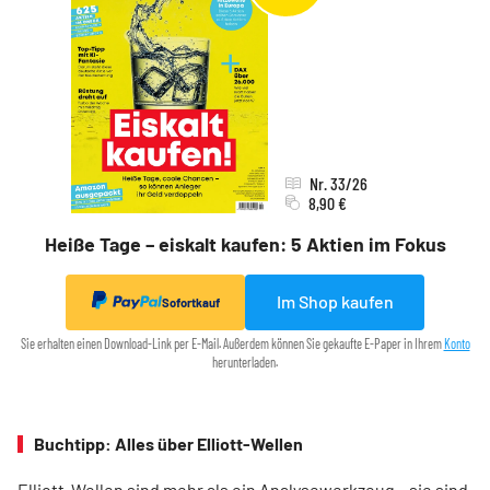
Nr. 33/26
8,90 €
Heiße Tage – eiskalt kaufen: 5 Aktien im Fokus
Im Shop kaufen
Sofortkauf
Sie erhalten einen Download-Link per E-Mail. Außerdem können Sie gekaufte E-Paper in Ihrem
Konto
herunterladen.
Buchtipp: Alles über Elliott-Wellen
Elliott-Wellen sind mehr als ein Analysewerkzeug – sie sind