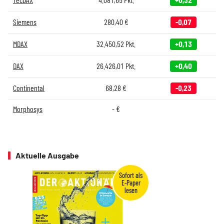
Siemens
280,40
€
-0,07
MDAX
32.450,52
Pkt.
+0,13
DAX
26.426,01
Pkt.
+0,40
Continental
68,28
€
-0,23
Morphosys
-
€
Aktuelle Ausgabe