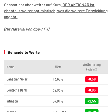
Gesamtjahr aber weiter auf Kurs.
DER AKTIONÄR ist
ebenfalls weiter optimistisch, was die weitere Entwicklung
angeht.
(Mit Material von dpa-AFX)
Behandelte Werte
Veränderung
Name
Wert
Heute in %
Canadian Solar
13,68
€
-0,58
Deutsche Bank
32,93
€
-0,03
Infineon
64,01
€
+2,55
TecDAX
4.081,65
Pkt.
+0,32