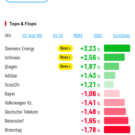
Tops & Flops
DAX
US Tech 100
US 30
MDAX
SDAX
EuroStoxx
+3,23
Siemens Energy
News
%
+2,56
Infineon
News
%
+1,87
Qiagen
News
%
+1,43
Adidas
%
+1,21
Scout24
%
-1,06
Bayer
%
-1,41
Volkswagen Vz.
%
-1,48
Deutsche Telekom
%
-1,65
Beiersdorf
%
-1,78
Brenntag
%