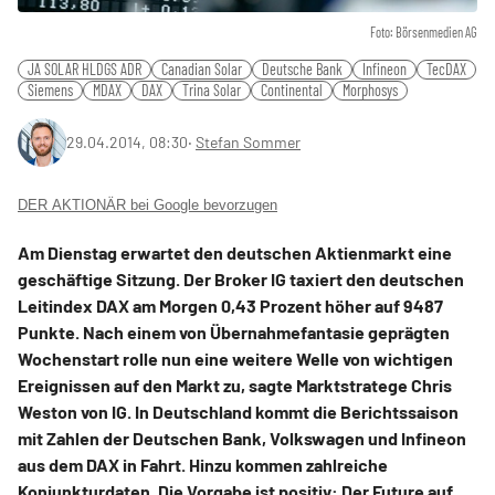
Foto: Börsenmedien AG
JA SOLAR HLDGS ADR
Canadian Solar
Deutsche Bank
Infineon
TecDAX
Siemens
MDAX
DAX
Trina Solar
Continental
Morphosys
29.04.2014, 08:30
‧
Stefan Sommer
DER AKTIONÄR bei Google bevorzugen
Am Dienstag erwartet den deutschen Aktienmarkt eine
geschäftige Sitzung. Der Broker IG taxiert den deutschen
Leitindex DAX am Morgen 0,43 Prozent höher auf 9487
Punkte. Nach einem von Übernahmefantasie geprägten
Wochenstart rolle nun eine weitere Welle von wichtigen
Ereignissen auf den Markt zu, sagte Marktstratege Chris
Weston von IG. In Deutschland kommt die Berichtssaison
mit Zahlen der Deutschen Bank, Volkswagen und Infineon
aus dem DAX in Fahrt. Hinzu kommen zahlreiche
Konjunkturdaten. Die Vorgabe ist positiv: Der Future auf