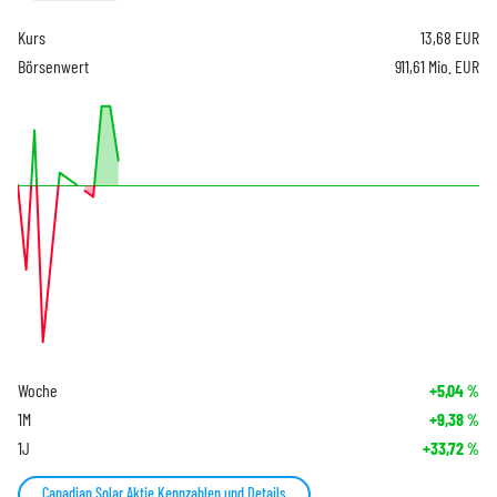
Kurs
13,68
EUR
Börsenwert
911,61 Mio. EUR
Woche
+5,04
%
1M
+9,38
%
1J
+33,72
%
Canadian Solar Aktie Kennzahlen und Details