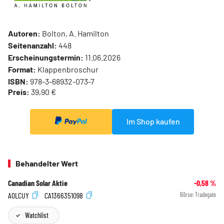
Autoren:
Bolton, A. Hamilton
Seitenanzahl:
448
Erscheinungstermin:
11.06.2026
Format:
Klappenbroschur
ISBN:
978-3-68932-073-7
Preis:
39,90 €
Im Shop kaufen
Behandelter Wert
Canadian Solar Aktie
-0,58
%
A0LCUY
CA1366351098
Börse:
Tradegate
Watchlist