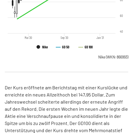
60
40
Mai '20
Sep '20
Jan '21
Nike
GD 50
GD 100
Nike
(WKN: 866993)
Der Kurs eröffnete am Berichtstag mit einer Kurslücke und
erreichte ein neues Allzeithoch bei 147,95 Dollar. Zum
Jahreswechsel scheiterte allerdings der erneute Angriff
auf den Rekord. Die ersten Wochen im neuen Jahr legte die
Aktie eine Verschnaufpause ein und konsolidierte in der
Spitze um bis zu zwölf Prozent. Der GD100 dient als
Unterstützung und der Kurs drehte vom Mehrmonatstief