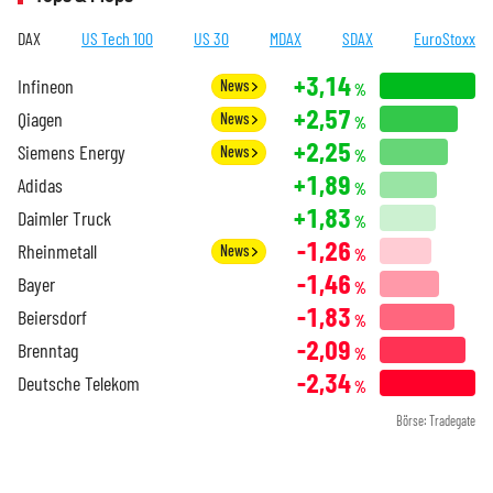
DAX
US Tech 100
US 30
MDAX
SDAX
EuroStoxx
+3,14
Infineon
News
%
+2,57
Qiagen
News
%
+2,25
Siemens Energy
News
%
+1,89
Adidas
%
+1,83
Daimler Truck
%
-1,26
Rheinmetall
News
%
-1,46
Bayer
%
-1,83
Beiersdorf
%
-2,09
Brenntag
%
-2,34
Deutsche Telekom
%
Börse: Tradegate