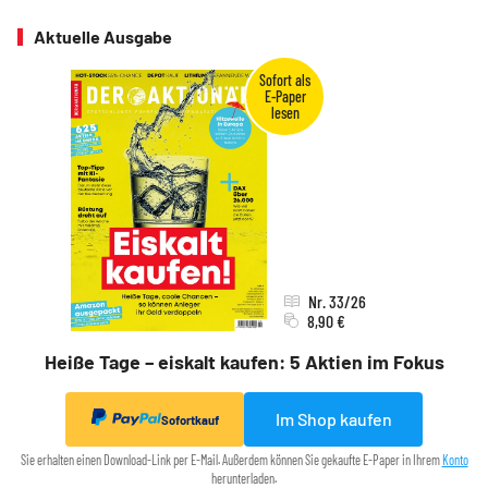
Aktuelle Ausgabe
Nr. 33/26
8,90 €
Heiße Tage – eiskalt kaufen: 5 Aktien im Fokus
Im Shop kaufen
Sofortkauf
Sie erhalten einen Download-Link per E-Mail. Außerdem können Sie gekaufte E-Paper in Ihrem
Konto
herunterladen.