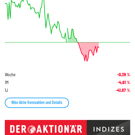
Woche
-0,39
%
1M
-4,61
%
1J
-41,87
%
Nike Aktie Kennzahlen und Details