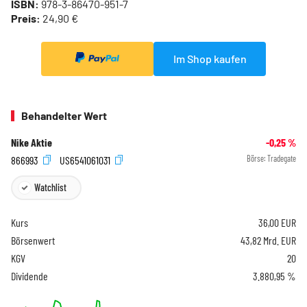
ISBN:
978-3-86470-951-7
Preis:
24,90 €
Im Shop kaufen
Behandelter Wert
Nike Aktie
-0,25
%
866993
US6541061031
Börse:
Tradegate
Watchlist
Kurs
36,00
EUR
Börsenwert
43,82 Mrd. EUR
KGV
20
Dividende
3.880,95 %