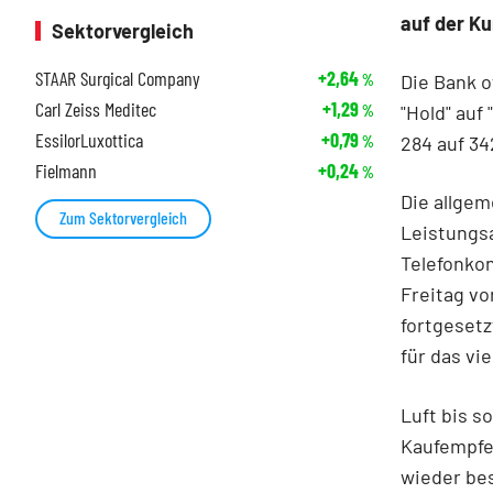
auf der Ku
Sektorvergleich
STAAR Surgical Company
+2,64
Die Bank o
%
Carl Zeiss Meditec
+1,29
"Hold" auf
%
EssilorLuxottica
+0,79
284 auf 34
%
Fielmann
+0,24
%
Die allgem
Zum Sektorvergleich
Leistungs
Telefonkon
Freitag vo
fortgesetz
für das vi
Luft bis s
Kaufempfeh
wieder bes