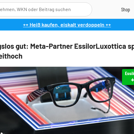
++ Heiß kaufen, eiskalt verdoppeln ++
slos gut: Meta-Partner EssilorLuxottica s
zeithoch
Essil
+