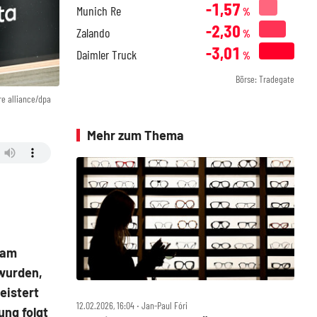
-1,57
Munich Re
%
-2,30
Zalando
%
-3,01
Daimler Truck
%
Börse: Tradegate
re alliance/dpa
Mehr zum Thema
 am
 wurden,
eistert
12.02.2026, 16:04 ‧ Jan-Paul Fóri
ung folgt