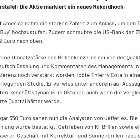
rstafel: Die Aktie markiert ein neues Rekordhoch.
f America nahm die starken Zahlen zum Anlass, um den T
 "Buy" hochzustufen. Zudem schraubte die US-Bank den Z
2 Euro nach oben.
eine Umsatzstärke des Brillenkonzerns sei von der Quali
aufschlüsselung und Kommentaren des Managements in
ferenz noch verstärkt worden, lobte Thierry Cota in ein
rliegenden Studie. Er verwies unter anderem auf Aussa
ten Geschäftsdynamik im Oktober, auch wenn die Vergle
erte Quartal härter werde.
ogar 350 Euro sehen nun die Analysten von Jefferies. Die
lung wurde bestätigt. Getrieben von KI-Brillen sowie 
seren Geschäft mit Korrektur- und Sonnenbrillen habe 