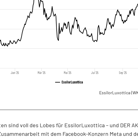
Jan '25
Mär '25
Mai '25
Jul '25
Sep '25
EssilorLuxottica
EssilorLuxottica
(WK
ten sind voll des Lobes für EssilorLuxottica – und DER 
 Zusammenarbeit mit dem Facebook-Konzern Meta und d