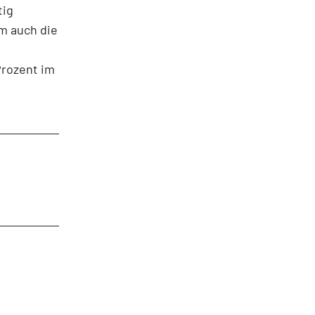
tig
m auch die
Prozent im