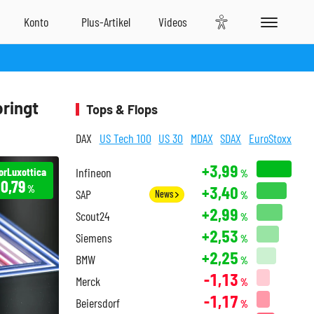
pringt
Tops & Flops
DAX
US Tech 100
US 30
MDAX
SDAX
EuroStoxx
+3,99
orLuxottica
Infineon
%
0,79
+3,40
%
SAP
News
%
+2,99
Scout24
%
+2,53
Siemens
%
+2,25
BMW
%
-1,13
Merck
%
-1,17
Beiersdorf
%