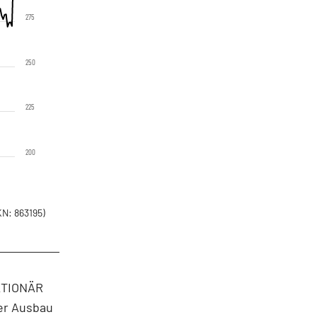
275
250
225
200
N: 863195)
AKTIONÄR
er Ausbau