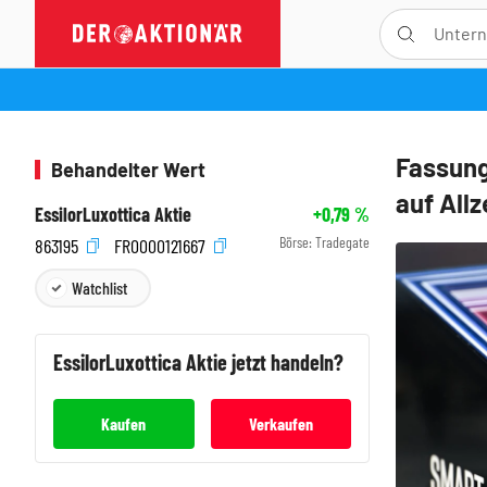
Fassung
Behandelter Wert
auf All
EssilorLuxottica Aktie
+0,79
%
Börse:
Tradegate
863195
FR0000121667
Watchlist
EssilorLuxottica
Aktie jetzt handeln?
Kaufen
Verkaufen