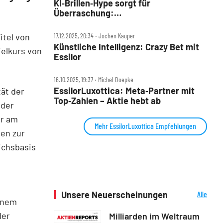
KI‑Brillen‑Hype sorgt für
Überraschung:
AKTIONÄR‑Empfehlung gibt Gas
itel von
17.12.2025, 20:34 ‧ Jochen Kauper
Künstliche Intelligenz: Crazy Bet mit
ielkurs von
Essilor
16.10.2025, 19:37 ‧ Michel Doepke
EssilorLuxottica: Meta‑Partner mit
tät der
Top‑Zahlen – Aktie hebt ab
 der
er am
Mehr EssilorLuxottica Empfehlungen
gen zur
ichsbasis
Unsere Neuerscheinungen
Alle
einem
Neuerscheinungen
der
Milliarden im Weltraum