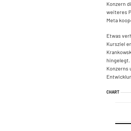
Konzern di
weiteres P
Meta koope
Etwas verh
Kursziel e
Krankowski
hingelegt.
Konzerns u
Entwicklun