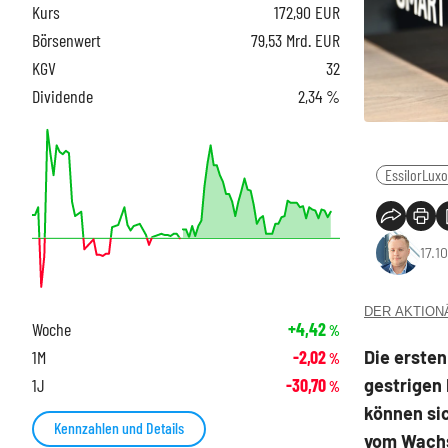
Kurs
172,90
EUR
Börsenwert
79,53 Mrd. EUR
KGV
32
Dividende
2,34 %
EssilorLuxo
17.1
DER AKTIONÄR
Woche
+4,42
%
Die ersten
1M
-2,02
%
gestrigen 
1J
-30,70
%
können sic
Kennzahlen und Details
vom Wachst