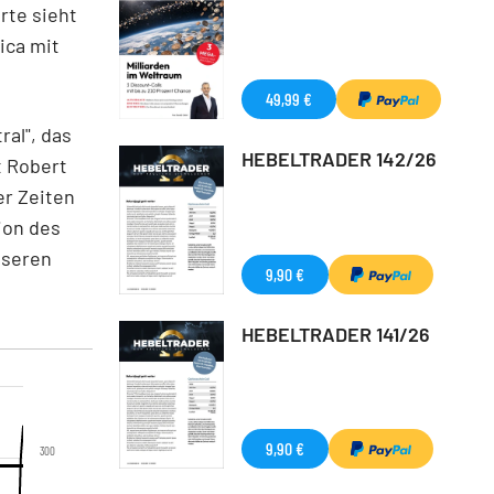
rte sieht
ica mit
49,99 €
ral", das
HEBELTRADER 142/26
t Robert
er Zeiten
ion des
sseren
9,90 €
HEBELTRADER 141/26
9,90 €
300