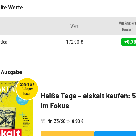
lte Werte
Veränder
Wert
Heute in
tica
172,90
€
+0,7
e Ausgabe
Heiße Tage – eiskalt kaufen: 
im Fokus
Nr. 33/26
8,90 €