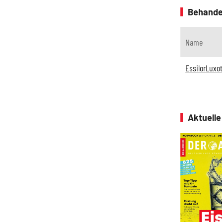
Behande
Name
EssilorLuxot
Aktuell