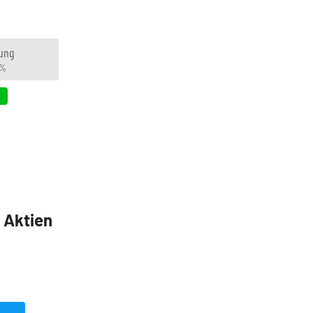
ung
 %
9
5 Aktien