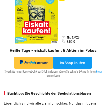
Nr. 33/26
8,90 €
Heiße Tage – eiskalt kaufen: 5 Aktien im Fokus
Im Shop kaufen
Sofortkauf
Sie erhalten einen Download-Link per E-Mail. Außerdem können Sie gekaufte E-Paper in Ihrem
Konto
herunterladen.
Buchtipp: Die Geschichte der Spekulationsblasen
Eigentlich sind wir alle ziemlich schlau. Nur das mit dem