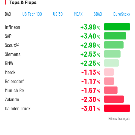
Tops & Flops
DAX
US Tech 100
US 30
MDAX
SDAX
EuroStoxx
+3,99
Infineon
%
+3,40
SAP
%
+2,99
Scout24
%
+2,53
Siemens
%
+2,25
BMW
%
-1,13
Merck
%
-1,17
Beiersdorf
%
-1,57
Munich Re
%
-2,30
Zalando
%
-3,01
Daimler Truck
%
Börse: Tradegate