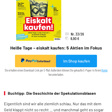
Nr. 33/26
8,90 €
Heiße Tage – eiskalt kaufen: 5 Aktien im Fokus
Im Shop kaufen
Sofortkauf
Sie erhalten einen Download-Link per E-Mail. Außerdem können Sie gekaufte E-Paper in Ihrem
Konto
herunterladen.
Buchtipp: Die Geschichte der Spekulationsblasen
Eigentlich sind wir alle ziemlich schlau. Nur das mit dem
Geld klappt nicht so recht … und manchmal geht es sogar