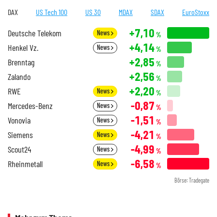
DAX
US Tech 100
US 30
MDAX
SDAX
EuroStoxx
+7,10
Deutsche Telekom
News
%
+4,14
Henkel Vz.
News
%
+2,85
Brenntag
%
+2,56
Zalando
%
+2,20
RWE
News
%
-0,87
Mercedes-Benz
News
%
-1,51
Vonovia
News
%
-4,21
Siemens
News
%
-4,99
Scout24
News
%
-6,58
Rheinmetall
News
%
Börse: Tradegate