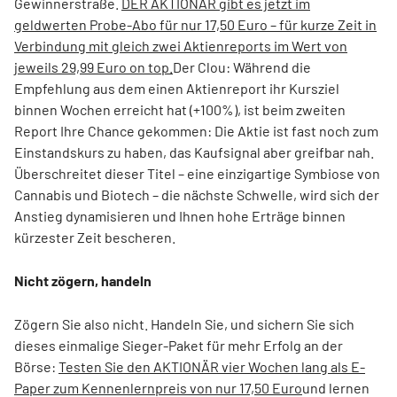
Gewinnerstraße.
DER AKTIONÄR gibt es jetzt im
geldwerten Probe-Abo für nur 17,50 Euro – für kurze Zeit in
Verbindung mit gleich zwei Aktienreports im Wert von
jeweils 29,99 Euro on top.
Der Clou: Während die
Empfehlung aus dem einen Aktienreport ihr Kursziel
binnen Wochen erreicht hat (+100%), ist beim zweiten
Report Ihre Chance gekommen: Die Aktie ist fast noch zum
Einstandskurs zu haben, das Kaufsignal aber greifbar nah.
Überschreitet dieser Titel – eine einzigartige Symbiose von
Cannabis und Biotech – die nächste Schwelle, wird sich der
Anstieg dynamisieren und Ihnen hohe Erträge binnen
kürzester Zeit bescheren.
Nicht zögern, handeln
Zögern Sie also nicht. Handeln Sie, und sichern Sie sich
dieses einmalige Sieger-Paket für mehr Erfolg an der
Börse:
Testen Sie den AKTIONÄR vier Wochen lang als E-
Paper zum Kennenlernpreis von nur 17,50 Euro
und lernen