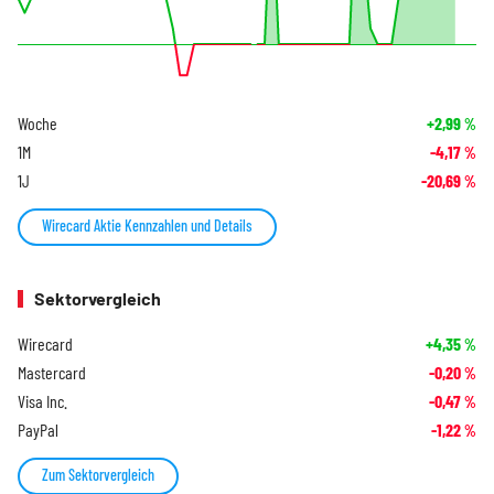
Woche
+2,99
%
1M
-4,17
%
1J
-20,69
%
Wirecard Aktie Kennzahlen und Details
Sektorvergleich
Wirecard
+4,35
%
Mastercard
-0,20
%
Visa Inc.
-0,47
%
PayPal
-1,22
%
Zum Sektorvergleich