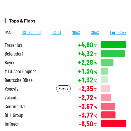
Tops & Flops
DAX
US Tech 100
US 30
MDAX
SDAX
EuroStoxx
+4,60
Fresenius
%
+4,32
Beiersdorf
%
+2,28
Bayer
%
+1,34
MTU Aero Engines
%
+1,32
Deutsche Börse
%
-2,35
Vonovia
News
%
-2,72
Zalando
%
-3,67
Continental
%
-3,77
DHL Group
%
-6,50
Infineon
%