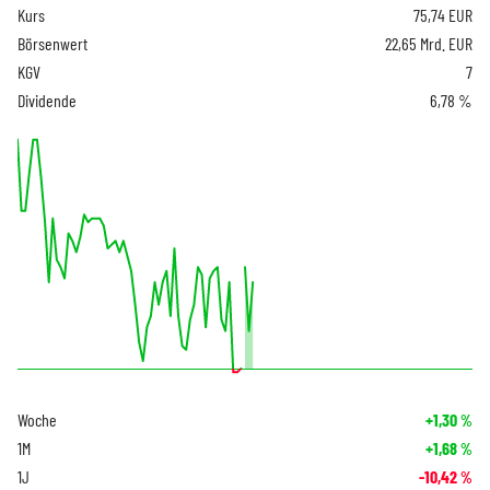
Kurs
75,74
EUR
Börsenwert
22,65 Mrd. EUR
KGV
7
Dividende
6,78 %
Woche
+1,30
%
1M
+1,68
%
1J
-10,42
%