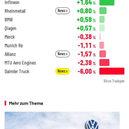
+1,64
Infineon
%
+0,80
Rheinmetall
News
%
+0,58
BMW
%
+0,57
Qiagen
%
-0,38
Merck
%
-1,11
Munich Re
%
-1,57
Allianz
News
%
-2,39
MTU Aero Engines
%
-6,00
Daimler Truck
News
%
Börse: Tradegate
Mehr zum Thema