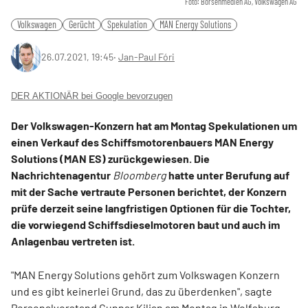
Foto: Börsenmedien AG, Volkswagen AG
Volkswagen
Gerücht
Spekulation
MAN Energy Solutions
26.07.2021, 19:45
‧
Jan-Paul Fóri
DER AKTIONÄR bei Google bevorzugen
Der Volkswagen-Konzern hat am Montag Spekulationen um
einen Verkauf des Schiffsmotorenbauers MAN Energy
Solutions (MAN ES) zurückgewiesen. Die
Nachrichtenagentur
Bloomberg
hatte unter Berufung auf
mit der Sache vertraute Personen berichtet, der Konzern
prüfe derzeit seine langfristigen Optionen für die Tochter,
die vorwiegend Schiffsdieselmotoren baut und auch im
Anlagenbau vertreten ist.
"MAN Energy Solutions gehört zum Volkswagen Konzern
und es gibt keinerlei Grund, das zu überdenken", sagte
Personalvorstand Gunnar Kilian am Montag in Wolfsburg