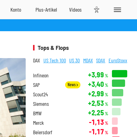
Tops & Flops
DAX
US Tech 100
US 30
MDAX
SDAX
EuroStoxx
+3,99
Infineon
%
+3,40
SAP
News
%
+2,99
Scout24
%
+2,53
Siemens
%
+2,25
BMW
%
-1,13
Merck
%
-1,17
Beiersdorf
%