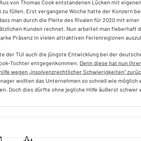
 Aus von Thomas Cook entstandenen Lücken mit eigene
 zu füllen. Erst vergangene Woche hatte der Konzern b
ass man durch die Pleite des Rivalen für 2020 mit einer
sätzlichen Kunden rechnet. Nun arbeitet man fieberhaft d
arke Präsenz in vielen attraktiven Ferienregionen ausz
te der TUI auch die jüngste Entwicklung bei der deutsch
ook-Tochter entgegenkommen.
Denn diese hat nun ihre
hilfe wegen „insolvenzrechtlicher Schwierigkeiten“ zur
nager wollten das Unternehmen so schnell wie möglich 
en. Doch dies dürfte ohne jegliche Hilfe äußerst schwe