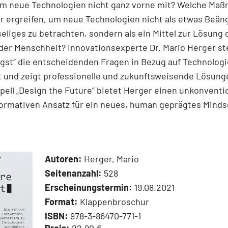
um neue Technologien nicht ganz vorne mit? Welche Ma
r ergreifen, um neue Technologien nicht als etwas Beän
eliges zu betrachten, sondern als ein Mittel zur Lösung
er Menschheit? Innovationsexperte Dr. Mario Herger stel
gst“ die entscheidenden Fragen in Bezug auf Technolog
t und zeigt professionelle und zukunftsweisende Lösunge
ell „Design the Future“ bietet Herger einen unkonventi
ormativen Ansatz für ein neues, human geprägtes Minds
Autoren:
Herger, Mario
Seitenanzahl:
528
Erscheinungstermin:
19.08.2021
Format:
Klappenbroschur
ISBN:
978-3-86470-771-1