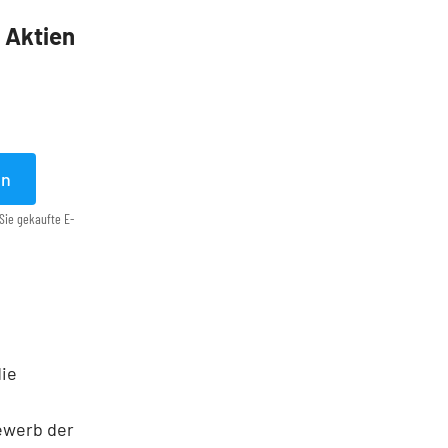
5 Aktien
en
Sie gekaufte E-
die
ewerb der