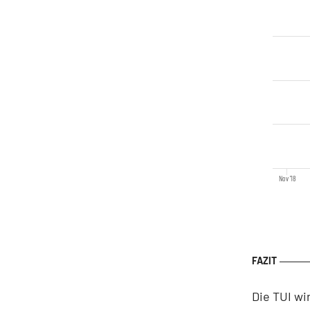
Nov '18
Die TUI w