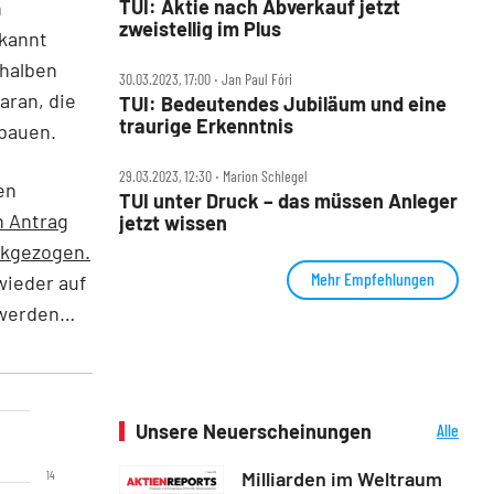
TUI: Aktie nach Abverkauf jetzt
n
zweistellig im Plus
ekannt
 halben
30.03.2023, 17:00 ‧ Jan Paul Fóri
aran, die
TUI: Bedeutendes Jubiläum und eine
traurige Erkenntnis
ubauen.
29.03.2023, 12:30 ‧ Marion Schlegel
en
TUI unter Druck – das müssen Anleger
n Antrag
jetzt wissen
ückgezogen.
Mehr Empfehlungen
wieder auf
r werden…
Unsere Neuerscheinungen
Alle
Neuerscheinungen
Milliarden im Weltraum
14