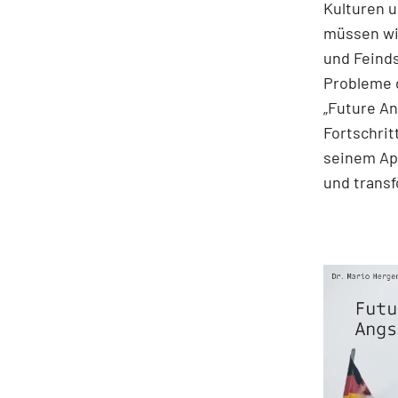
Kulturen 
müssen wi
und Feinds
Probleme d
„Future An
Fortschrit
seinem App
und transf