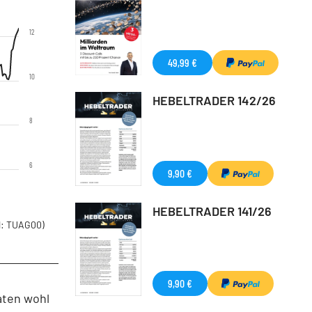
12
49,99 €
10
HEBELTRADER 142/26
8
6
9,90 €
HEBELTRADER 141/26
: TUAG00)
9,90 €
aten wohl