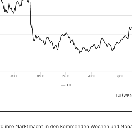
Jan '19
Mär '19
Mai '19
Jul '19
Sep '19
TUI
TUI
(WKN
ird ihre Marktmacht in den kommenden Wochen und Mon