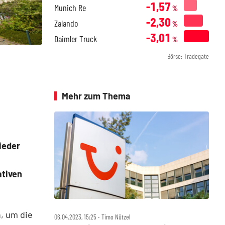
-1,57
Munich Re
%
-2,30
Zalando
%
-3,01
Daimler Truck
%
Börse: Tradegate
Mehr zum Thema
ieder
ativen
, um die
06.04.2023, 15:25 ‧ Timo Nützel