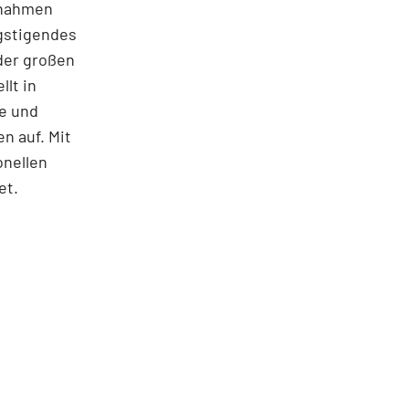
ßnahmen
gstigendes
 der großen
lt in
ie und
n auf. Mit
onellen
et.