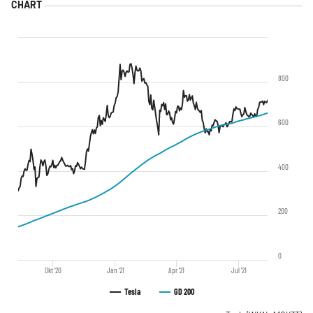
800
600
400
200
0
Okt '20
Jan '21
Apr '21
Jul '21
Tesla
GD 200