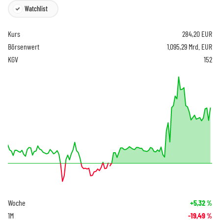
Watchlist
Kurs
284,20
EUR
Börsenwert
1.095,29 Mrd. EUR
KGV
152
Woche
+5,32
%
1M
-19,49
%