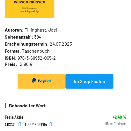
Autoren:
Tillinghast, Joel
Seitenanzahl:
384
Erscheinungstermin:
24.07.2025
Format:
Taschenbuch
ISBN:
978-3-68932-065-2
Preis:
12,90 €
Im Shop kaufen
Behandelter Wert
Tesla Aktie
+2,49
%
A1CX3T
US88160R1014
Börse:
Tradegate