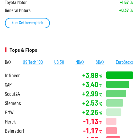
Toyota Motor
+1,57
%
General Motors
+0,37
%
Zum Sektorvergleich
Tops & Flops
DAX
US Tech 100
US 30
MDAX
SDAX
EuroStoxx
+3,99
Infineon
%
+3,40
SAP
%
+2,99
Scout24
%
+2,53
Siemens
%
+2,25
BMW
%
-1,13
Merck
%
-1,17
Beiersdorf
%