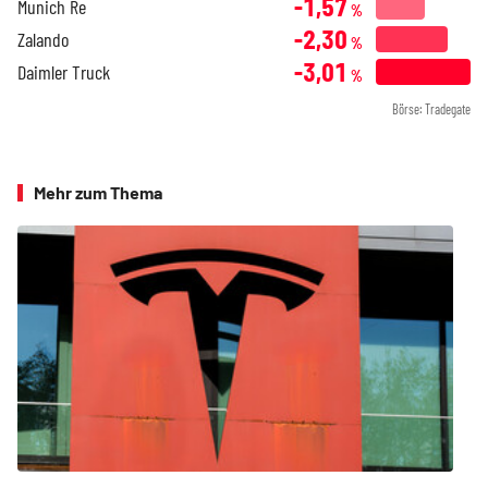
-1,57
Munich Re
%
-2,30
Zalando
%
-3,01
Daimler Truck
%
Börse: Tradegate
Mehr zum Thema