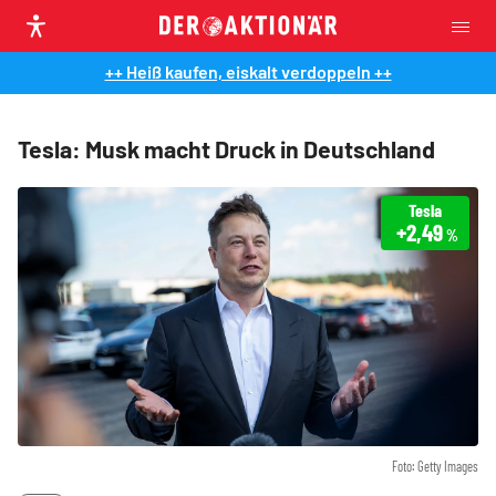
++ Heiß kaufen, eiskalt verdoppeln ++
Tesla: Musk macht Druck in Deutschland
Tesla
+2,49
%
Foto: Getty Images