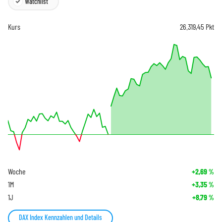
Watchlist
Kurs
26.319,45
Pkt
Woche
+2,69
%
1M
+3,35
%
1J
+8,79
%
DAX Index Kennzahlen und Details