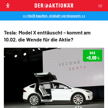
++ Heiß kaufen, eiskalt verdoppeln ++
Tesla: Model X enttäuscht – kommt am
10.02. die Wende für die Aktie?
DAX
+0,69
%