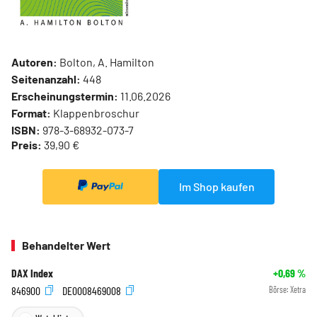
Autoren:
Bolton, A. Hamilton
Seitenanzahl:
448
Erscheinungstermin:
11.06.2026
Format:
Klappenbroschur
ISBN:
978-3-68932-073-7
Preis:
39,90 €
Im Shop kaufen
Behandelter Wert
DAX Index
+0,69
%
846900
DE0008469008
Börse:
Xetra