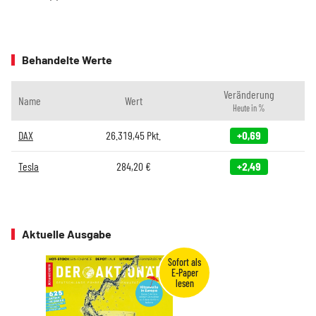
Behandelte Werte
Veränderung
Name
Wert
Heute in %
DAX
26.319,45
Pkt.
+0,69
Tesla
284,20
€
+2,49
Aktuelle Ausgabe