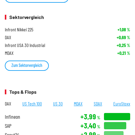
Sektorvergleich
Infront Nikkei 225
+1,08
%
DAX
+0,69
%
Infront USA 30 Industrial
+0,25
%
MDAX
+0,21
%
Zum Sektorvergleich
Tops & Flops
DAX
US Tech 100
US 30
MDAX
SDAX
EuroStoxx
+3,99
Infineon
%
+3,40
SAP
%
+2,99
Scout24