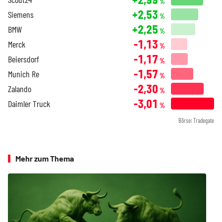
%
+2,53
Siemens
%
+2,25
BMW
%
-1,13
Merck
%
-1,17
Beiersdorf
%
-1,57
Munich Re
%
-2,30
Zalando
%
-3,01
Daimler Truck
%
Börse: Tradegate
Mehr zum Thema