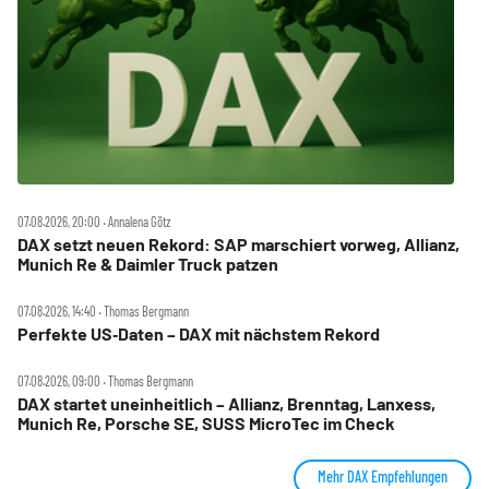
07.08.2026, 20:00 ‧ Annalena Götz
DAX setzt neuen Rekord: SAP marschiert vorweg, Allianz,
Munich Re & Daimler Truck patzen
07.08.2026, 14:40 ‧ Thomas Bergmann
Perfekte US‑Daten – DAX mit nächstem Rekord
07.08.2026, 09:00 ‧ Thomas Bergmann
DAX startet uneinheitlich – Allianz, Brenntag, Lanxess,
Munich Re, Porsche SE, SUSS MicroTec im Check
Mehr DAX Empfehlungen