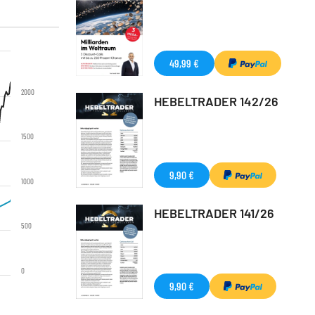
49,99 €
2000
HEBELTRADER 142/26
1500
9,90 €
1000
HEBELTRADER 141/26
500
0
9,90 €