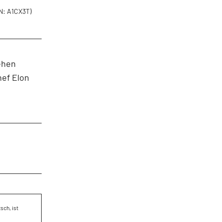
N: A1CX3T)
ehen
hef Elon
sch, ist