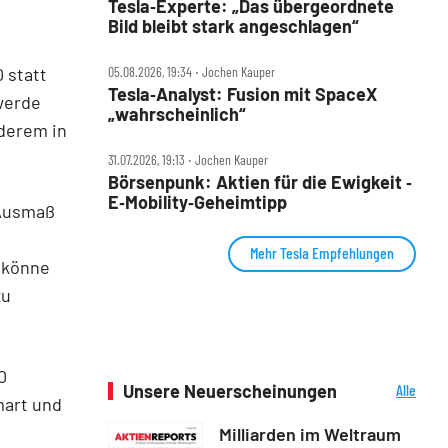
Tesla‑Experte: „Das übergeordnete
Bild bleibt stark angeschlagen“
 statt
05.08.2026, 19:34 ‧ Jochen Kauper
Tesla‑Analyst: Fusion mit SpaceX
 werde
„wahrscheinlich“
derem in
31.07.2026, 19:13 ‧ Jochen Kauper
Börsenpunk: Aktien für die Ewigkeit ‑
E‑Mobility‑Geheimtipp
 Ausmaß
Mehr Tesla Empfehlungen
 könne
zu
0
Unsere Neuerscheinungen
Alle
mart und
Neuerscheinungen
Milliarden im Weltraum