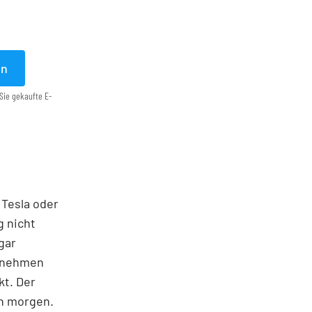
en
Sie gekaufte E-
 Tesla oder
g nicht
gar
ernehmen
kt. Der
on morgen.