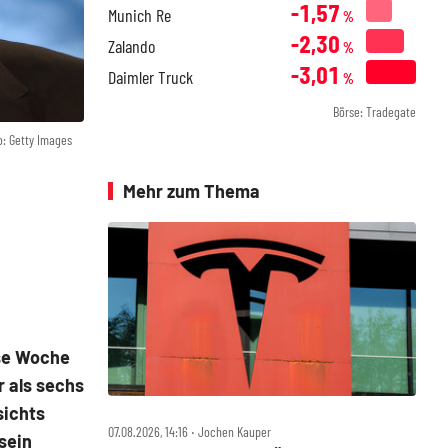
-1,57
Munich Re
%
-2,30
Zalando
%
-3,01
Daimler Truck
%
Börse: Tradegate
o: Getty Images
Mehr zum Thema
ese Woche
r als sechs
sichts
07.08.2026, 14:16 ‧ Jochen Kauper
sein