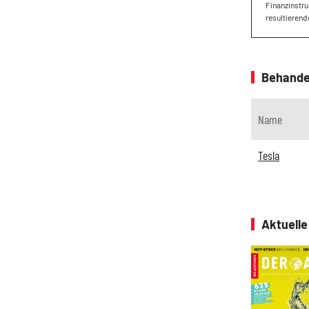
Finanzinstru
resultierend
Behande
Name
Tesla
Aktuell