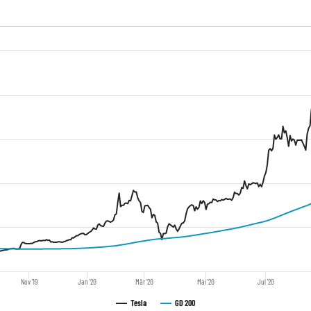
Nov '19
Jan '20
Mär '20
Mai '20
Jul '20
Tesla
GD 200