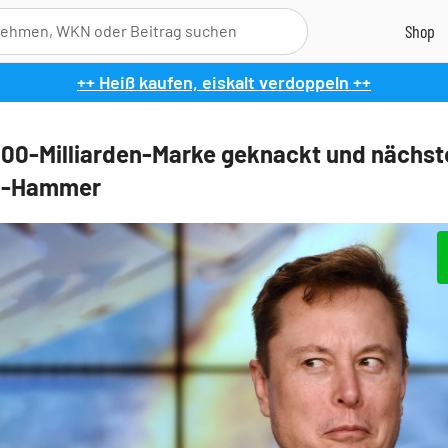
++ Heiß kaufen, eiskalt verdoppeln ++
400-Milliarden-Marke geknackt und nächst
el-Hammer