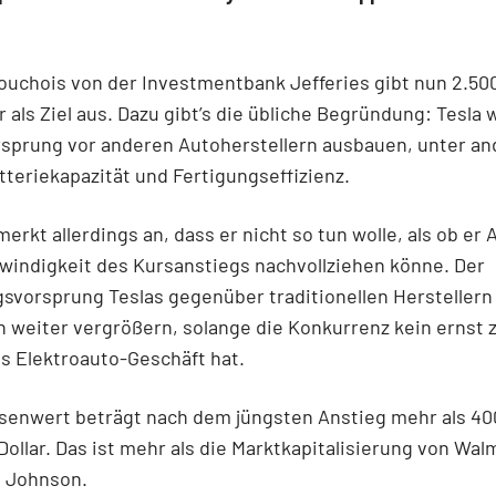
ouchois von der Investmentbank Jefferies gibt nun 2.500
ar als Ziel aus. Dazu gibt’s die übliche Begründung: Tesla
rsprung vor anderen Autoherstellern ausbauen, unter an
teriekapazität und Fertigungseffizienz.
erkt allerdings an, dass er nicht so tun wolle, als ob er
windigkeit des Kursanstiegs nachvollziehen könne. Der
svorsprung Teslas gegenüber traditionellen Herstellern
h weiter vergrößern, solange die Konkurrenz kein ernst 
 Elektroauto-Geschäft hat.
rsenwert beträgt nach dem jüngsten Anstieg mehr als 40
 Dollar. Das ist mehr als die Marktkapitalisierung von Wal
 Johnson.