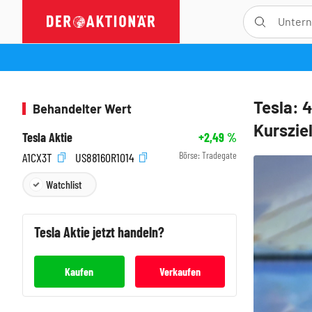
Tesla: 
Behandelter Wert
Kurszi
Tesla Aktie
+2,49
%
Börse:
Tradegate
A1CX3T
US88160R1014
Watchlist
Tesla
Aktie jetzt handeln?
Kaufen
Verkaufen