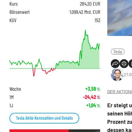
Kurs
284,20
EUR
Börsenwert
1.099,42 Mrd. EUR
KGV
153
Tesla
27.0
Woche
+3,59
%
DER AKTIONÄR
1M
-24,42
%
Er steigt 
1J
+1,04
%
seinen Höh
Tesla Aktie Kennzahlen und Details
Prozent zu
dessen kap