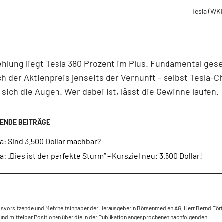
Tesla
(WK
hlung liegt Tesla 380 Prozent im Plus. Fundamental ges
h der Aktienpreis jenseits der Vernunft – selbst Tesla-C
 sich die Augen. Wer dabei ist, lässt die Gewinne laufen.
a: Sind 3.500 Dollar machbar?
a: „Dies ist der perfekte Sturm“ – Kursziel neu: 3.500 Dollar!
dsvorsitzende und Mehrheitsinhaber der Herausgeberin Börsenmedien AG, Herr Bernd Fört
und mittelbar Positionen über die in der Publikation angesprochenen nachfolgenden