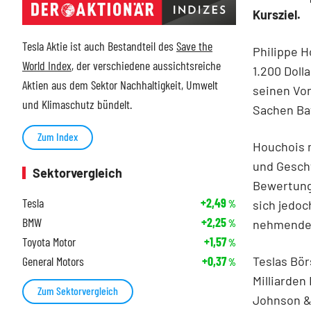
Kursziel.
Tesla Aktie ist auch Bestandteil des
Save the
Philippe H
World Index
, der verschiedene aussichtsreiche
1.200 Doll
Aktien aus dem Sektor Nachhaltigkeit, Umwelt
seinen Vo
und Klimaschutz bündelt.
Sachen Bat
Zum Index
Houchois m
und Gesch
Sektorvergleich
Bewertung
Tesla
+2,49
sich jedoc
%
BMW
+2,25
nehmendes
%
Toyota Motor
+1,57
%
Teslas Bö
General Motors
+0,37
%
Milliarden
Zum Sektorvergleich
Johnson &