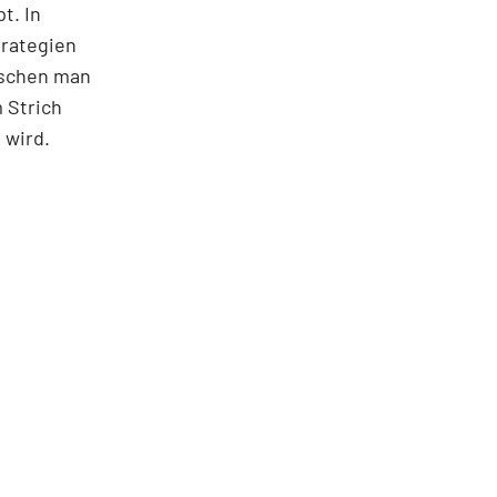
t. In
trategien
ischen man
 Strich
 wird.