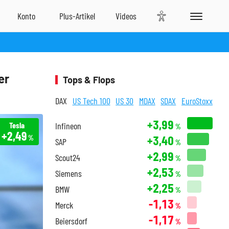
er
Tops & Flops
DAX
US Tech 100
US 30
MDAX
SDAX
EuroStoxx
+3,99
Tesla
Infineon
%
+2,49
+3,40
%
SAP
%
+2,99
Scout24
%
+2,53
Siemens
%
+2,25
BMW
%
-1,13
Merck
%
-1,17
Beiersdorf
%