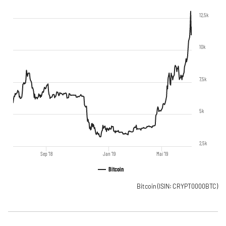
12,5k
10k
7,5k
5k
2,5k
Sep '18
Jan '19
Mai '19
Bitcoin
Bitcoin
(ISIN: CRYPT0000BTC)