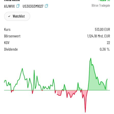
A1JWVX
US30303M1027
Börse:
Tradegate
Watchlist
Kurs
513,00
EUR
Börsenwert
1.124,18 Mrd. EUR
KGV
22
Dividende
0,36 %