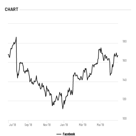
180
160
140
120
100
Jul '18
Sep '18
Nov '18
Jan '19
Mär '19
Mai '19
Facebook