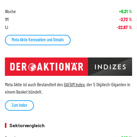
Woche
+9,21
%
1M
-2,72
%
1J
-22,67
%
Meta Aktie Kennzahlen und Details
Meta Aktie ist auch Bestandteil des
GAFAM Index
, der 5 Digitech-Giganten in
einem Basket bündelt.
Zum Index
Sektorvergleich