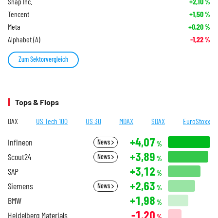
Snap Inc.
+2,10
%
Tencent
+1,50
%
Meta
+0,20
%
Alphabet (A)
-1,22
%
Zum Sektorvergleich
Tops & Flops
DAX
US Tech 100
US 30
MDAX
SDAX
EuroStoxx
+4,07
Infineon
News
%
+3,89
Scout24
News
%
+3,12
SAP
%
+2,63
Siemens
News
%
+1,98
BMW
%
-1,20
Heidelberg Materials
%