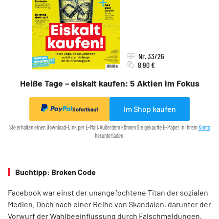
Nr. 33/26
8,90 €
Heiße Tage – eiskalt kaufen: 5 Aktien im Fokus
Im Shop kaufen
Sofortkauf
Sie erhalten einen Download-Link per E-Mail. Außerdem können Sie gekaufte E-Paper in Ihrem
Konto
herunterladen.
Buchtipp: Broken Code
Facebook war einst der unangefochtene Titan der sozialen
Medien. Doch nach einer Reihe von Skandalen, darunter der
Vorwurf der Wahlbeeinflussung durch Falschmeldungen,