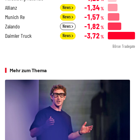
-1,34
Allianz
News
%
-1,57
Munich Re
News
%
-1,82
Zalando
News
%
-3,72
Daimler Truck
News
%
Börse: Tradegate
Mehr zum Thema