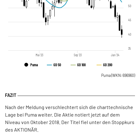
50
45
40
35
Mai '23
Sep '23
Jan '24
Puma
GD 50
GD 100
GD 200
Puma
(WKN: 696960)
Nach der Meldung verschlechtert sich die charttechnische
Lage bei Puma weiter. Die Aktie notiert jetzt auf dem
Niveau von Oktober 2018. Der Titel fiel unter den Stoppkurs
des AKTIONÄR.