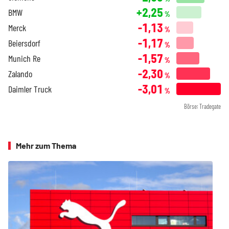
+2,25
BMW
%
-1,13
Merck
%
-1,17
Beiersdorf
%
-1,57
Munich Re
%
-2,30
Zalando
%
-3,01
Daimler Truck
%
Börse: Tradegate
Mehr zum Thema