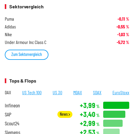
Sektorvergleich
Puma
-0,11
%
Adidas
-0,55
%
Nike
-1,03
%
Under Armour Inc Class C
-5,72
%
Zum Sektorvergleich
Tops & Flops
DAX
US Tech 100
US 30
MDAX
SDAX
EuroStoxx
+3,99
Infineon
%
+3,40
SAP
News
%
+2,99
Scout24
%
+2,53
Siemens
%