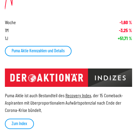
Woche
-1,60
%
1M
-3,25
%
1J
+51,71
%
Puma Aktie Kennzahlen und Details
Puma Aktie ist auch Bestandteil des
Recovery Index
, der 15 Comeback-
Aspiranten mit überproportionalem Aufwärtspotenzial nach Ende der
Corona-Krise bündelt.
Zum Index