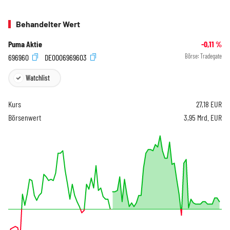
Behandelter Wert
Puma Aktie
-0,11
%
696960
DE0006969603
Börse:
Tradegate
Watchlist
Kurs
27,18
EUR
Börsenwert
3,95 Mrd. EUR