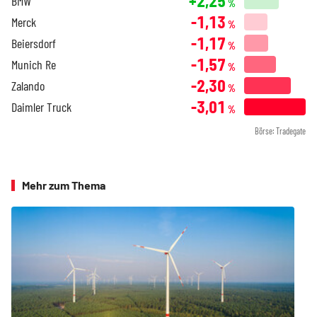
+2,25
BMW
%
-1,13
Merck
%
-1,17
Beiersdorf
%
-1,57
Munich Re
%
-2,30
Zalando
%
-3,01
Daimler Truck
%
Börse: Tradegate
Mehr zum Thema