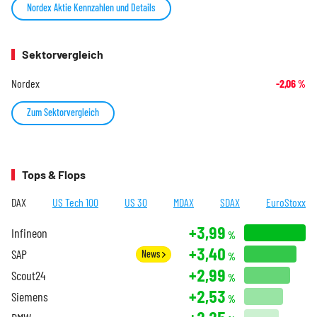
Nordex Aktie Kennzahlen und Details
Sektorvergleich
Nordex
-2,06
%
Zum Sektorvergleich
Tops & Flops
DAX
US Tech 100
US 30
MDAX
SDAX
EuroStoxx
+3,99
Infineon
%
+3,40
SAP
News
%
+2,99
Scout24
%
+2,53
Siemens
%