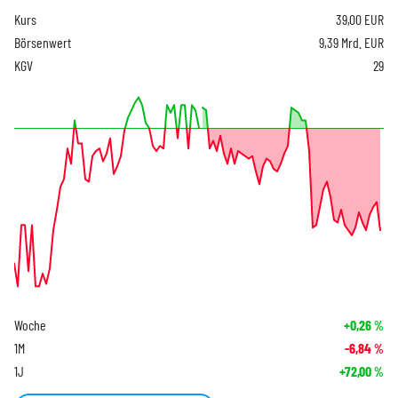
Kurs
39,00
EUR
Börsenwert
9,39 Mrd. EUR
KGV
29
Woche
+0,26
%
1M
-6,84
%
1J
+72,00
%