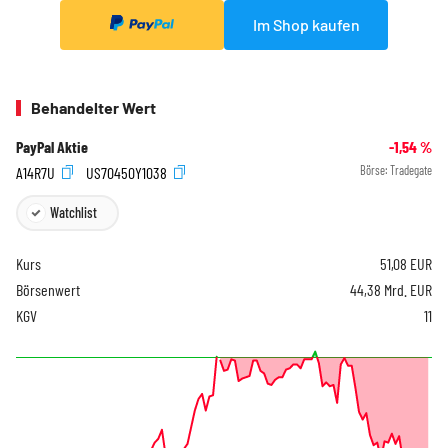
Im Shop kaufen
Behandelter Wert
PayPal Aktie
-1,54
%
A14R7U
US70450Y1038
Börse:
Tradegate
Watchlist
Kurs
51,08
EUR
Börsenwert
44,38 Mrd. EUR
KGV
11