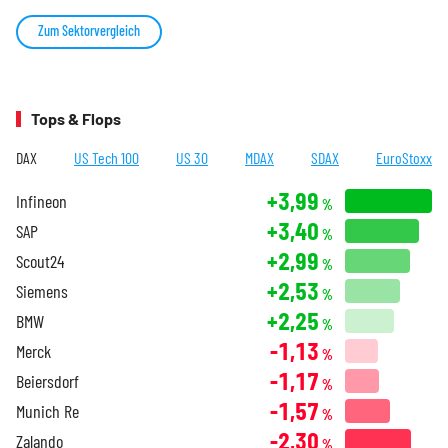
Zum Sektorvergleich
Tops & Flops
DAX
US Tech 100
US 30
MDAX
SDAX
EuroStoxx
+3,99
Infineon
%
+3,40
SAP
%
+2,99
Scout24
%
+2,53
Siemens
%
+2,25
BMW
%
-1,13
Merck
%
-1,17
Beiersdorf
%
-1,57
Munich Re
%
-2,30
Zalando
%