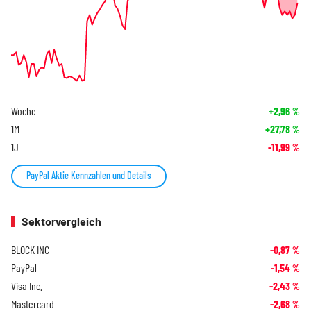
Woche
+2,96
%
1M
+27,78
%
1J
-11,99
%
PayPal Aktie Kennzahlen und Details
Sektorvergleich
BLOCK INC
-0,87
%
PayPal
-1,54
%
Visa Inc.
-2,43
%
Mastercard
-2,68
%