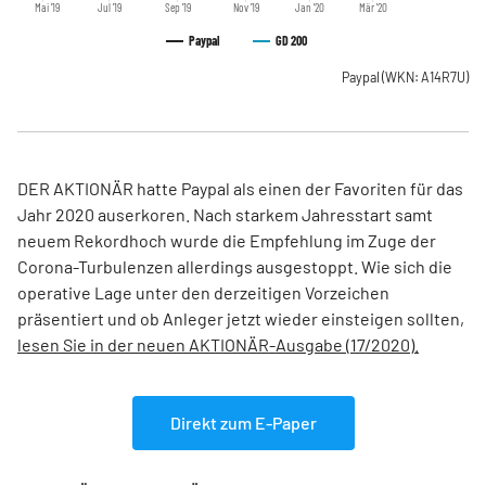
Mai '19
Jul '19
Sep '19
Nov '19
Jan '20
Mär '20
Paypal
GD 200
Paypal
(WKN: A14R7U)
DER AKTIONÄR hatte Paypal als einen der Favoriten für das
Jahr 2020 auserkoren. Nach starkem Jahresstart samt
neuem Rekordhoch wurde die Empfehlung im Zuge der
Corona-Turbulenzen allerdings ausgestoppt. Wie sich die
operative Lage unter den derzeitigen Vorzeichen
präsentiert und ob Anleger jetzt wieder einsteigen sollten,
lesen Sie in der neuen AKTIONÄR-Ausgabe (17/2020).
Direkt zum E-Paper