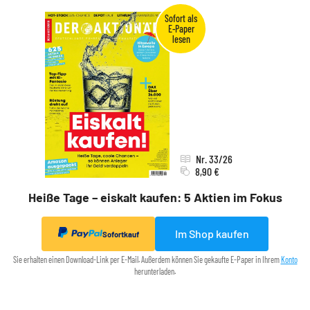
Nr. 33/26
8,90 €
Heiße Tage – eiskalt kaufen: 5 Aktien im Fokus
Im Shop kaufen
Sofortkauf
Sie erhalten einen Download-Link per E-Mail. Außerdem können Sie gekaufte E-Paper in Ihrem
Konto
herunterladen.