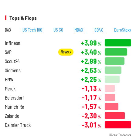
Tops & Flops
DAX
US Tech 100
US 30
MDAX
SDAX
EuroStoxx
+3,99
Infineon
%
+3,40
SAP
News
%
+2,99
Scout24
%
+2,53
Siemens
%
+2,25
BMW
%
-1,13
Merck
%
-1,17
Beiersdorf
%
-1,57
Munich Re
%
-2,30
Zalando
%
-3,01
Daimler Truck
%
Börse: Tradegate