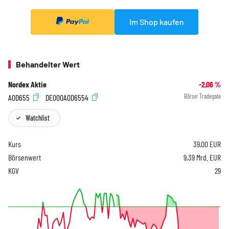
Im Shop kaufen
Behandelter Wert
Nordex Aktie
-2,06
%
A0D655
DE000A0D6554
Börse:
Tradegate
Watchlist
Kurs
39,00
EUR
Börsenwert
9,39 Mrd. EUR
KGV
29