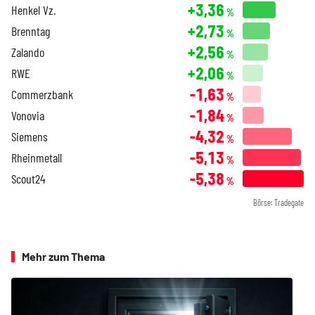
+3,36
Henkel Vz.
%
+2,73
Brenntag
%
+2,56
Zalando
%
+2,06
RWE
%
-1,63
Commerzbank
%
-1,84
Vonovia
%
-4,32
Siemens
%
-5,13
Rheinmetall
%
-5,38
Scout24
%
Börse: Tradegate
Mehr zum Thema