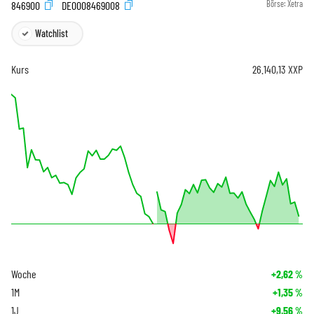
846900
DE0008469008
Börse:
Xetra
Watchlist
Kurs
26.140,13
XXP
Woche
+2,62
%
1M
+1,35
%
1J
+9,56
%