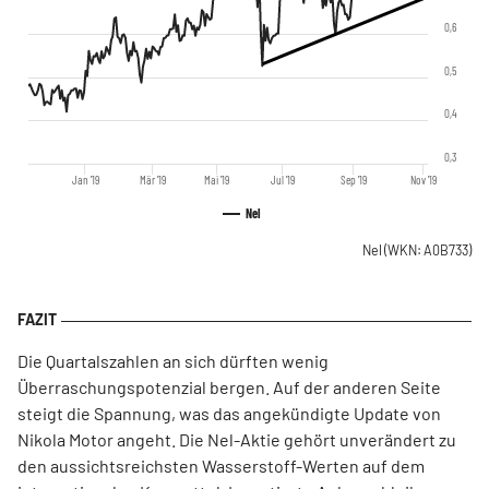
0,6
0,5
0,4
0,3
Jan '19
Mär '19
Mai '19
Jul '19
Sep '19
Nov '19
Nel
Nel
(WKN: A0B733)
Die Quartalszahlen an sich dürften wenig
Überraschungspotenzial bergen. Auf der anderen Seite
steigt die Spannung, was das angekündigte Update von
Nikola Motor angeht. Die Nel-Aktie gehört unverändert zu
den aussichtsreichsten Wasserstoff-Werten auf dem