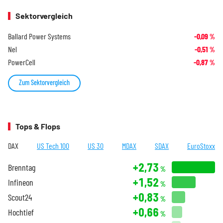
Sektorvergleich
Ballard Power Systems
-0,09
%
Nel
-0,51
%
PowerCell
-0,87
%
Zum Sektorvergleich
Tops & Flops
DAX
US Tech 100
US 30
MDAX
SDAX
EuroStoxx
+2,73
Brenntag
%
+1,52
Infineon
%
+0,83
Scout24
%
+0,66
Hochtief
%