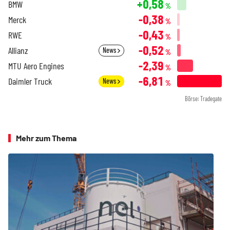
+0,58
BMW
%
-0,38
Merck
%
-0,43
RWE
%
-0,52
Allianz
News
%
-2,39
MTU Aero Engines
%
-6,81
Daimler Truck
News
%
Börse: Tradegate
Mehr zum Thema