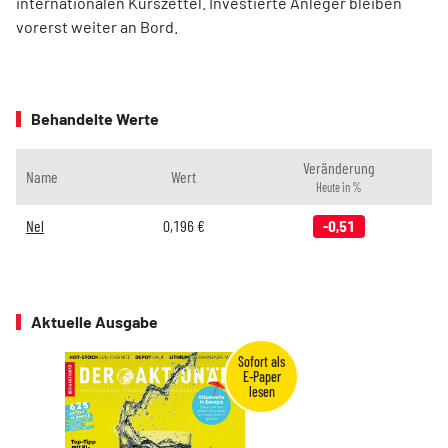
internationalen Kurszettel. Investierte Anleger bleiben
vorerst weiter an Bord.
Behandelte Werte
Veränderung
Name
Wert
Heute in %
Nel
0,196
€
-0,51
Aktuelle Ausgabe