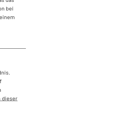
on bei
 einem
dnis.
f
n
 dieser