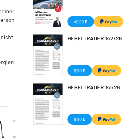
seiner
Person
49,99 €
 nicht
HEBELTRADER 142/26
ergien
9,90 €
HEBELTRADER 141/26
9,90 €
22
20