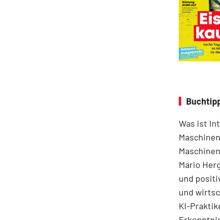
Buchtipp
Was ist In
Maschinen
Maschinen 
Mario Herg
und positi
und wirts
KI-Praktik
Erkenntni