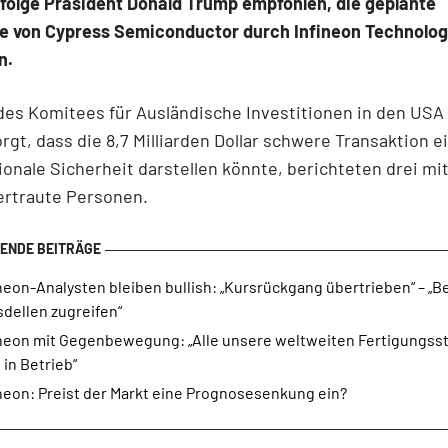
folge Präsident Donald Trump empfohlen, die geplante
 von Cypress Semiconductor durch Infineon Technolog
n.
des Komitees für Ausländische Investitionen in den USA
rgt, dass die 8,7 Milliarden Dollar schwere Transaktion e
tionale Sicherheit darstellen könnte, berichteten drei m
ertraute Personen.
neon-Analysten bleiben bullish: „Kursrückgang übertrieben“ – „Be
dellen zugreifen“
ineon mit Gegenbewegung: „Alle unsere weltweiten Fertigungss
 in Betrieb“
neon: Preist der Markt eine Prognosesenkung ein?