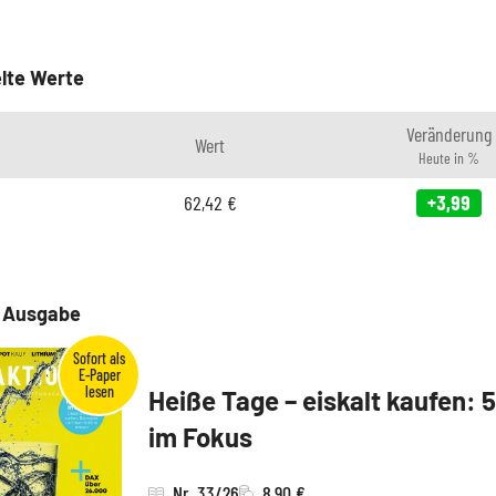
lte Werte
Veränderung
Wert
Heute in %
62,42
€
+3,99
e Ausgabe
Heiße Tage – eiskalt kaufen: 
im Fokus
Nr. 33/26
8,90 €