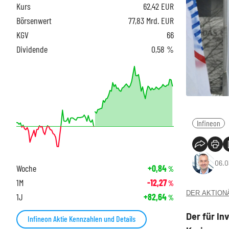
Kurs
62,42
EUR
Börsenwert
77,83 Mrd. EUR
KGV
66
Dividende
0,58 %
Infineon
06.0
Woche
+0,84
%
1M
-12,27
%
DER AKTIONÄR
1J
+82,64
%
Der für In
Infineon Aktie Kennzahlen und Details