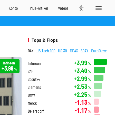
Tops & Flops
DAX
US Tech 100
US 30
MDAX
SDAX
EuroStoxx
+3,99
Infineon
Infineon
%
+3,99
+3,40
%
SAP
%
+2,99
Scout24
%
+2,53
Siemens
%
+2,25
BMW
%
-1,13
Merck
%
-1,17
Beiersdorf
%