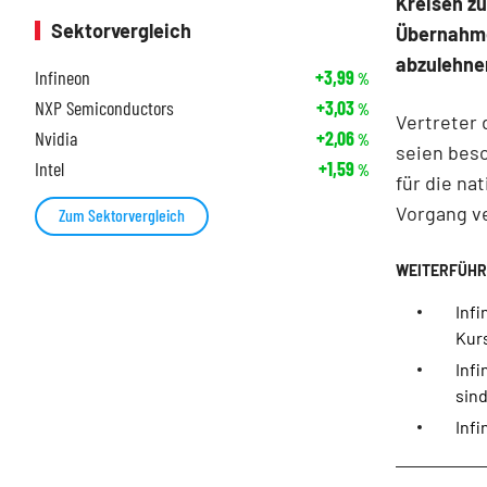
Kreisen zu
Sektorvergleich
Übernahme
abzulehne
Infineon
+3,99
%
NXP Semiconductors
+3,03
%
Vertreter 
Nvidia
+2,06
%
seien beso
Intel
+1,59
%
für die na
Vorgang v
Zum Sektorvergleich
Infi
Kurs
Inf
sind
Infi