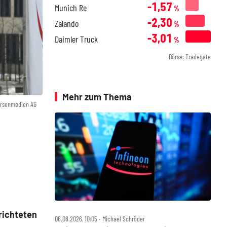
-1,57
Munich Re
%
-2,30
Zalando
%
-3,01
Daimler Truck
%
Börse: Tradegate
Mehr zum Thema
örsenmedien AG
richteten
06.08.2026, 10:05 ‧ Michael Schröder