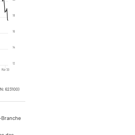
18
16
14
12
Mär '20
N: 623100)
ip-Branche
as das