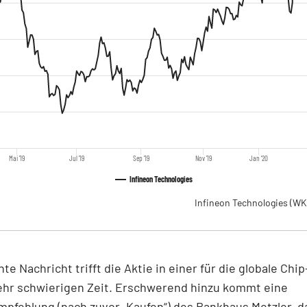
Mai '19
Jul '19
Sep '19
Nov '19
Jan '20
Infineon Technologies
Infineon Technologies
(WK
hte Nachricht trifft die Aktie in einer für die globale Ch
ehr schwierigen Zeit. Erschwerend hinzu kommt eine
pfehlung (nach zuvor „Kaufen“) des Bankhaus Metzler, d