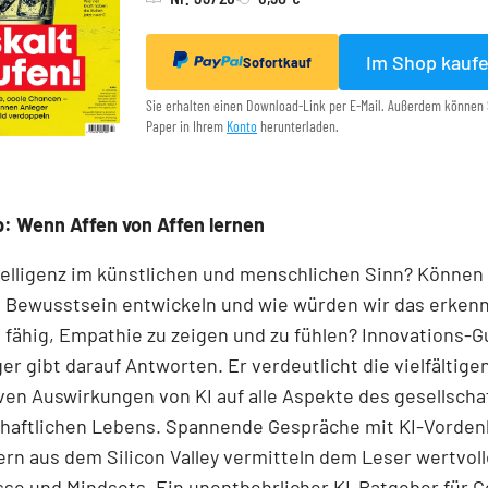
Im Shop kauf
Sofortkauf
Sie erhalten einen Download-Link per E-Mail. Außerdem können 
Paper in Ihrem
Konto
herunterladen.
: Wenn Affen von Affen lernen
telligenz im künstlichen und menschlichen Sinn? Können
 Bewusstsein entwickeln und wie würden wir das erken
fähig, Empathie zu zeigen und zu fühlen? Innovations-Gu
er gibt darauf Antworten. Er verdeutlicht die viel­fältig
ven Auswirkungen von KI auf alle Aspekte des gesellscha
chaftlichen Lebens. Spannende Gespräche mit KI-Vorden
ern aus dem Silicon Valley vermitteln dem Leser wertvol
sse und Mindsets. Ein unentbehrlicher KI-Ratgeber für 