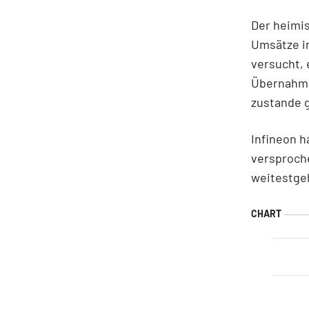
Der heimis
Umsätze in
versucht,
Übernahme 
zustande
Infineon 
versproche
weitestge