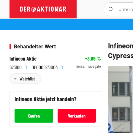
Infineo
Behandelter Wert
Cypress
Infineon Aktie
+3,99
%
Börse:
Tradegate
623100
DE0006231004
Watchlist
Infineon
Aktie jetzt handeln?
Kaufen
Verkaufen