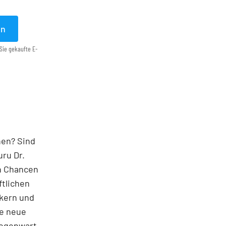
en
Sie gekaufte E-
nen? Sind
ru Dr.
en Chancen
ftlichen
kern und
le neue
Gegenwart