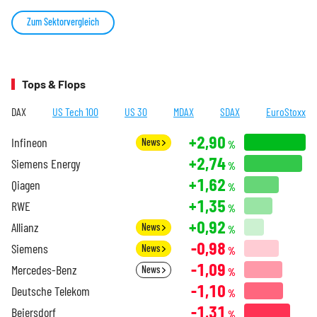
Zum Sektorvergleich
Tops & Flops
DAX
US Tech 100
US 30
MDAX
SDAX
EuroStoxx
+2,90
Infineon
News
%
+2,74
Siemens Energy
%
+1,62
Qiagen
%
+1,35
RWE
%
+0,92
Allianz
News
%
-0,98
Siemens
News
%
-1,09
Mercedes-Benz
News
%
-1,10
Deutsche Telekom
%
-1,31
Beiersdorf
%