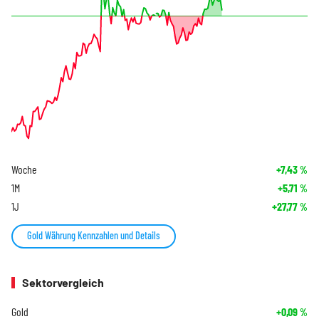
Woche
+7,43
%
1M
+5,71
%
1J
+27,77
%
Gold Währung Kennzahlen und Details
Sektorvergleich
Gold
+0,09
%