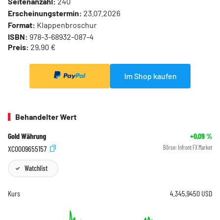
Seitenanzahl:
240
Erscheinungstermin:
23.07.2026
Format:
Klappenbroschur
ISBN:
978-3-68932-087-4
Preis:
29,90 €
Im Shop kaufen
Behandelter Wert
Gold Währung
+0,09
%
XC0009655157
Börse:
Infront FX Market
Watchlist
Kurs
4.345,9450
USD