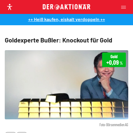
++ Heiß kaufen, eiskalt verdoppeln ++
Goldexperte Bußler: Knockout für Gold
Gold
+0,09
%
Foto: Börsenmedien AG