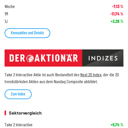
Woche
-7,13
%
1M
-11,74
%
1J
+2,26
%
Kennzahlen und Details
Take 2 Interactive Aktie ist auch Bestandteil des
Next 20 Index
, der die 20
trendstärksten Aktien aus dem Nasdaq Composite abbildet.
Zum Index
Sektorvergleich
Take 2 Interactive
+5,74
%