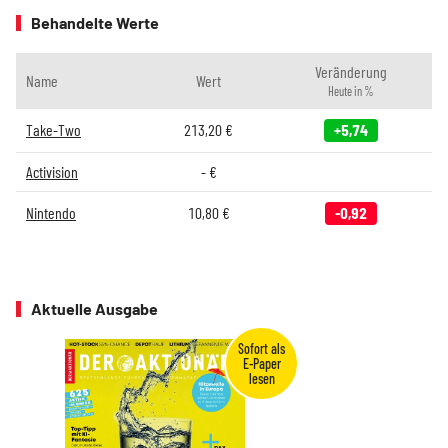
Behandelte Werte
Veränderung
Name
Wert
Heute in %
Take-Two
213,20
€
+5,74
Activision
-
€
Nintendo
10,80
€
-0,92
Aktuelle Ausgabe