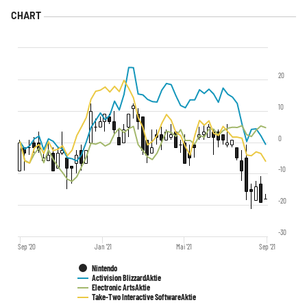
20
10
0
-10
-20
-30
Sep '20
Jan '21
Mai '21
Sep '21
Nintendo
Activision Blizzard
Aktie
Electronic Arts
Aktie
Take-Two Interactive Software
Aktie