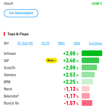
Ubisoft
+3,40
%
Zum Sektorvergleich
Tops & Flops
DAX
US Tech 100
US 30
MDAX
SDAX
EuroStoxx
+3,99
Infineon
%
+3,40
SAP
News
%
+2,99
Scout24
%
+2,53
Siemens
%
+2,25
BMW
%
-1,13
Merck
%
-1,17
Beiersdorf
%
-1,57
Munich Re
%