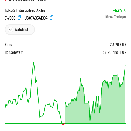
Take 2 Interactive Aktie
+5,74
%
914508
US8740541094
Börse:
Tradegate
Watchlist
Kurs
213,20
EUR
Börsenwert
38,95 Mrd. EUR