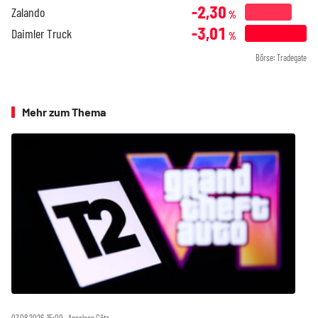
-2,30
Zalando
%
-3,01
Daimler Truck
%
Börse: Tradegate
Mehr zum Thema
07.08.2026, 15:00 ‧ Annalena Götz