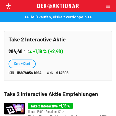
++ Heiß kaufen, eiskalt verdoppeln ++
Take 2 Interactive Aktie
204,40
+1,19
% (
+2,40
)
EUR
Kurs + Chart
ISIN
US8740541094
WKN
914508
Take 2 Interactive Aktie Empfehlungen
+1,19
Take 2 Interactive
%
Heute, 15:00 ‧ Annalena Götz