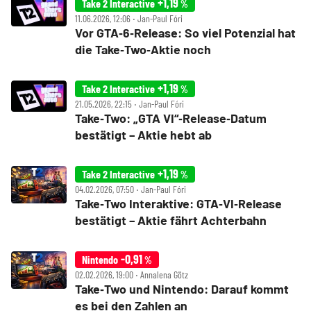
+1,19
Take 2 Interactive
%
11.06.2026, 12:06 ‧ Jan-Paul Fóri
Vor GTA‑6‑Release: So viel Potenzial hat
die Take‑Two‑Aktie noch
+1,19
Take 2 Interactive
%
21.05.2026, 22:15 ‧ Jan-Paul Fóri
Take‑Two: „GTA VI“‑Release‑Datum
bestätigt – Aktie hebt ab
+1,19
Take 2 Interactive
%
04.02.2026, 07:50 ‧ Jan-Paul Fóri
Take‑Two Interaktive: GTA‑VI‑Release
bestätigt – Aktie fährt Achterbahn
-0,91
Nintendo
%
02.02.2026, 19:00 ‧ Annalena Götz
Take‑Two und Nintendo: Darauf kommt
es bei den Zahlen an