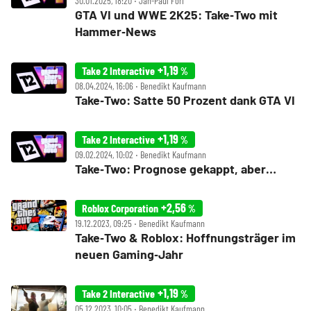
30.01.2025, 18:20 ‧ Jan-Paul Fóri
GTA VI und WWE 2K25: Take‑Two mit
Hammer‑News
+1,19
Take 2 Interactive
%
08.04.2024, 16:06 ‧ Benedikt Kaufmann
Take‑Two: Satte 50 Prozent dank GTA VI
+1,19
Take 2 Interactive
%
09.02.2024, 10:02 ‧ Benedikt Kaufmann
Take‑Two: Prognose gekappt, aber…
+2,56
Roblox Corporation
%
19.12.2023, 09:25 ‧ Benedikt Kaufmann
Take‑Two & Roblox: Hoffnungsträger im
neuen Gaming‑Jahr
+1,19
Take 2 Interactive
%
05.12.2023, 10:05 ‧ Benedikt Kaufmann