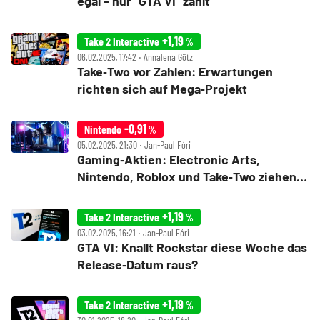
egal – nur "GTA VI" zählt
+1,19
Take 2 Interactive
%
06.02.2025, 17:42 ‧ Annalena Götz
Take‑Two vor Zahlen: Erwartungen
richten sich auf Mega‑Projekt
-0,91
Nintendo
%
05.02.2025, 21:30 ‧ Jan-Paul Fóri
Gaming‑Aktien: Electronic Arts,
Nintendo, Roblox und Take‑Two ziehen
an
+1,19
Take 2 Interactive
%
03.02.2025, 16:21 ‧ Jan-Paul Fóri
GTA VI: Knallt Rockstar diese Woche das
Release‑Datum raus?
+1,19
Take 2 Interactive
%