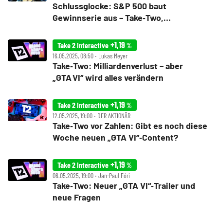
Schlussglocke: S&P 500 baut
Gewinnserie aus – Take‑Two,
UnitedHealth und Virgin Galatic im Fokus
+1,19
Take 2 Interactive
%
16.05.2025, 08:50 ‧ Lukas Meyer
Take‑Two: Milliardenverlust – aber
„GTA VI“ wird alles verändern
+1,19
Take 2 Interactive
%
12.05.2025, 19:00 ‧ DER AKTIONÄR
Take‑Two vor Zahlen: Gibt es noch diese
Woche neuen „GTA VI“‑Content?
+1,19
Take 2 Interactive
%
06.05.2025, 19:00 ‧ Jan-Paul Fóri
Take‑Two: Neuer „GTA VI“‑Trailer und
neue Fragen