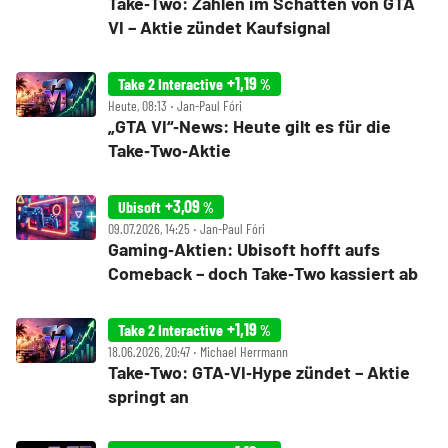
Take‑Two: Zahlen im Schatten von GTA
VI – Aktie zündet Kaufsignal
+1,19
Take 2 Interactive
%
Heute, 08:13 ‧ Jan-Paul Fóri
„GTA VI“‑News: Heute gilt es für die
Take‑Two‑Aktie
+3,09
Ubisoft
%
09.07.2026, 14:25 ‧ Jan-Paul Fóri
Gaming‑Aktien: Ubisoft hofft aufs
Comeback – doch Take‑Two kassiert ab
+1,19
Take 2 Interactive
%
18.06.2026, 20:47 ‧ Michael Herrmann
Take‑Two: GTA‑VI‑Hype zündet – Aktie
springt an