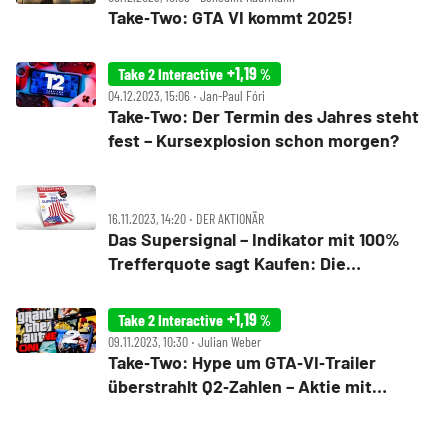
Take‑Two: GTA VI kommt 2025!
+1,19
Take 2 Interactive
%
04.12.2023, 15:06 ‧ Jan-Paul Fóri
Take‑Two: Der Termin des Jahres steht
fest – Kursexplosion schon morgen?
16.11.2023, 14:20 ‧ DER AKTIONÄR
Das Supersignal – Indikator mit 100%
Trefferquote sagt Kaufen: Die
Jahresendrally beginnt jetzt
+1,19
Take 2 Interactive
%
09.11.2023, 10:30 ‧ Julian Weber
Take‑Two: Hype um GTA‑VI‑Trailer
überstrahlt Q2‑Zahlen – Aktie mit
Kurssprung