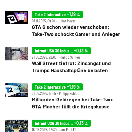
+1,19
Take 2 Interactive
%
07.11.2025, 09:01 ‧ Lukas Meyer
GTA 6 schon wieder verschoben:
Take‑Two schockt Gamer und Anleger
+0,13
Infront USA 30 Industrial
%
21.05.2025, 22:05 ‧ Philipp Schleu
Wall Street tiefrot: Zinsangst und
Trumps Haushaltspläne belasten
+1,19
Take 2 Interactive
%
21.05.2025, 15:45 ‧ Philipp Schleu
Milliarden‑Geldregen bei Take‑Two:
GTA‑Macher füllt die Kriegskasse
+0,13
Infront USA 30 Industrial
%
16.05.2025, 22:30 ‧ Jan-Paul Fóri