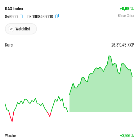
DAX Index
+0,69
%
846900
DE0008469008
Börse:
Xetra
Watchlist
Kurs
26.319,45
XXP
Woche
+2,69
%