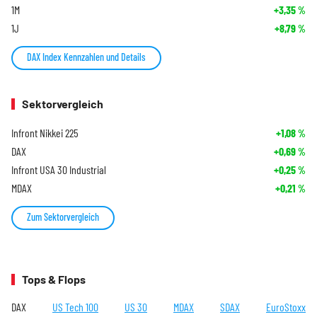
1M
+3,35
%
1J
+8,79
%
DAX Index Kennzahlen und Details
Sektorvergleich
Infront Nikkei 225
+1,08
%
DAX
+0,69
%
Infront USA 30 Industrial
+0,25
%
MDAX
+0,21
%
Zum Sektorvergleich
Tops & Flops
DAX
US Tech 100
US 30
MDAX
SDAX
EuroStoxx