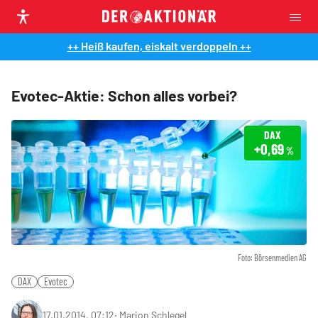
++ Heiß kaufen, eiskalt verdoppeln ++
Evotec-Aktie: Schon alles vorbei?
DAX
+0,69
%
Foto: Börsenmedien AG
DAX
Evotec
17.01.2014, 07:12
‧
Marion Schlegel