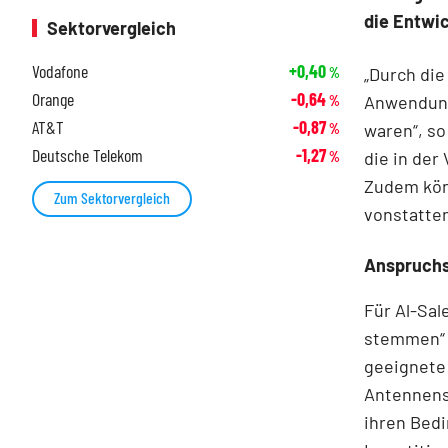
die Entwi
Sektorvergleich
Vodafone
+0,40
„Durch die
%
Orange
-0,64
Anwendung
%
AT&T
-0,87
waren“, so
%
Deutsche Telekom
-1,27
die in der
%
Zudem könn
Zum Sektorvergleich
vonstatte
Anspruchsv
Für Al-Sal
stemmen“ k
geeignete
Antennenst
ihren Bedi