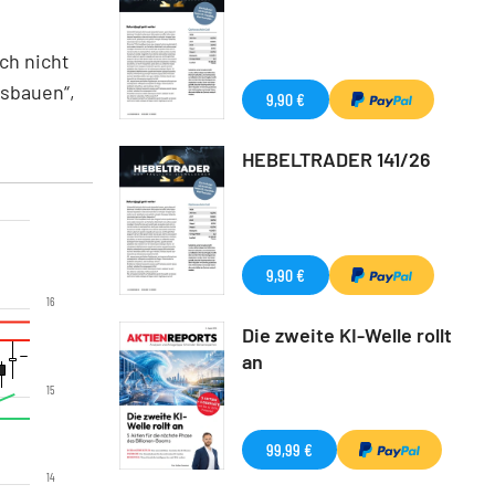
ch nicht
usbauen“,
9,90 €
HEBELTRADER 141/26
9,90 €
16
Die zweite KI-Welle rollt
an
15
99,99 €
14