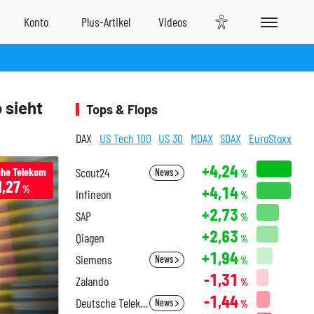
 sieht
Tops & Flops
DAX
US Tech 100
US 30
MDAX
SDAX
EuroStoxx
+4,24
he Telekom
Scout24
News
%
1,27
+4,14
%
Infineon
%
+2,73
SAP
%
+2,63
Qiagen
%
+1,94
Siemens
News
%
-1,31
Zalando
%
-1,44
Deutsche Telekom
News
%