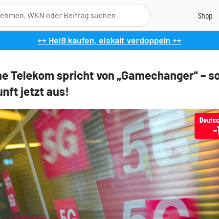
++ Heiß kaufen, eiskalt verdoppeln ++
e Telekom spricht von „Gamechanger“ – so
nft jetzt aus!
Deutsc
-