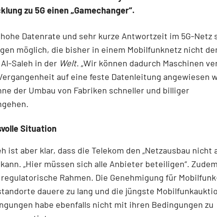
cklung zu 5G einen „Gamechanger“.
 hohe Datenrate und sehr kurze Antwortzeit im 5G-Netz 
en möglich, die bisher in einem Mobilfunknetz nicht de
 Al-Saleh in der
Welt
. „Wir können dadurch Maschinen ve
 Vergangenheit auf eine feste Datenleitung angewiesen w
e der Umbau von Fabriken schneller und billiger
ngehen.
olle Situation
eh ist aber klar, dass die Telekom den „Netzausbau nicht a
ann. „Hier müssen sich alle Anbieter beteiligen“. Zudem
 regulatorische Rahmen. Die Genehmigung für Mobilfunk
andorte dauere zu lang und die jüngste Mobilfunkaukti
ngungen habe ebenfalls nicht mit ihren Bedingungen zu