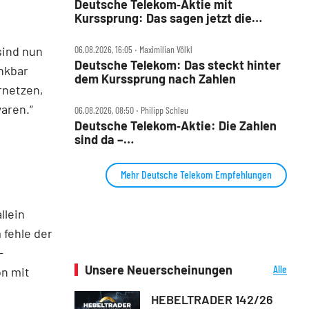
Deutsche Telekom‑Aktie mit
Kurssprung: Das sagen jetzt die
Analysten und DER AKTIONÄR
sind nun
06.08.2026, 16:05 ‧ Maximilian Völkl
Deutsche Telekom: Das steckt hinter
nkbar
dem Kurssprung nach Zahlen
rnetzen,
aren.“
06.08.2026, 08:50 ‧ Philipp Schleu
Deutsche Telekom‑Aktie: Die Zahlen
sind da –
Milliarden‑Rückkaufprogramm
Mehr Deutsche Telekom Empfehlungen
llein
 fehle der
-
Unsere Neuerscheinungen
Alle
on mit
Neuerscheinungen
HEBELTRADER 142/26