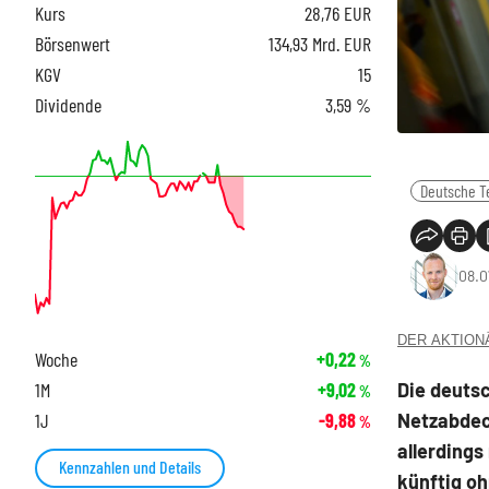
Kurs
28,76
EUR
Börsenwert
134,93 Mrd. EUR
KGV
15
Dividende
3,59 %
Deutsche T
08.0
DER AKTIONÄR
Woche
+0,22
%
Die deuts
1M
+9,02
%
Netzabdeck
1J
-9,88
%
allerdings
Kennzahlen und Details
künftig oh