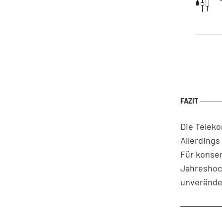
Die Telek
Allerdings
Für konser
Jahreshoch
unveränder