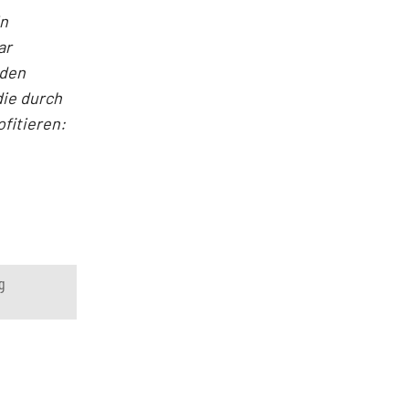
in
ar
nden
die durch
fitieren:
g