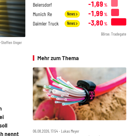
-1,69
Beiersdorf
%
-1,99
Munich Re
News
%
-3,80
Daimler Truck
News
%
Börse: Tradegate
-Steffen Unger
Mehr zum Thema
n
ei
soll
06.08.2026, 17:54 ‧ Lukas Meyer
eh nennt