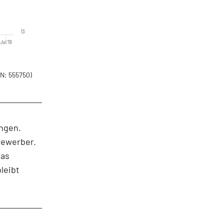
13
Jul '19
N: 555750)
ngen.
bewerber.
Das
leibt