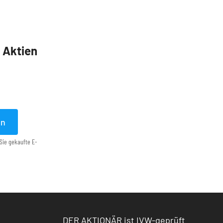
5 Aktien
en
Sie gekaufte E-
DER AKTIONÄR ist IVW-geprüft