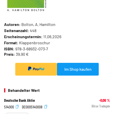
Autoren:
Bolton, A. Hamilton
Seitenanzahl:
448
Erscheinungstermin:
11.06.2026
Format:
Klappenbroschur
ISBN:
978-3-68932-073-7
Preis:
39,90 €
Im Shop kaufen
Behandelter Wert
Deutsche Bank Aktie
-0,06
%
514000
DE0005140008
Börse:
Tradegate