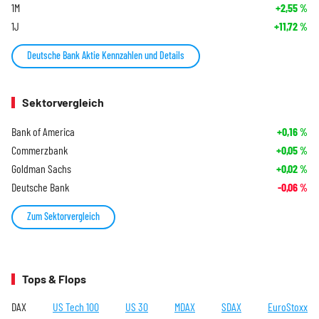
1M
+2,55
%
1J
+11,72
%
Deutsche Bank Aktie Kennzahlen und Details
Sektorvergleich
Bank of America
+0,16
%
Commerzbank
+0,05
%
Goldman Sachs
+0,02
%
Deutsche Bank
-0,06
%
Zum Sektorvergleich
Tops & Flops
DAX
US Tech 100
US 30
MDAX
SDAX
EuroStoxx