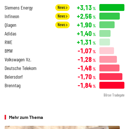
+3,13
Siemens Energy
News
%
+2,56
Infineon
News
%
+1,90
Qiagen
News
%
+1,40
Adidas
%
+1,31
RWE
%
-1,07
BMW
%
-1,28
Volkswagen Vz.
%
-1,48
Deutsche Telekom
%
-1,70
Beiersdorf
%
-1,84
Brenntag
%
Börse: Tradegate
Mehr zum Thema