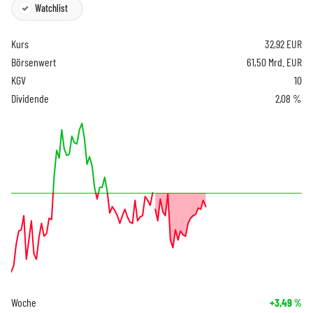
Watchlist
Kurs
32,92
EUR
Börsenwert
61,50 Mrd. EUR
KGV
10
Dividende
2,08 %
Woche
+3,49
%