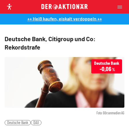
++ Heiß kaufen, eiskalt verdoppeln ++
Deutsche Bank, Citigroup und Co:
Rekordstrafe
Deutsche Bank
-0,06
%
Foto: Börsenmedien AG
Deutsche Bank
DAX