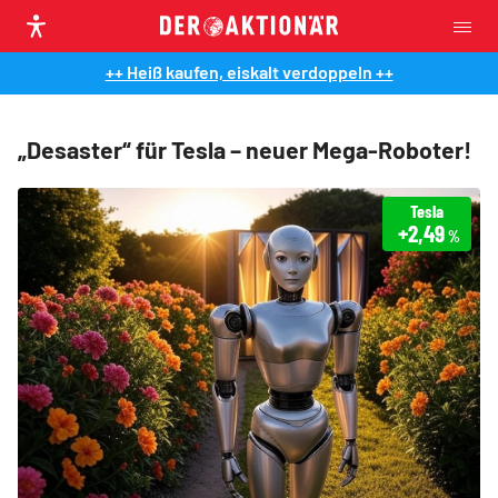
++ Heiß kaufen, eiskalt verdoppeln ++
„Desaster“ für Tesla – neuer Mega-Roboter!
Tesla
+2,49
%