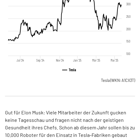
300
250
200
150
100
Jul '24
Sep '24
Nov '24
Jan '25
Mär '25
Mai '25
Tesla
Tesla
(WKN: A1CX3T)
Gut für Elon Musk: Viele Mitarbeiter der Zukunft gucken
keine Tagesschau und fragen nicht nach der geistigen
Gesundheit ihres Chefs. Schon ab diesem Jahr sollen bis zu
10.000 Roboter für den Einsatz in Tesla-Fabriken gebaut