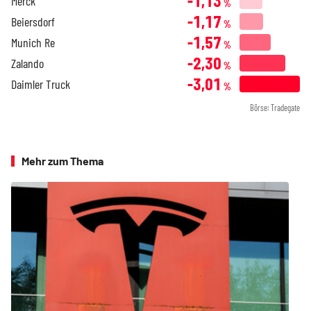
-1,13
Merck
%
-1,17
Beiersdorf
%
-1,57
Munich Re
%
-2,30
Zalando
%
-3,01
Daimler Truck
%
Börse: Tradegate
Mehr zum Thema