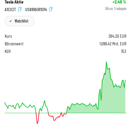
Tesla Aktie
+2,49
%
A1CX3T
US88160R1014
Börse:
Tradegate
Watchlist
Kurs
284,20
EUR
Börsenwert
1.099,42 Mrd. EUR
KGV
153