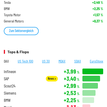
Tesla
+2,49
%
BMW
+2,25
%
Toyota Motor
+1,57
%
General Motors
+0,37
%
Zum Sektorvergleich
Tops & Flops
DAX
US Tech 100
US 30
MDAX
SDAX
EuroStoxx
+3,99
Infineon
%
+3,40
SAP
News
%
+2,99
Scout24
%
+2,53
Siemens
%
+2,25
BMW
%