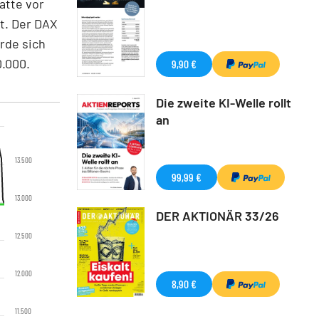
atte vor
t. Der DAX
rde sich
0.000.
9,90 €
Die zweite KI-Welle rollt
an
13.500
99,99 €
13.000
DER AKTIONÄR 33/26
12.500
12.000
8,90 €
11.500