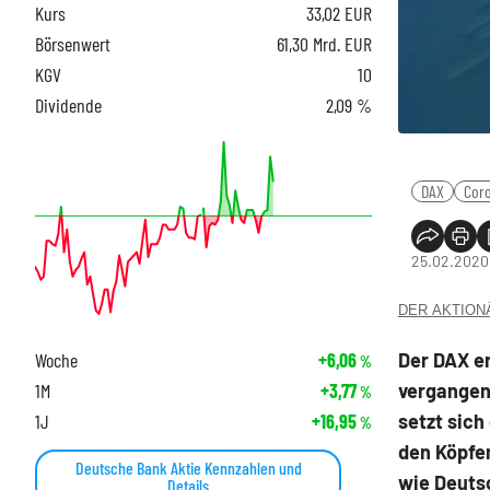
Kurs
33,02
EUR
Börsenwert
61,30 Mrd. EUR
KGV
10
Dividende
2,09 %
DAX
Cor
25.02.2020,
DER AKTIONÄR
Der DAX e
Woche
+6,06
%
vergangen
1M
+3,77
%
setzt sich
1J
+16,95
%
den Köpfen
Deutsche Bank Aktie Kennzahlen und
wie Deuts
Details