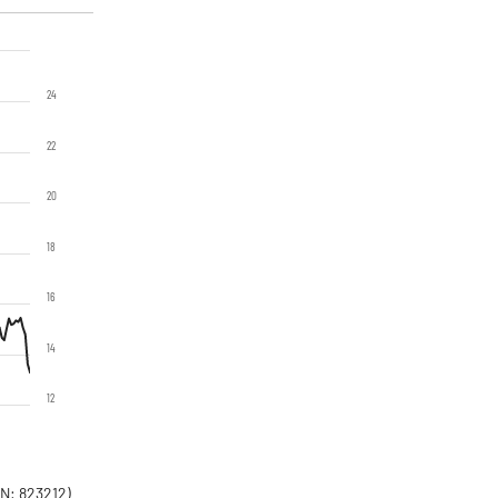
24
22
20
18
16
14
12
N: 823212)