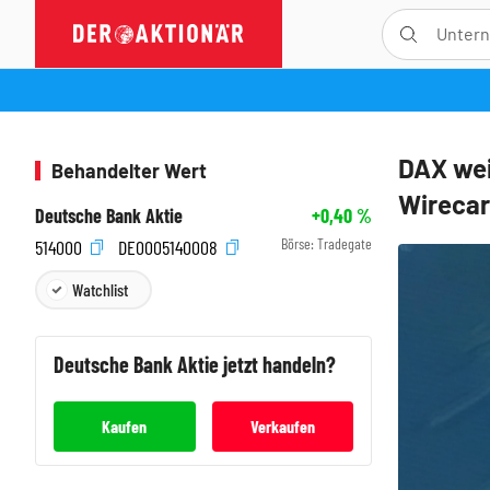
DAX wei
Behandelter Wert
Wirecar
Deutsche Bank Aktie
+0,40
%
Börse:
Tradegate
514000
DE0005140008
Watchlist
Deutsche Bank
Aktie jetzt handeln?
Kaufen
Verkaufen