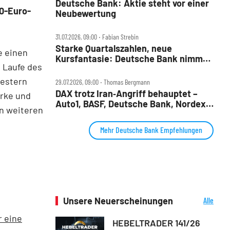
Deutsche Bank: Aktie steht vor einer
00-Euro-
Neubewertung
31.07.2026, 09:00 ‧ Fabian Strebin
Starke Quartalszahlen, neue
e einen
Kursfantasie: Deutsche Bank nimmt
m Laufe des
2028‑Ziele ins Visier
gestern
29.07.2026, 09:00 ‧ Thomas Bergmann
DAX trotz Iran‑Angriff behauptet –
arke und
Auto1, BASF, Deutsche Bank, Nordex,
en weiteren
Porsche AG und Redcare im Check
Mehr Deutsche Bank Empfehlungen
Unsere Neuerscheinungen
Alle
Neuerscheinungen
r eine
HEBELTRADER 141/26