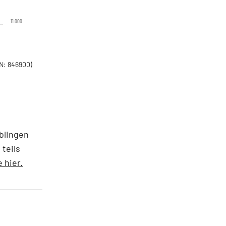
11.000
N: 846900)
blingen
teils
 hier.