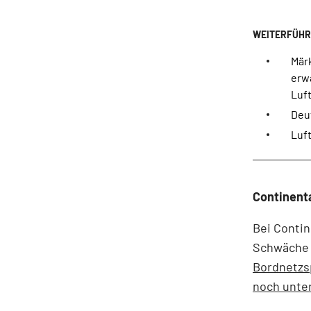
Mär
erwa
Luf
Deu
Luf
Continenta
Bei Contin
Schwäche 
Bordnetzsp
noch unte