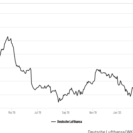
Mai '19
Jul '19
Sep '19
Nov '19
Jan '20
Deutsche Lufthansa
Deutsche Lufthansa
(WK