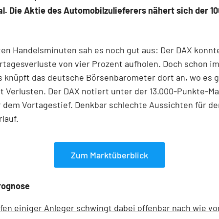
l. Die Aktie des Automobilzulieferers nähert sich der 1
ten Handelsminuten sah es noch gut aus: Der DAX konnt
ortagesverluste von vier Prozent aufholen. Doch schon i
s knüpft das deutsche Börsenbarometer dort an, wo es 
t Verlusten. Der DAX notiert unter der 13.000-Punkte-M
 dem Vortagestief. Denkbar schlechte Aussichten für d
lauf.
Zum Marktüberblick
rognose
fen einiger Anleger schwingt dabei offenbar nach wie vo