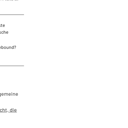
kte
tsche
Rebound?
lgemeine
cht, die