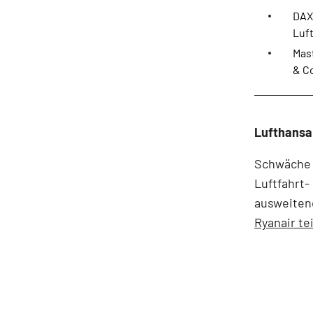
DAX
Luf
Mas
& C
Lufthans
Schwäche z
Luftfahrt-
ausweiten
Ryanair te