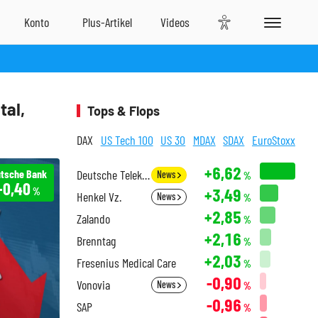
tal,
Tops & Flops
DAX
US Tech 100
US 30
MDAX
SDAX
EuroStoxx
+6,62
tsche Bank
Deutsche Telekom
News
%
+0,40
+3,49
%
Henkel Vz.
News
%
+2,85
Zalando
%
+2,16
Brenntag
%
+2,03
Fresenius Medical Care
%
-0,90
Vonovia
News
%
-0,96
SAP
%