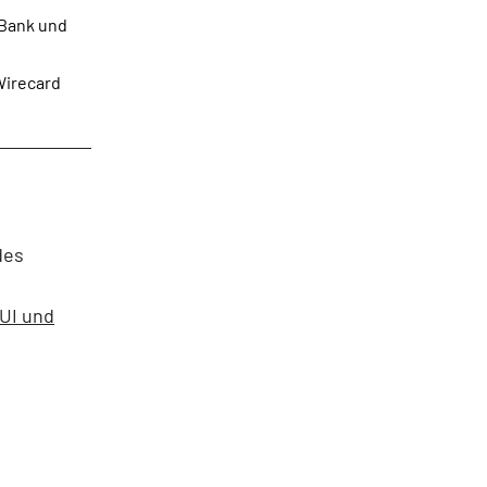
 Bank und
Wirecard
des
TUI und