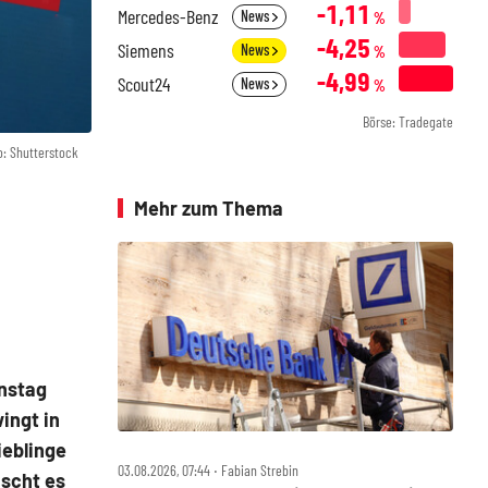
-1,11
Mercedes-Benz
News
%
-4,25
Siemens
News
%
-4,99
Scout24
News
%
Börse: Tradegate
o: Shutterstock
Mehr zum Thema
enstag
ingt in
ieblinge
03.08.2026, 07:44 ‧ Fabian Strebin
scht es