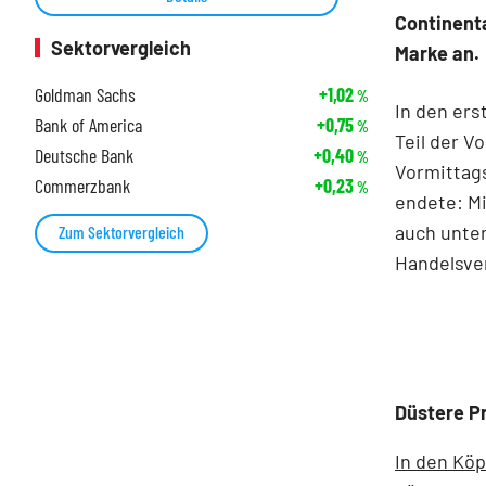
Continenta
Sektorvergleich
Marke an.
Goldman Sachs
+1,02
%
In den ers
Bank of America
+0,75
%
Teil der V
Deutsche Bank
+0,40
%
Vormittag
Commerzbank
+0,23
%
endete: Mi
auch unter
Zum Sektorvergleich
Handelsver
Düstere P
In den Köp