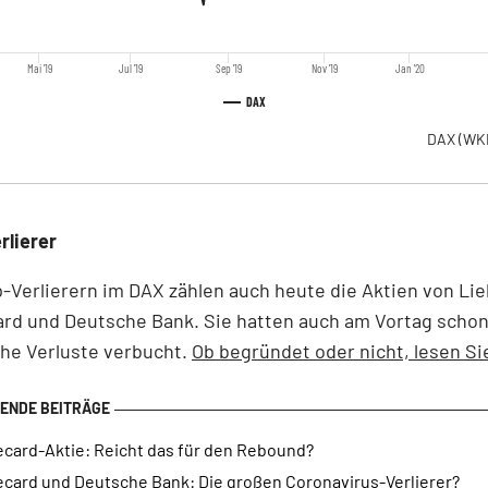
Mai '19
Jul '19
Sep '19
Nov '19
Jan '20
DAX
DAX
(WK
rlierer
-Verlierern im DAX zählen auch heute die Aktien von Lie
rd und Deutsche Bank. Sie hatten auch am Vortag schon 
he Verluste verbucht.
Ob begründet oder nicht, lesen Sie
ecard-Aktie: Reicht das für den Rebound?
ecard und Deutsche Bank: Die großen Coronavirus-Verlierer?