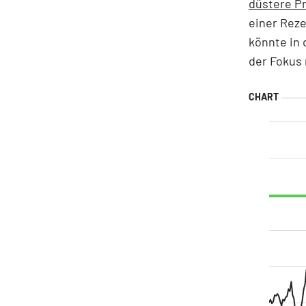
düstere P
einer Reze
könnte in 
der Fokus 