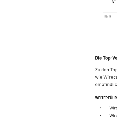
Mär '19
Die Top-Ve
Zu den Top
wie Wireca
empfindlic
Wir
Wir