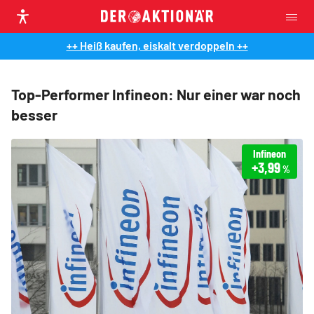
++ Heiß kaufen, eiskalt verdoppeln ++
Top-Performer Infineon: Nur einer war noch
besser
Infineon
+3,99
%