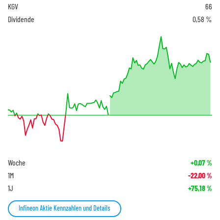
KGV
66
Dividende
0,58 %
Woche
+0,07
%
1M
-22,00
%
1J
+75,18
%
Infineon Aktie Kennzahlen und Details