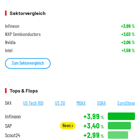
Sektorvergleich
Infineon
+3,99
%
NXP Semiconductors
+3,03
%
Nvidia
+2,06
%
Intel
+1,59
%
Zum Sektorvergleich
Tops & Flops
DAX
US Tech 100
US 30
MDAX
SDAX
EuroStoxx
+3,99
Infineon
%
+3,40
SAP
News
%
+2,99
Scout24
%