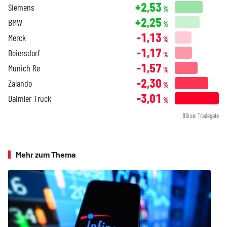
+2,53
Siemens
%
+2,25
BMW
%
-1,13
Merck
%
-1,17
Beiersdorf
%
-1,57
Munich Re
%
-2,30
Zalando
%
-3,01
Daimler Truck
%
Börse: Tradegate
Mehr zum Thema