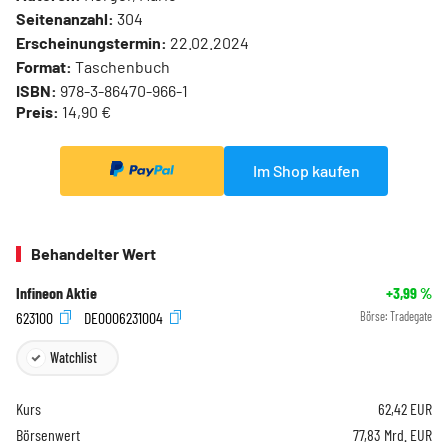
Seitenanzahl:
304
Erscheinungstermin:
22.02.2024
Format:
Taschenbuch
ISBN:
978-3-86470-966-1
Preis:
14,90 €
Im Shop kaufen
Behandelter Wert
Infineon Aktie
+3,99
%
623100
DE0006231004
Börse:
Tradegate
Watchlist
Kurs
62,42
EUR
Börsenwert
77,83 Mrd. EUR