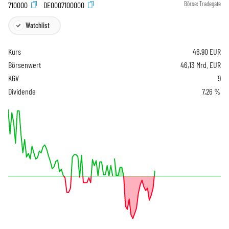
710000
DE0007100000
Börse:
Tradegate
Watchlist
Kurs
46,90
EUR
Börsenwert
46,13 Mrd. EUR
KGV
9
Dividende
7,26 %