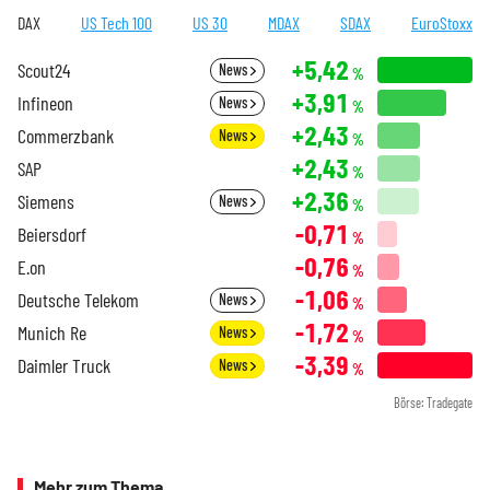
DAX
US Tech 100
US 30
MDAX
SDAX
EuroStoxx
+5,42
Scout24
News
%
+3,91
Infineon
News
%
+2,43
Commerzbank
News
%
+2,43
SAP
%
+2,36
Siemens
News
%
-0,71
Beiersdorf
%
-0,76
E.on
%
-1,06
Deutsche Telekom
News
%
-1,72
Munich Re
News
%
-3,39
Daimler Truck
News
%
Börse: Tradegate
Mehr zum Thema