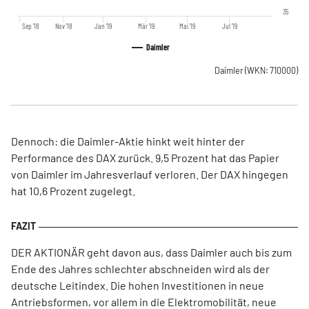
35
Sep '18
Nov '18
Jan '19
Mär '19
Mai '19
Jul '19
Daimler
Daimler
(WKN: 710000)
Dennoch: die Daimler-Aktie hinkt weit hinter der
Performance des DAX zurück. 9,5 Prozent hat das Papier
von Daimler im Jahresverlauf verloren. Der DAX hingegen
hat 10,6 Prozent zugelegt.
DER AKTIONÄR geht davon aus, dass Daimler auch bis zum
Ende des Jahres schlechter abschneiden wird als der
deutsche Leitindex. Die hohen Investitionen in neue
Antriebsformen, vor allem in die Elektromobilität, neue