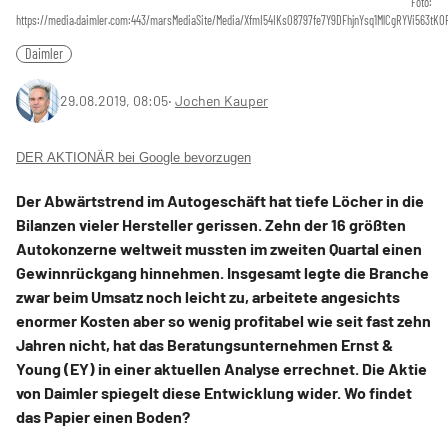
Foto:
https://media.daimler.com:443/marsMediaSite/Media/XfmI54IKs08797fe7Y9DFhjnYsq1MlCgRYVi563t
Daimler
29.08.2019, 08:05
‧
Jochen Kauper
DER AKTIONÄR bei Google bevorzugen
Der Abwärtstrend im Autogeschäft hat tiefe Löcher in die
Bilanzen vieler Hersteller gerissen. Zehn der 16 größten
Autokonzerne weltweit mussten im zweiten Quartal einen
Gewinnrückgang hinnehmen. Insgesamt legte die Branche
zwar beim Umsatz noch leicht zu, arbeitete angesichts
enormer Kosten aber so wenig profitabel wie seit fast zehn
Jahren nicht, hat das Beratungsunternehmen Ernst &
Young (EY) in einer aktuellen Analyse errechnet. Die Aktie
von Daimler spiegelt diese Entwicklung wider. Wo findet
das Papier einen Boden?