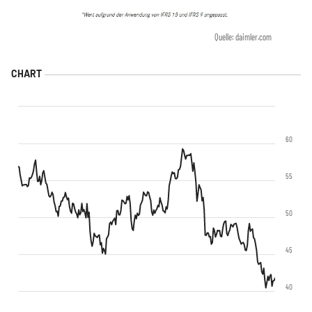
Quelle: daimler.com
60
55
50
45
40