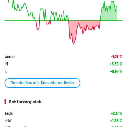
Woche
-1,07
%
1M
+3,35
%
1J
+0,14
%
Mercedes-Benz Aktie Kennzahlen und Details
Sektorvergleich
Tesla
+2,11
%
BMW
+1,98
%