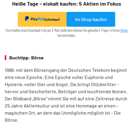
Heiße Tage – eiskalt kaufen: 5 Aktien im Fokus
Im Shop kaufen
Sofortkauf
Sie erhalten einen Download-Link per E-Mail. Außerdem können Sie gekaufte E-Paper in Ihrem
Konto
herunterladen.
Buchtipp: Börse
1996: mit dem ­Börsen­­gang der Deutschen Telekom ­beginnt
eine neue ­Epoche. Eine Epoche voller ­Euphorie und
Hysterie, ­voller Gier und Angst. Sie bringt Glücksritter ­
hervor und ­Gescheiterte, ­Betrüger und leuchtende Ikonen.
Der Bildband ­„Börse“ nimmt Sie mit auf eine Zeit­reise durch
25 Jahre Aktienkultur und ist eine Hommage an ­einen ­
magischen Ort, an dem das Unmögliche ­möglich ist – Die
Börse.