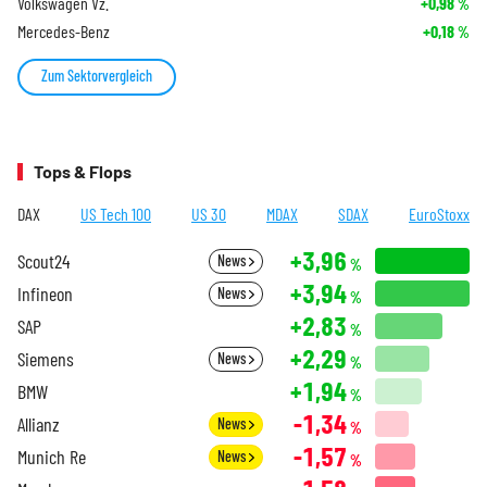
Volkswagen Vz.
+0,98
%
Mercedes-Benz
+0,18
%
Zum Sektorvergleich
Tops & Flops
DAX
US Tech 100
US 30
MDAX
SDAX
EuroStoxx
+3,96
Scout24
News
%
+3,94
Infineon
News
%
+2,83
SAP
%
+2,29
Siemens
News
%
+1,94
BMW
%
-1,34
Allianz
News
%
-1,57
Munich Re
News
%