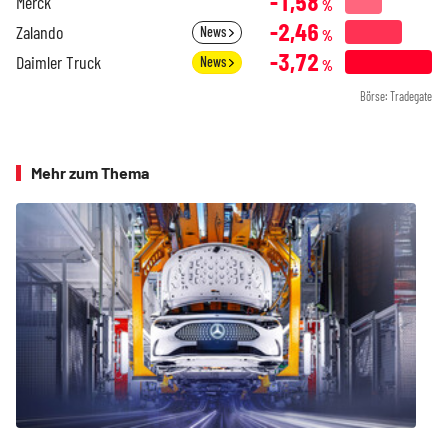
-1,58
Merck
%
-2,46
Zalando
News
%
-3,72
Daimler Truck
News
%
Börse: Tradegate
Mehr zum Thema