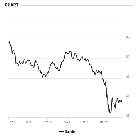
60
50
40
30
20
Mai '19
Jul '19
Sep '19
Nov '19
Jan '20
Mär '20
Daimler