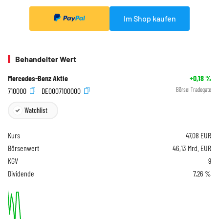
Im Shop kaufen
Behandelter Wert
Mercedes-Benz Aktie
+0,18
%
710000
DE0007100000
Börse:
Tradegate
Watchlist
Kurs
47,08
EUR
Börsenwert
46,13 Mrd. EUR
KGV
9
Dividende
7,26 %