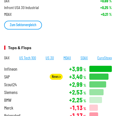
DAX
+0,69
%
Infront USA 30 Industrial
+0,25
%
MDAX
+0,21
%
Zum Sektorvergleich
Tops & Flops
DAX
US Tech 100
US 30
MDAX
SDAX
EuroStoxx
+3,99
Infineon
%
+3,40
SAP
News
%
+2,99
Scout24
%
+2,53
Siemens
%
+2,25
BMW
%
-1,13
Merck
%
-1,17
Beiersdorf