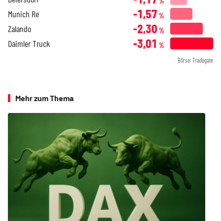
%
-1,57
Munich Re
%
-2,30
Zalando
%
-3,01
Daimler Truck
%
Börse: Tradegate
Mehr zum Thema