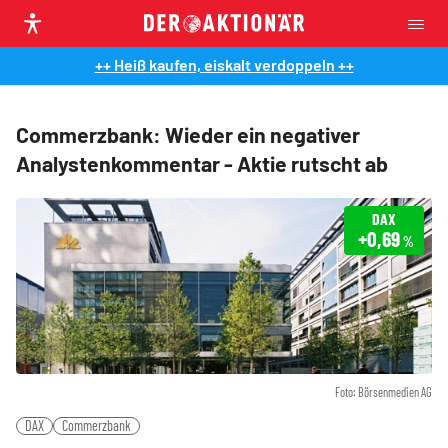
++ Heiß kaufen, eiskalt verdoppeln ++
Commerzbank: Wieder ein negativer
Analystenkommentar - Aktie rutscht ab
DAX
+0,69
%
Foto: Börsenmedien AG
DAX
Commerzbank