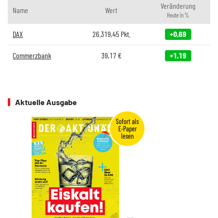
Veränderung
Name
Wert
Heute in %
DAX
26.319,45
Pkt.
+0,69
Commerzbank
39,17
€
+1,19
Aktuelle Ausgabe