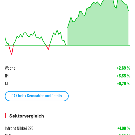
Woche
+2,69
%
1M
+3,35
%
1J
+8,79
%
DAX Index Kennzahlen und Details
Sektorvergleich
Infront Nikkei 225
+1,08
%