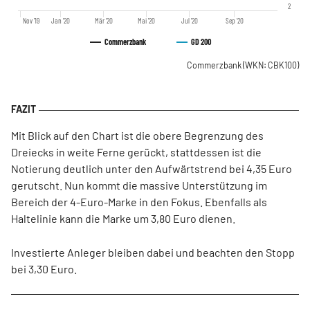
2
Nov '19
Jan '20
Mär '20
Mai '20
Jul '20
Sep '20
Commerzbank
GD 200
Commerzbank
(WKN: CBK100)
Mit Blick auf den Chart ist die obere Begrenzung des
Dreiecks in weite Ferne gerückt, stattdessen ist die
Notierung deutlich unter den Aufwärtstrend bei 4,35 Euro
gerutscht. Nun kommt die massive Unterstützung im
Bereich der 4-Euro-Marke in den Fokus. Ebenfalls als
Haltelinie kann die Marke um 3,80 Euro dienen.
Investierte Anleger bleiben dabei und beachten den Stopp
bei 3,30 Euro.