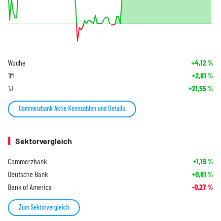
Woche
+4,12
%
1M
+2,81
%
1J
+21,55
%
Commerzbank Aktie Kennzahlen und Details
Sektorvergleich
Commerzbank
+1,19
%
Deutsche Bank
+0,81
%
Bank of America
-0,27
%
Zum Sektorvergleich