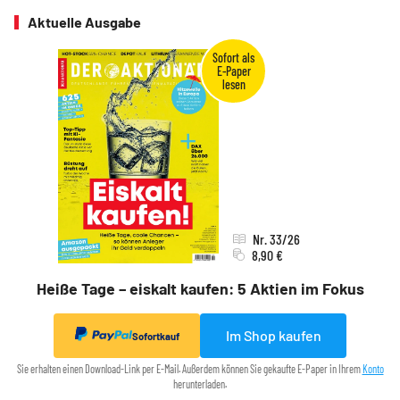
Aktuelle Ausgabe
Nr. 33/26
8,90 €
Heiße Tage – eiskalt kaufen: 5 Aktien im Fokus
Im Shop kaufen
Sofortkauf
Sie erhalten einen Download-Link per E-Mail. Außerdem können Sie gekaufte E-Paper in Ihrem
Konto
herunterladen.