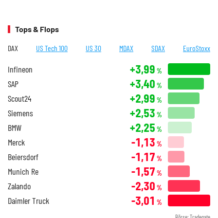
Tops & Flops
DAX
US Tech 100
US 30
MDAX
SDAX
EuroStoxx
+3,99
Infineon
%
+3,40
SAP
%
+2,99
Scout24
%
+2,53
Siemens
%
+2,25
BMW
%
-1,13
Merck
%
-1,17
Beiersdorf
%
-1,57
Munich Re
%
-2,30
Zalando
%
-3,01
Daimler Truck
%
Börse: Tradegate