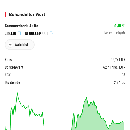
Behandelter Wert
Commerzbank Aktie
+1,19
%
CBK100
DE000CBK1001
Börse:
Tradegate
Watchlist
Kurs
39,17
EUR
Börsenwert
42,41 Mrd. EUR
KGV
18
Dividende
2,84 %