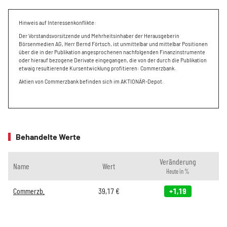
Hinweis auf Interessenkonflikte:
Der Vorstandsvorsitzende und Mehrheitsinhaber der Herausgeberin
Börsenmedien AG, Herr Bernd Förtsch, ist unmittelbar und mittelbar Positionen
über die in der Publikation angesprochenen nachfolgenden Finanzinstrumente
oder hierauf bezogene Derivate eingegangen, die von der durch die Publikation
etwaig resultierende Kursentwicklung profitieren: Commerzbank.
Aktien von Commerzbank befinden sich im AKTIONÄR-Depot.
Behandelte Werte
Veränderung
Name
Wert
Heute in %
Commerzb.
39,17
€
+1,19