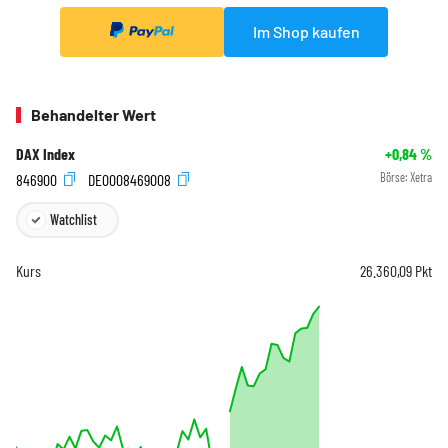
Im Shop kaufen
Behandelter Wert
DAX Index
+0,84
%
846900
DE0008469008
Börse:
Xetra
Watchlist
Kurs
26.360,09
Pkt