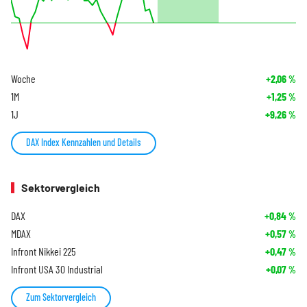
Woche
+2,06
%
1M
+1,25
%
1J
+9,26
%
DAX Index Kennzahlen und Details
Sektorvergleich
DAX
+0,84
%
MDAX
+0,57
%
Infront Nikkei 225
+0,47
%
Infront USA 30 Industrial
+0,07
%
Zum Sektorvergleich