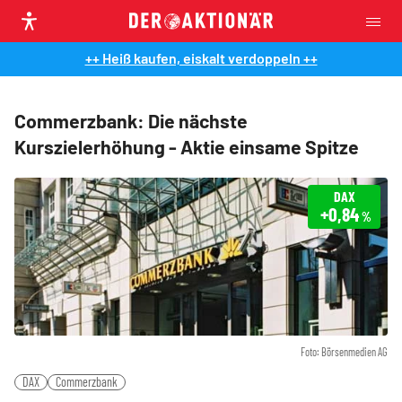
++ Heiß kaufen, eiskalt verdoppeln ++
Commerzbank: Die nächste
Kurszielerhöhung - Aktie einsame Spitze
DAX
+0,84
%
Foto: Börsenmedien AG
DAX
Commerzbank