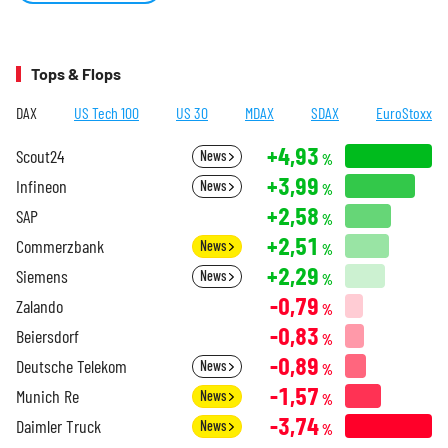
Tops & Flops
DAX
US Tech 100
US 30
MDAX
SDAX
EuroStoxx
+4,93
Scout24
News
%
+3,99
Infineon
News
%
+2,58
SAP
%
+2,51
Commerzbank
News
%
+2,29
Siemens
News
%
-0,79
Zalando
%
-0,83
Beiersdorf
%
-0,89
Deutsche Telekom
News
%
-1,57
Munich Re
News
%
-3,74
Daimler Truck
News
%