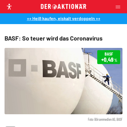
++ Heiß kaufen, eiskalt verdoppeln ++
BASF: So teuer wird das Coronavirus
BASF
+0,49
%
Foto: Börsenmedien AG, BASF