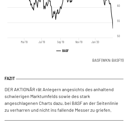
60
55
50
Mai '19
Jul '19
Sep '19
Nov '19
Jan '20
BASF
BASF
(WKN: BASF11)
DER AKTIONÄR rät Anlegern angesichts des anhaltend
schwierigen Marktumfelds sowie des stark
angeschlagenen Charts dazu, bei BASF an der Seitenlinie
zu verharren und nicht ins fallende Messer zu griefen.