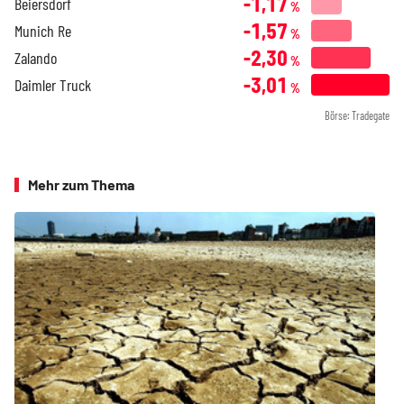
-1,17
Beiersdorf
%
-1,57
Munich Re
%
-2,30
Zalando
%
-3,01
Daimler Truck
%
Börse: Tradegate
Mehr zum Thema