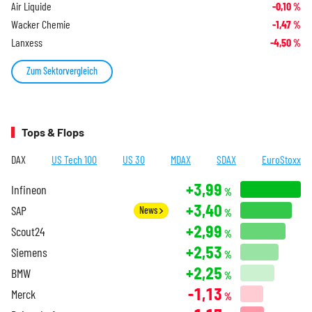
Air Liquide
-0,10
%
Wacker Chemie
-1,47
%
Lanxess
-4,50
%
Zum Sektorvergleich
Tops & Flops
DAX
US Tech 100
US 30
MDAX
SDAX
EuroStoxx
+3,99
Infineon
%
+3,40
SAP
News
%
+2,99
Scout24
%
+2,53
Siemens
%
+2,25
BMW
%
-1,13
Merck
%