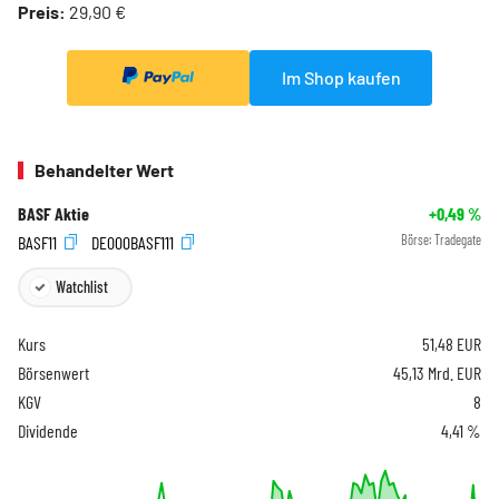
Preis:
29,90 €
Im Shop kaufen
Behandelter Wert
BASF Aktie
+0,49
%
BASF11
DE000BASF111
Börse:
Tradegate
Watchlist
Kurs
51,48
EUR
Börsenwert
45,13 Mrd. EUR
KGV
8
Dividende
4,41 %