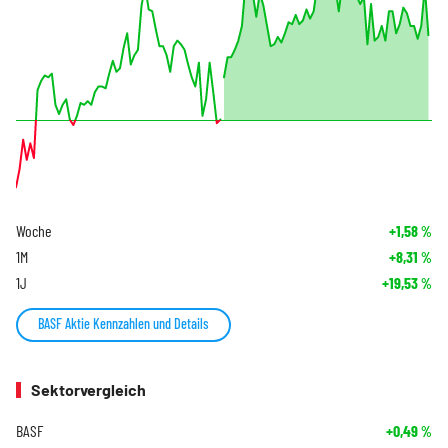
Woche
+1,58
%
1M
+8,31
%
1J
+19,53
%
BASF Aktie Kennzahlen und Details
Sektorvergleich
BASF
+0,49
%